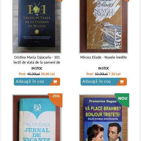
Cristina Maria Cojocariu - 101
Mircea Eliade - Nuvele inedite
lectii de viata de la oameni de
succes
IN STOC
IN STOC
Pret:
40,00Lei
30,00
Lei
Pret:
10,00Lei
7,50
Lei
Adaugă în coș
Adaugă în coș
-25%