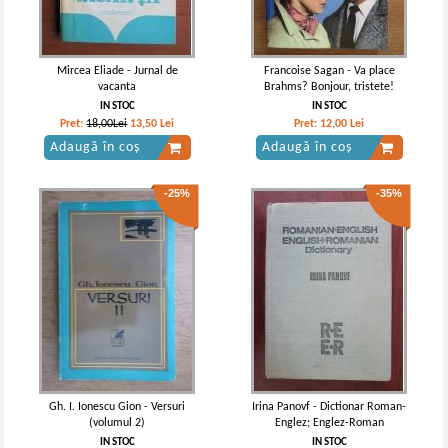
Mircea Eliade - Jurnal de
Francoise Sagan - Va place
vacanta
Brahms? Bonjour, tristete!
IN STOC
IN STOC
Pret:
18,00Lei
13,50
Lei
Pret:
12,00
Lei
Adaugă în coș
Adaugă în coș
-25%
-35%
Gh. I. Ionescu Gion - Versuri
Irina Panovf - Dictionar Roman-
(volumul 2)
Englez; Englez-Roman
IN STOC
IN STOC