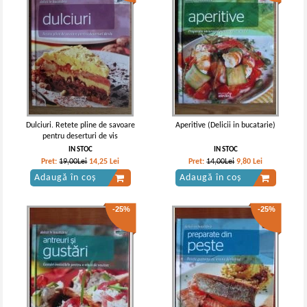
Dulciuri. Retete pline de savoare
Aperitive (Delicii in bucatarie)
pentru deserturi de vis
IN STOC
IN STOC
Pret:
19,00Lei
14,25
Lei
Pret:
14,00Lei
9,80
Lei
Adaugă în coș
Adaugă în coș
-25%
-25%