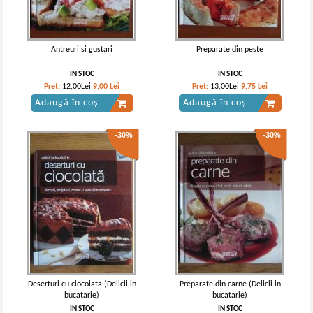
Antreuri si gustari
Preparate din peste
IN STOC
IN STOC
Pret:
12,00Lei
9,00
Lei
Pret:
13,00Lei
9,75
Lei
Adaugă în coș
Adaugă în coș
-30%
-30%
Deserturi cu ciocolata (Delicii in
Preparate din carne (Delicii in
bucatarie)
bucatarie)
IN STOC
IN STOC