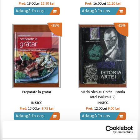
Pret:
19,00Lei
13,30
Lei
Pret:
16,00Lei
11,20
Lei
Adaugă în coș
Adaugă în coș
-25%
-25%
Preparate la gratar
Marin Nicolau Golfin - Istoria
artei (volumul 2)
IN STOC
IN STOC
Pret:
13,00Lei
9,75
Lei
Pret:
12,00Lei
9,00
Lei
Adaugă în coș
Adaugă în coș
-25%
-25%