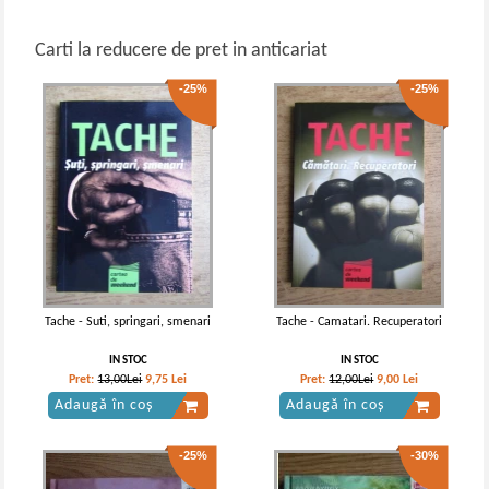
Carti la reducere de pret in anticariat
-25%
-25%
Tache - Suti, springari, smenari
Tache - Camatari. Recuperatori
IN STOC
IN STOC
Pret:
13,00Lei
9,75
Lei
Pret:
12,00Lei
9,00
Lei
Adaugă în coș
Adaugă în coș
-25%
-30%