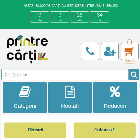
ASTĂZI 60.000 DE CĂRȚI AU REDUCERE ÎNTRE 15% ȘI 35%!📚
0
3
25
34
zile
ore
min
sec
0
0,00
Lei
Categorii
Noutati
Reduceri
Filtrează
Ordonează