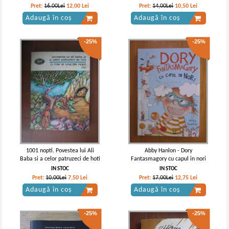
Pret:
16,00Lei
12,00
Lei
Pret:
14,00Lei
10,50
Lei
Adaugă în coș
Adaugă în coș
-25%
-25%
1001 nopti. Povestea lui Ali
Abby Hanlon - Dory
Baba si a celor patruzeci de hoti
Fantasmagory cu capul in nori
IN STOC
IN STOC
Pret:
10,00Lei
7,50
Lei
Pret:
17,00Lei
12,75
Lei
Adaugă în coș
Adaugă în coș
-25%
-25%