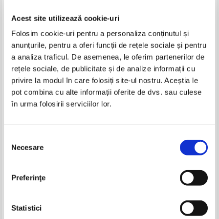
Acest site utilizează cookie-uri
Folosim cookie-uri pentru a personaliza conținutul și
anunțurile, pentru a oferi funcții de rețele sociale și pentru
a analiza traficul. De asemenea, le oferim partenerilor de
rețele sociale, de publicitate și de analize informații cu
privire la modul în care folosiți site-ul nostru. Aceștia le
Larousse. Enciclopedia medicala
Constantin Gorgos - Dictionar
pot combina cu alte informații oferite de dvs. sau culese
a familiei, volumul 7. Sanatatea
enciclopedic de psihiatrie
în urma folosirii serviciilor lor.
aparatelor digestiv si urinar
(volumul 3)
IN STOC
IN STOC
Pret:
12,00Lei
9,00
Lei
Pret:
16,00Lei
12,00
Lei
Adaugă în coș
Adaugă în coș
Selecția
Necesare
consimțământului
-30%
-35%
Preferinţe
Statistici