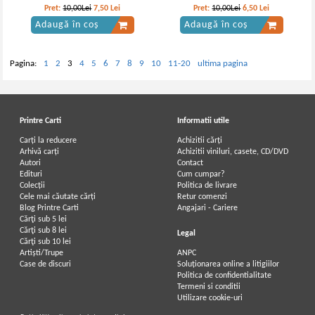
Pret:
10,00Lei
7,50
Lei
Pret:
10,00Lei
6,50
Lei
Adaugă în coș
Adaugă în coș
Pagina:
1
2
3
4
5
6
7
8
9
10
11-20
ultima pagina
Printre Carti
Informatii utile
Carți la reducere
Achizitii cărți
Arhivă carți
Achizitii viniluri, casete, CD/DVD
Autori
Contact
Edituri
Cum cumpar?
Colecții
Politica de livrare
Cele mai căutate cărți
Retur comenzi
Blog Printre Carti
Angajari - Cariere
Cărţi sub 5 lei
Cărţi sub 8 lei
Legal
Cărţi sub 10 lei
Artiști/Trupe
ANPC
Case de discuri
Soluționarea online a litigiilor
Politica de confidentialitate
Termeni si conditii
Utilizare cookie-uri