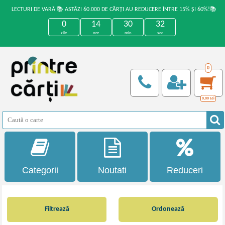
LECTURI DE VARĂ 📚 ASTĂZI 60.000 DE CĂRȚI AU REDUCERE ÎNTRE 15% ȘI 60%!📚
0
14
30
32
zile
ore
min
sec
0
0,00
Lei
Categorii
Noutati
Reduceri
Filtrează
Ordonează