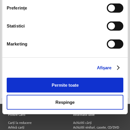
Preferinţe
Statistici
Marketing
Rodica Mihaila - Spatii ale
realului in proza americana
Afişare
Permite toate
Pagina:
1
Respinge
Printre Carti
Informatii utile
Carți la reducere
Achizitii cărți
Arhivă carți
Achizitii viniluri, casete, CD/DVD