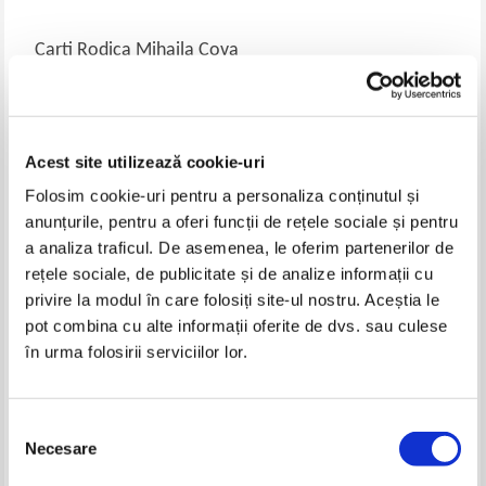
Carti Rodica Mihaila Cova
-60%
-60%
Acest site utilizează cookie-uri
Folosim cookie-uri pentru a personaliza conținutul și
anunțurile, pentru a oferi funcții de rețele sociale și pentru
a analiza traficul. De asemenea, le oferim partenerilor de
rețele sociale, de publicitate și de analize informații cu
privire la modul în care folosiți site-ul nostru. Aceștia le
Edith Iarovici, Rodica Mihaila-
Edith Iarovici, Rodica Mihaila
pot combina cu alte informații oferite de dvs. sau culese
Cova - Lexicul de baza al limbii
Cova - Lexicul de baza al limbii
în urma folosirii serviciilor lor.
engleze. Dictionar contrastiv
engleze. Dictionar contrastiv
IN STOC
IN STOC
Pret:
12,00Lei
4,80
Lei
Pret:
10,00Lei
4,00
Lei
Adaugă în coș
Adaugă în coș
Selecția
Necesare
consimțământului