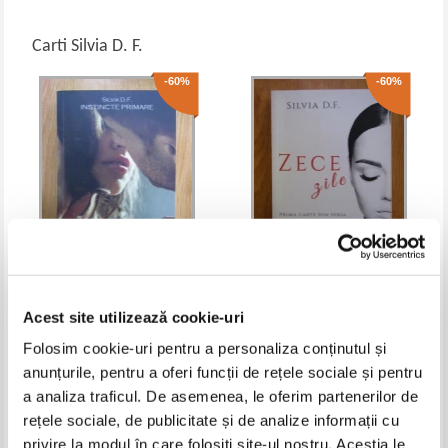
Carti Silvia D. F.
-60%
-60%
Silvia D. F. - Instincte primare,
Silvia D. F. - Sa iubesti din nou,
volumul 2. Scrum si juraminte
volumul 1. Zece zile
Acest site utilizează cookie-uri
IN STOC
IN STOC
Folosim cookie-uri pentru a personaliza conținutul și
Pret:
28,00Lei
11,20
Lei
Pret:
26,00Lei
10,40
Lei
Adaugă în coș
Adaugă în coș
anunțurile, pentru a oferi funcții de rețele sociale și pentru
a analiza traficul. De asemenea, le oferim partenerilor de
-60%
rețele sociale, de publicitate și de analize informații cu
privire la modul în care folosiți site-ul nostru. Aceștia le