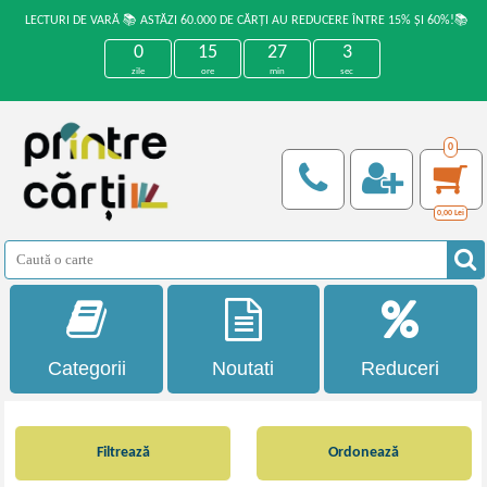
LECTURI DE VARĂ 📚 ASTĂZI 60.000 DE CĂRȚI AU REDUCERE ÎNTRE 15% ȘI 60%!📚
0
15
27
3
zile
ore
min
sec
0
0,00
Lei
Categorii
Noutati
Reduceri
Filtrează
Ordonează