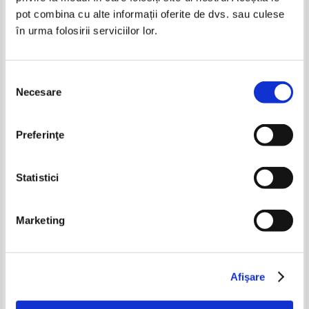
pot combina cu alte informații oferite de dvs. sau culese
în urma folosirii serviciilor lor.
Selecția
Necesare
consimțământului
Silvia D. F. - Pe urmele pasilor
Silvia D. F. - Instincte primare,
Preferinţe
pierduti, volumul 1. Numele
volumul 1. Pasiuni periculoase
meu este Sonya
IN STOC
Pret:
43,00Lei
17,20
Lei
Statistici
Adaugă în coș
Marketing
Afişare