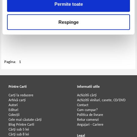
Permite toate
Respinge
Silvia D. F. - Pe urmele pasilor
Silvia D. F. - Instincte primare (2
pierduti, volumul 2. In umbra
volume)
timpului furat
Pagina:
1
Printre Carti
Informatii utile
Carți la reducere
Achizitii cărți
Arhivă carți
Achizitii viniluri, casete, CD/DVD
Autori
Contact
Edituri
Cum cumpar?
Colecții
Politica de livrare
Cele mai căutate cărți
Retur comenzi
Blog Printre Carti
Angajari - Cariere
Cărţi sub 5 lei
Cărţi sub 8 lei
Legal