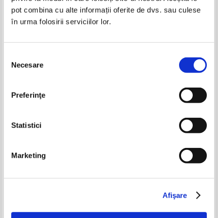
pot combina cu alte informații oferite de dvs. sau culese
în urma folosirii serviciilor lor.
Selecția
Necesare
consimțământului
Sorj Chalandon - Fiu de ticalos
Sorj Chalandon - Le jour d'avant
Preferinţe
Statistici
Marketing
Afişare