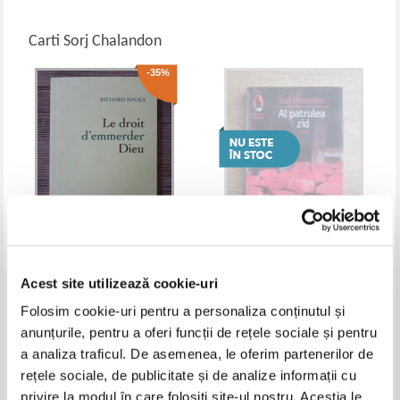
Carti Sorj Chalandon
-35%
Sorj Chalandon - Enfant de
Sorj Chalandon - Al patrulea zid
salaud
Acest site utilizează cookie-uri
IN STOC
Folosim cookie-uri pentru a personaliza conținutul și
Pret:
34,00Lei
22,10
Lei
Adaugă în coș
anunțurile, pentru a oferi funcții de rețele sociale și pentru
a analiza traficul. De asemenea, le oferim partenerilor de
rețele sociale, de publicitate și de analize informații cu
privire la modul în care folosiți site-ul nostru. Aceștia le