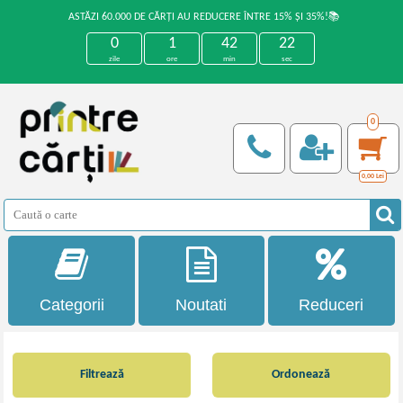
ASTĂZI 60.000 DE CĂRȚI AU REDUCERE ÎNTRE 15% ȘI 35%!📚
0
1
42
22
zile
ore
min
sec
0
0,00
Lei
Categorii
Noutati
Reduceri
Filtrează
Ordonează