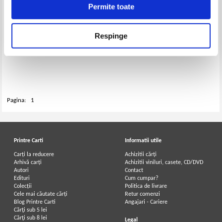
Permite toate
Respinge
Sorj Chalandon - Le quatrieme
mur
Pagina:
1
Printre Carti
Informatii utile
Carți la reducere
Achizitii cărți
Arhivă carți
Achizitii viniluri, casete, CD/DVD
Autori
Contact
Edituri
Cum cumpar?
Colecții
Politica de livrare
Cele mai căutate cărți
Retur comenzi
Blog Printre Carti
Angajari - Cariere
Cărţi sub 5 lei
Cărţi sub 8 lei
Legal