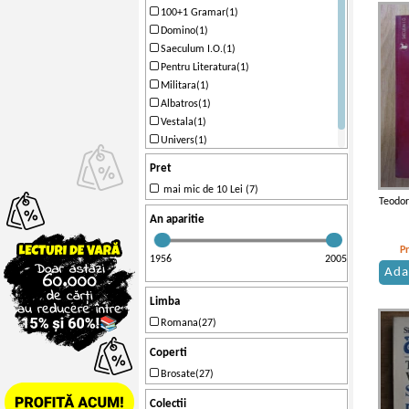
100+1 Gramar(1)
Domino(1)
Saeculum I.O.(1)
Pentru Literatura(1)
Militara(1)
Albatros(1)
Vestala(1)
Univers(1)
Editura pentru Literatura(1)
Pret
mai mic de 10 Lei (7)
Teodor 
An aparitie
P
1956
2005
Ada
Limba
Romana(27)
Coperti
Brosate(27)
Colectii