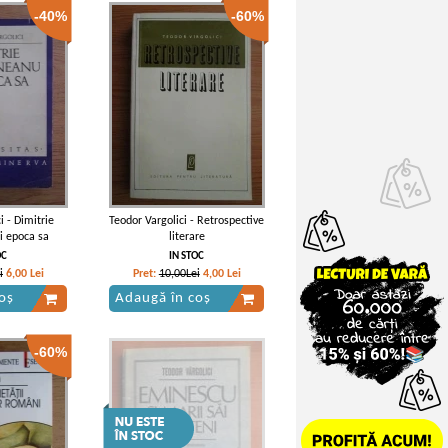
-40%
-60%
i - Dimitrie
Teodor Vargolici - Retrospective
i epoca sa
literare
OC
IN STOC
i
6,00
Lei
Pret:
10,00Lei
4,00
Lei
oș
Adaugă în coș
-60%