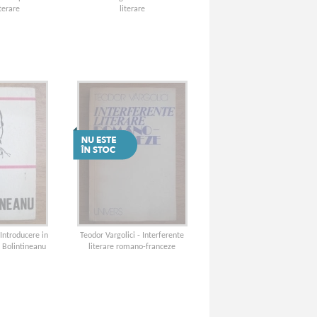
iterare
literare
 Introducere in
Teodor Vargolici - Interferente
e Bolintineanu
literare romano-franceze