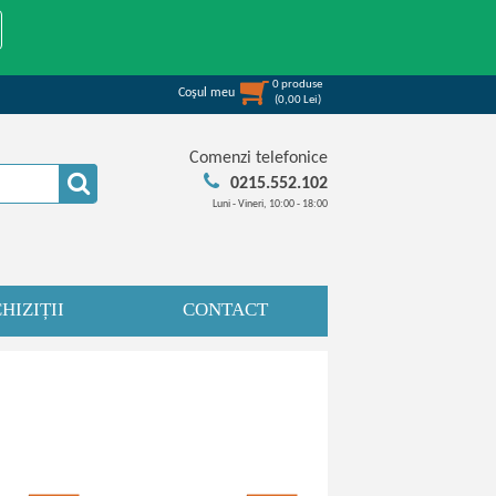
0
produse
Coşul meu
(
0,00
Lei
)
Comenzi telefonice
0215.552.102
Luni - Vineri, 10:00 - 18:00
HIZIȚII
CONTACT