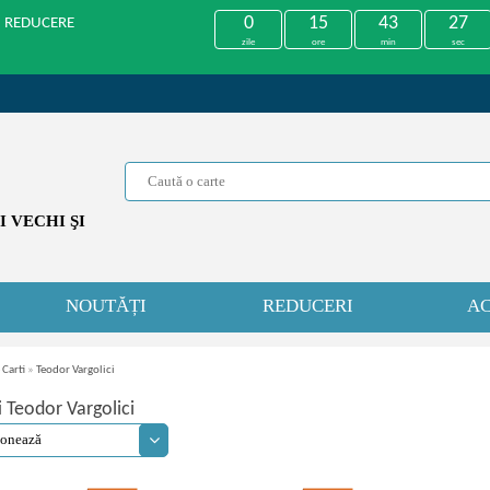
0
15
43
26
U REDUCERE
zile
ore
min
sec
 VECHI ŞI
NOUTĂȚI
REDUCERI
AC
 Carti
»
Teodor Vargolici
i Teodor Vargolici