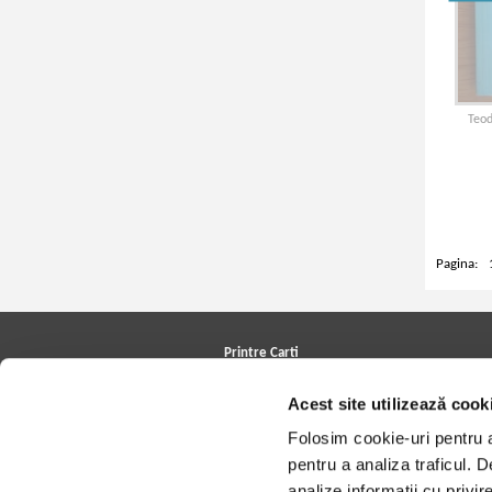
Teod
Pagina:
Printre Carti
Carți la reducere
Acest site utilizează cook
Arhivă carți
Autori
Folosim cookie-uri pentru a 
Edituri
Colecții
pentru a analiza traficul. 
Cele mai căutate cărți
analize informații cu privir
Blog Printre Carti