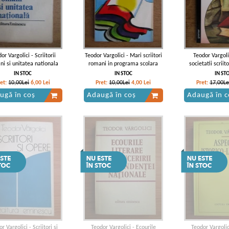
or Vargolici - Scriitorii
Teodor Vargolici - Mari scriitori
Teodor Vargolic
i si unitatea nationala
romani in programa scolara
societatii scriit
IN STOC
IN STOC
IN ST
ret:
10,00Lei
6,00
Lei
Pret:
10,00Lei
4,00
Lei
Pret:
17,00Le
ugă în coș
Adaugă în coș
Adaugă în c
r Vargolici - Scriitori si
Teodor Vargolici - Ecourile
Teodor Vargolic