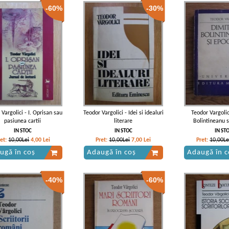
-60%
-30%
Vargolici - I. Oprisan sau
Teodor Vargolici - Idei si idealuri
Teodor Vargolic
pasiunea cartii
literare
Bolintineanu s
IN STOC
IN STOC
IN ST
ret:
10,00Lei
4,00
Lei
Pret:
10,00Lei
7,00
Lei
Pret:
10,00Le
ugă în coș
Adaugă în coș
Adaugă în c
-40%
-60%