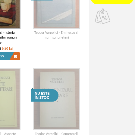
i - Istoria
Teodor Vargolici - Eminescu si
orilor romani
marii sai prieteni
OC
i
6,80
Lei
oș
i - Aspecte
Teodor Vargolici - Comentarii