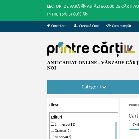
LECTURI DE VARĂ 📚 ASTĂZI 60.000 DE CĂRȚI A
ÎNTRE 15% ȘI 60%!📚
Conectare
Creează Cont
Cum cumpăr
ANTICARIAT ONLINE - VÂNZARE CĂRŢI
NOI
Categorii
Filtre:
Printre
Cart
Edituri
Eminescu(13)
Gramar(2)
Minerva(2)