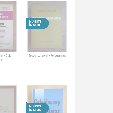
ici - Gala
Teodor Vargolici - Perpessicius
ion