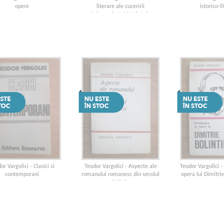
opere
literare ale cuceririi
istorico-l
Independentei Nationale
or Vargolici - Clasici si
Teodor Vargolici - Aspecte ale
Teodor Vargolici -
contemporani
romanului romanesc din secolul
opera lui Dimitri
al XIX-lea