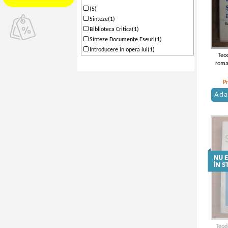
(5)
Sinteze(1)
Biblioteca Critica(1)
Sinteze Documente Eseuri(1)
Introducere in opera lui(1)
Teod
roman
P
Ada
Teodo