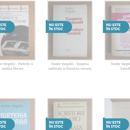
r Vargolici - Portrete si
Teodor Vargolici - Epopeea
Teodor Vargol
analiza literare
nationala in litaratura romana
Galact