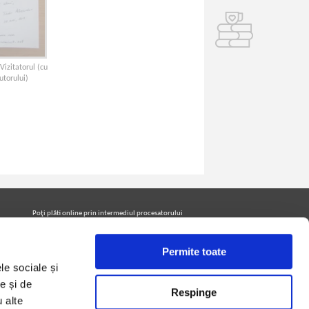
Vizitatorul (cu
utorului)
Poţi plăti online prin intermediul procesatorului
Netopia Payments
Permite toate
le sociale și
Urmăreşte-ne pe facebook pentru a fi la curent cu
promoţiile PrintreCarti.ro
e și de
Respinge
u alte