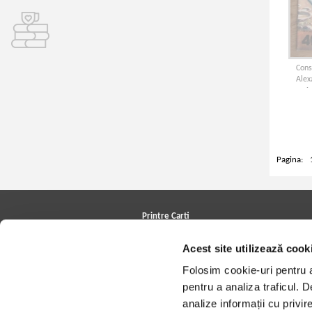
Cons
Alex
A
confru
brosc
magic.
Pagina:
Printre Carti
Carți la reducere
Acest site utilizează cook
Arhivă carți
Autori
Folosim cookie-uri pentru a 
Edituri
Colecții
pentru a analiza traficul. 
Cele mai căutate cărți
analize informații cu privir
Blog Printre Carti