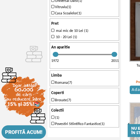
Universal Dalsi(1)
Vitruviu(1)
Casa Scoalelor(1)
Pret
mai mic de 10 Lei (1)
10 - 20 Lei (1)
An aparitie
1972
2011
Tu
Limba
Pr
Romana(7)
Ada
Coperti
Brosate(7)
Colectii
(1)
Povestiri Stiintifico Fantastice(1)