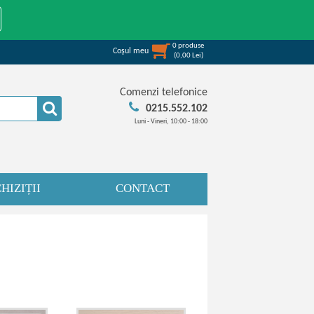
0
produse
Coşul meu
(
0,00
Lei
)
Comenzi telefonice
0215.552.102
Luni - Vineri, 10:00 - 18:00
HIZIȚII
CONTACT