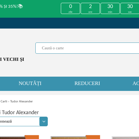
0
2
30
30
% ȘI 35%!📚
zile
ore
min
sec
 VECHI ŞI
NOUTĂȚI
REDUCERI
AC
 Carti
»
Tudor Alexander
i Tudor Alexander