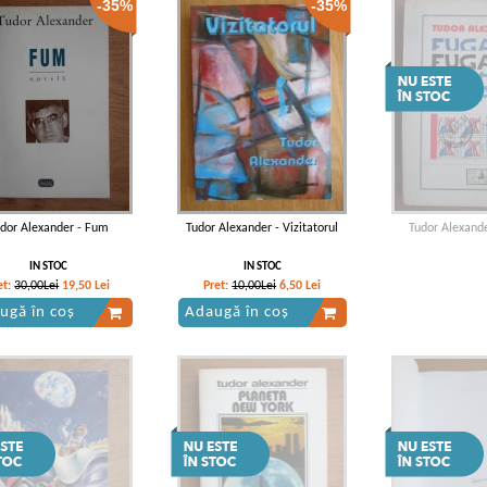
-35%
-35%
dor Alexander - Fum
Tudor Alexander - Vizitatorul
Tudor Alexande
IN STOC
IN STOC
et:
30,00Lei
19,50
Lei
Pret:
10,00Lei
6,50
Lei
ugă în coș
Adaugă în coș