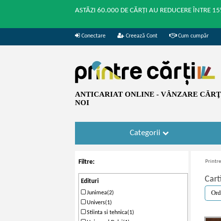
ASTĂZI 60.000 DE CĂRȚI AU REDUCERE ÎNTRE 15
Conectare
Creează Cont
Cum cumpăr
ANTICARIAT ONLINE - VÂNZARE CĂRŢI
NOI
Categorii
Filtre:
Printre
Cart
Edituri
Junimea(2)
Univers(1)
Stiinta si tehnica(1)