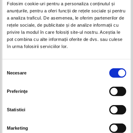
Folosim cookie-uri pentru a personaliza conținutul și
anunțurile, pentru a oferi funcții de rețele sociale și pentru
Carti Ulrich Wiener
a analiza traficul. De asemenea, le oferim partenerilor de
-40%
-60%
rețele sociale, de publicitate și de analize informații cu
privire la modul în care folosiți site-ul nostru. Aceștia le
pot combina cu alte informații oferite de dvs. sau culese
în urma folosirii serviciilor lor.
Selecția
Necesare
consimțământului
Ulrich Wiener - Masurari
Ulrich Wiener, Alexandru Isaic
Preferinţe
electrice industriale. Masurarea
Maniu - Aplicatii ale retelelor
marimilor magnetice (volumul
probabiliste in tehnica
IN STOC
IN STOC
2)
Pret:
10,00Lei
6,00
Lei
Pret:
110,00Lei
44,00
Lei
Statistici
Adaugă în coș
Adaugă în coș
Pagina:
1
Marketing