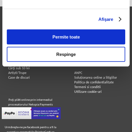
Printre Carti
Informatii utile
Afişare
Carți la reducere
Achizitii cărți
Arhivă carți
Achizitii viniluri, casete, CD/DVD
Autori
Contact
Permite toate
Edituri
Cum cumpar?
Colecții
Politica de livrare
Cele mai căutate cărți
Retur comenzi
Respinge
Blog Printre Carti
Angajari - Cariere
Cărţi sub 5 lei
Cărţi sub 8 lei
Legal
Cărţi sub 10 lei
Artiști/Trupe
ANPC
Case de discuri
Soluționarea online a litigiilor
Politica de confidentialitate
Termeni si conditii
Utilizare cookie-uri
Poţi plăti online prin intermediul
procesatorului Netopia Payments
Urmăreşte-ne pe facebook pentru a fi la