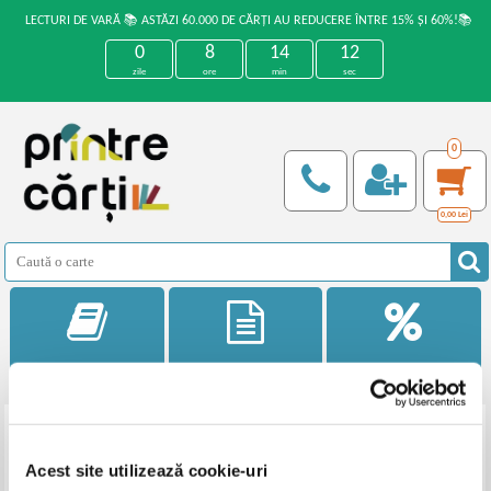
LECTURI DE VARĂ 📚 ASTĂZI 60.000 DE CĂRȚI AU REDUCERE ÎNTRE 15% ȘI 60%!📚
0
8
14
12
zile
ore
min
sec
0
0,00
Lei
Categorii
Noutati
Reduceri
Filtrează
Ordonează
Acest site utilizează cookie-uri