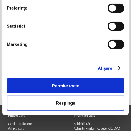
Preferinţe
Statistici
Marketing
Wilhelm Hausenstein - Der
Wilhelm Hausenstein -
nackte mensch in der kunst
Kunstgeschichte (1928)
(1916)
Afişare
Permite toate
Pagina:
1
Respinge
Printre Carti
Informatii utile
Carți la reducere
Achizitii cărți
Arhivă carți
Achizitii viniluri, casete, CD/DVD