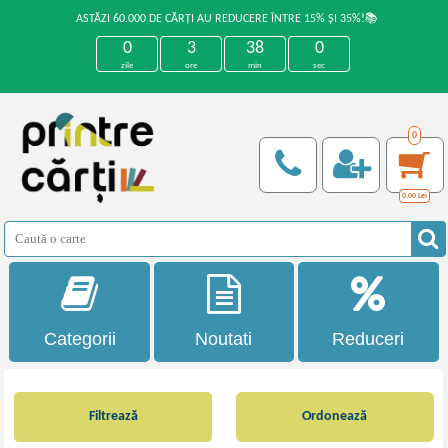
ASTĂZI 60.000 DE CĂRȚI AU REDUCERE ÎNTRE 15% ȘI 35%!📚
0
3
38
0
zile
ore
min
sec
0
0,00
Lei
Categorii
Noutati
Reduceri
Filtrează
Ordonează