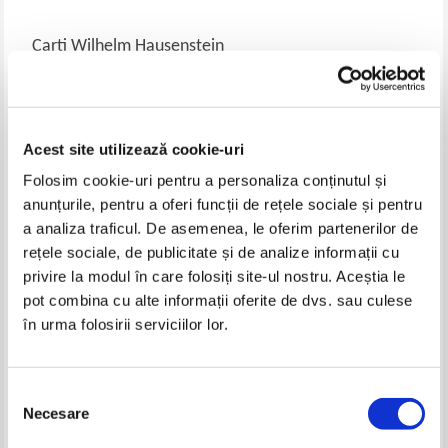
Carti Wilhelm Hausenstein
-35%
Acest site utilizează cookie-uri
Folosim cookie-uri pentru a personaliza conținutul și
anunțurile, pentru a oferi funcții de rețele sociale și pentru
a analiza traficul. De asemenea, le oferim partenerilor de
rețele sociale, de publicitate și de analize informații cu
privire la modul în care folosiți site-ul nostru. Aceștia le
Wilhelm Hausenstein - Marii
Wilhelm Hausenstein - Das Bild.
pot combina cu alte informații oferite de dvs. sau culese
utopisti (1946)
Atlanten zur Kunst (1923)
în urma folosirii serviciilor lor.
IN STOC
Pret:
27,00Lei
17,55
Lei
Adaugă în coș
Selecția
Necesare
consimțământului