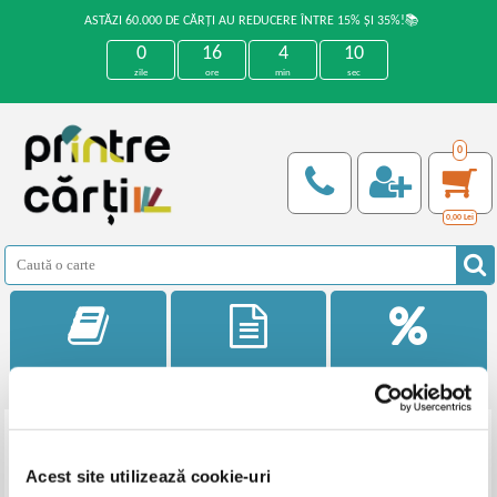
ASTĂZI 60.000 DE CĂRȚI AU REDUCERE ÎNTRE 15% ȘI 35%!📚
0
16
4
10
zile
ore
min
sec
0
0,00
Lei
Categorii
Noutati
Reduceri
Filtrează
Acest site utilizează cookie-uri