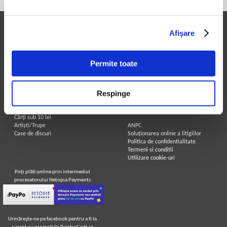
Printre Carti
Informatii utile
Afişare
Carți la reducere
Achizitii cărți
Arhivă carți
Achizitii viniluri, casete, CD/DVD
Autori
Contact
Permite toate
Edituri
Cum cumpar?
Colecții
Politica de livrare
Cele mai căutate cărți
Retur comenzi
Respinge
Blog Printre Carti
Angajari - Cariere
Cărţi sub 5 lei
Cărţi sub 8 lei
Legal
Cărţi sub 10 lei
Artiști/Trupe
ANPC
Case de discuri
Soluționarea online a litigiilor
Politica de confidentialitate
Termeni si conditii
Utilizare cookie-uri
Poţi plăti online prin intermediul
procesatorului Netopia Payments
Urmăreşte-ne pe facebook pentru a fi la