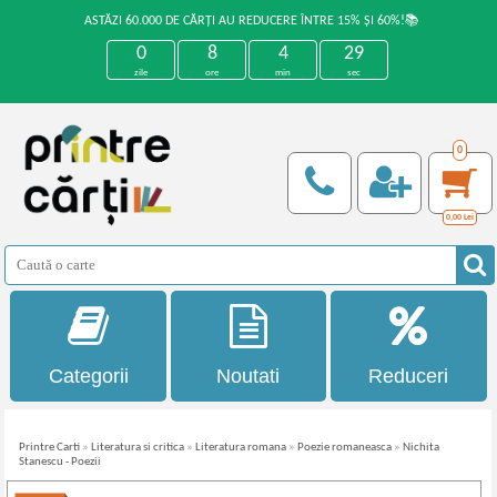
ASTĂZI 60.000 DE CĂRȚI AU REDUCERE ÎNTRE 15% ȘI 60%!📚
0
8
4
29
zile
ore
min
sec
0
0,00
Lei
Categorii
Noutati
Reduceri
Printre Carti
»
Literatura si critica
»
Literatura romana
»
Poezie romaneasca
»
Nichita
Stanescu - Poezii