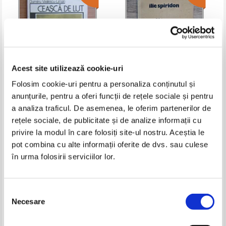
Acest site utilizează cookie-uri
Folosim cookie-uri pentru a personaliza conținutul și
anunțurile, pentru a oferi funcții de rețele sociale și pentru
Dumitru Vasilescu - Liman -
Ilie Spiridon - Cu suflet inalt
Ceasca de lut
a analiza traficul. De asemenea, le oferim partenerilor de
Pret:
12,00Lei
8,40
Lei
Pret:
16,00Lei
6,40
Lei
rețele sociale, de publicitate și de analize informații cu
Adaugă în coș
Adaugă în coș
privire la modul în care folosiți site-ul nostru. Aceștia le
pot combina cu alte informații oferite de dvs. sau culese
în urma folosirii serviciilor lor.
-60%
-60%
Selecția
Necesare
consimțământului