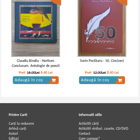
Claudiu Bindiu - Hortium
Sorin Poclitaru - 50. Cincizeci
Conclusum. Antologie de poezii
Pret:
16,00Lei
6,40
Lei
Pret:
12,00Lei
8,40
Lei
Adaugă în coș
Adaugă în coș
Printre Carti
Informatii utile
Carți la reducere
Achizitii cărți
Arhivă carți
Achizitii viniluri, casete, CD/DVD
Autori
Contact
Edituri
Cum cumpar?