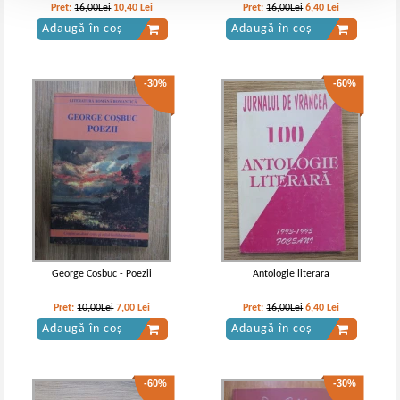
Pret:
16,00Lei
10,40
Lei
Pret:
16,00Lei
6,40
Lei
Adaugă în coș
Adaugă în coș
-30%
-60%
George Cosbuc - Poezii
Antologie literara
Pret:
10,00Lei
7,00
Lei
Pret:
16,00Lei
6,40
Lei
Adaugă în coș
Adaugă în coș
-60%
-30%