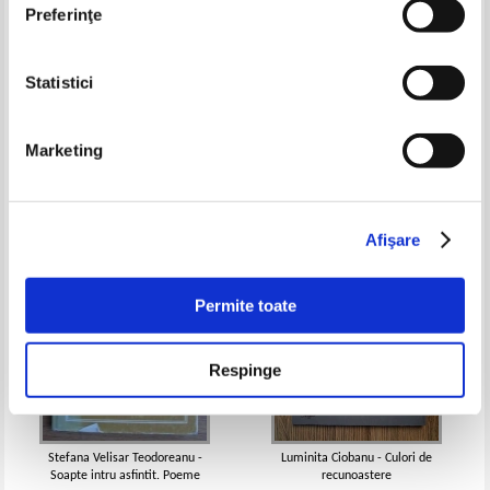
Preferinţe
Statistici
Pan Izverna - Rondelurile
Mihail Manolescu - Intre liric si
satiric
Pret:
16,00Lei
6,40
Lei
Pret:
16,00Lei
6,40
Lei
Marketing
Adaugă în coș
Adaugă în coș
-35%
-60%
Afişare
Permite toate
Respinge
Stefana Velisar Teodoreanu -
Luminita Ciobanu - Culori de
Soapte intru asfintit. Poeme
recunoastere