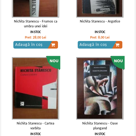
Nichita Stanescu - Frumos ca
Nichita Stanescu - Argotice
umbra unei idei
IN STOC
IN STOC
Pret:
28,00
Lei
Pret:
8,00
Lei
Adaugă în coș
Adaugă în coș
Nichita Stanescu - Cartea
Nichita Stanescu - Oase
vorbita
plangand
IN STOC
IN STOC