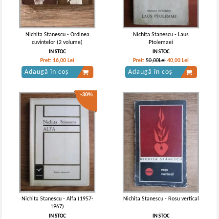
Nichita Stanescu - Ordinea
Nichita Stanescu - Laus
cuvintelor (2 volume)
Ptolemaei
IN STOC
IN STOC
Pret:
16,00
Lei
Pret:
50,00Lei
40,00
Lei
Adaugă în coș
Adaugă în coș
-30%
Nichita Stanescu - Alfa (1957-
Nichita Stanescu - Rosu vertical
1967)
IN STOC
IN STOC