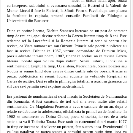
facut in orasul natal, apoi, odata
cu inceperea razboiului si evacuarea orasului, la Busteni si la Valenii de
Munte. Liceul il face in Ploiesti, la Sfintii Petru si Pavel, dupa care pleaca
la facultate in capitala, urmand cursurile Facultatii de Filologie a
Universitatii din Bucuresti.
Dupa ce obtine licenta, Nichita Stanescu lucreaza pe un post de corector
timp de trei ani, apoi devine redactor la Gazeta literara timp de 8 ani. Este
redactor sef la Luceafarul si la Romania literara si scrie si pentru alte
reviste, ca Viata romaneasca sau Orizont. Primele sale poezii publicate au
fost in revista Tribuna in 1957, versuri comandate de Dumitru Micu,
poezii adunate intr-un poem, 1907, tiparit in acelasi an in revista Gazeta
literara. Scoate apoi volum dupa volum: Sensul iubirii, O viziune a
sentimentelor, Dreptul la timp, Ou si sfera, Necuvintele, Starea poeziei sau
Noduri si semne fiind doar cateva dintre cartile sale de poezii. A scris si
proza, publicistica si eseuri, lucrari adunate in volumele Respirari si
Cartea de recitire. Desi se afla in plin regim totalitar, a reusit sa gaseasca un
stil care sa-i permita sa-si exprime modernismul.
Era pasionat de numismatica si s-a si inscris in Societatea de Numismatica
din Romania. A fost casatorit de trei ori si a avut multe alte relatii
sentimentale. Cu Magdalena Petrescu a avut o casnicie de un an, dupa o
relatie ce debutase in adolescenta, oficializata in primul an de facultate. In
1962 se casatoreste cu Doina Ciurea, poeta si eseista, iar cea de-a treia
sotie a sa va fi Todorita Tarata. Este ranit in cutremurul din 4 martie 1977
in timp ce incerca sa-si salveze un prieten, fara succes, insa. Evenimentul il
va lasa paralizat pe partea stanga a corpului pentru putin timp, insa va