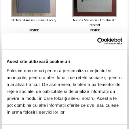
Nichita Stanescu - Tunelul oranj
Nichita Stanescu - Amintiri din
prezent
IN STOC
IN STOC
Pret:
27,00
Lei
Pret:
7,00
Lei
Adaugă în coș
Adaugă în coș
-20%
-30%
Acest site utilizează cookie-uri
Folosim cookie-uri pentru a personaliza conținutul și
anunțurile, pentru a oferi funcții de rețele sociale și pentru
a analiza traficul. De asemenea, le oferim partenerilor de
rețele sociale, de publicitate și de analize informații cu
privire la modul în care folosiți site-ul nostru. Aceștia le
pot combina cu alte informații oferite de dvs. sau culese
în urma folosirii serviciilor lor.
Nichita Stanescu - Opera
Nichita Stanescu - Poezii
poetica (2 volume)
IN STOC
IN STOC