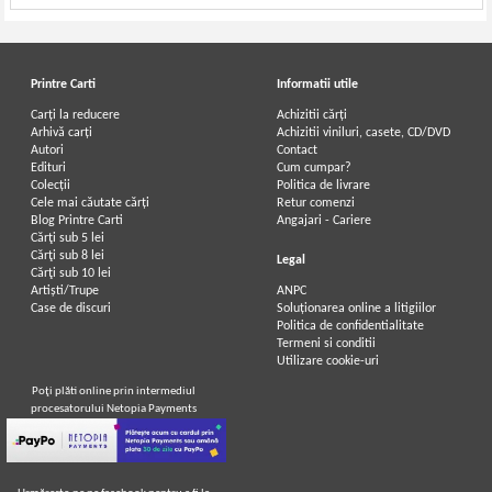
Printre Carti
Informatii utile
Carți la reducere
Achizitii cărți
Arhivă carți
Achizitii viniluri, casete, CD/DVD
Autori
Contact
Edituri
Cum cumpar?
Colecții
Politica de livrare
Cele mai căutate cărți
Retur comenzi
Blog Printre Carti
Angajari - Cariere
Cărţi sub 5 lei
Cărţi sub 8 lei
Legal
Cărţi sub 10 lei
Artiști/Trupe
ANPC
Case de discuri
Soluționarea online a litigiilor
Politica de confidentialitate
Termeni si conditii
Utilizare cookie-uri
Poţi plăti online prin intermediul
procesatorului Netopia Payments