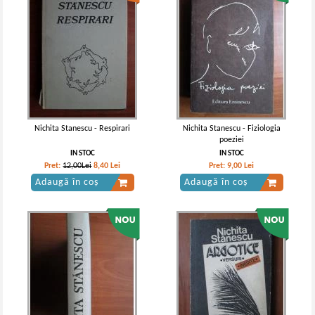
Nichita Stanescu - Respirari
Nichita Stanescu - Fiziologia
poeziei
IN STOC
IN STOC
Pret:
12,00Lei
8,40
Lei
Pret:
9,00
Lei
Adaugă în coș
Adaugă în coș