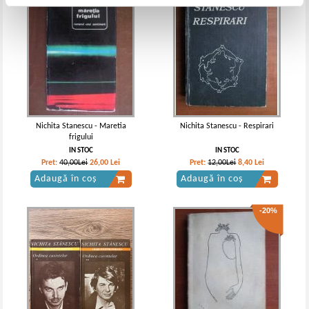
Nichita Stanescu - Maretia
Nichita Stanescu - Respirari
frigului
IN STOC
IN STOC
Pret:
40,00Lei
26,00
Lei
Pret:
12,00Lei
8,40
Lei
Adaugă în coș
Adaugă în coș
-20%