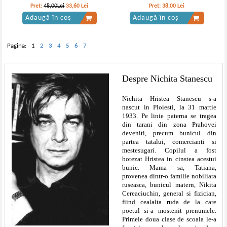
Pret:
48,00Lei
33,60
Lei
Pret:
38,00
Lei
Adaugă în coș
Adaugă în coș
Pagina:
1
2
3
4
5
6
7
Despre Nichita Stanescu
Nichita Hristea Stanescu s-a
nascut in Ploiesti, la 31 martie
1933. Pe linie paterna se tragea
din tarani din zona Prahovei
deveniti, precum bunicul din
partea tatalui, comercianti si
mestesugari. Copilul a fost
botezat Hristea in cinstea acestui
bunic. Mama sa, Tatiana,
provenea dintr-o familie nobiliara
ruseasca, bunicul matern, Nikita
Cereaciuchin, general si fizician,
fiind cealalta ruda de la care
poetul si-a mostenit prenumele.
Primele doua clase de scoala le-a