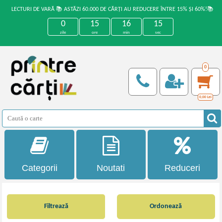
LECTURI DE VARĂ 📚 ASTĂZI 60.000 DE CĂRȚI AU REDUCERE ÎNTRE 15% ȘI 60%!📚
0
15
16
14
zile
ore
min
sec
0
0,00
Lei
Categorii
Noutati
Reduceri
Filtrează
Ordonează