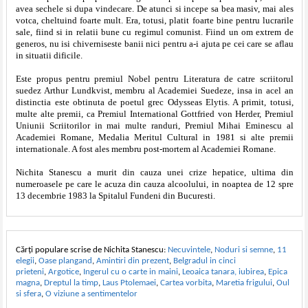
avea sechele si dupa vindecare. De atunci si incepe sa bea masiv, mai ales
votca, cheltuind foarte mult. Era, totusi, platit foarte bine pentru lucrarile
sale, fiind si in relatii bune cu regimul comunist. Fiind un om extrem de
generos, nu isi chiverniseste banii nici pentru a-i ajuta pe cei care se aflau
in situatii dificile.
Este propus pentru premiul Nobel pentru Literatura de catre scriitorul
suedez Arthur Lundkvist, membru al Academiei Suedeze, insa in acel an
distinctia este obtinuta de poetul grec Odysseas Elytis. A primit, totusi,
multe alte premii, ca Premiul International Gottfried von Herder, Premiul
Uniunii Scriitorilor in mai multe randuri, Premiul Mihai Eminescu al
Academiei Romane, Medalia Meritul Cultural in 1981 si alte premii
internationale. A fost ales membru post-mortem al Academiei Romane.
Nichita Stanescu a murit din cauza unei crize hepatice, ultima din
numeroasele pe care le acuza din cauza alcoolului, in noaptea de 12 spre
13 decembrie 1983 la Spitalul Fundeni din Bucuresti.
Cărți populare scrise de Nichita Stanescu:
Necuvintele
,
Noduri si semne
,
11
elegii
,
Oase plangand
,
Amintiri din prezent
,
Belgradul in cinci
prieteni
,
Argotice
,
Ingerul cu o carte in maini
,
Leoaica tanara, iubirea
,
Epica
magna
,
Dreptul la timp
,
Laus Ptolemaei
,
Cartea vorbita
,
Maretia frigului
,
Oul
si sfera
,
O viziune a sentimentelor