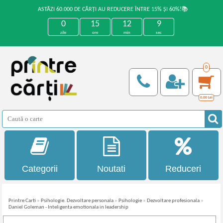
ASTĂZI 60.000 DE CĂRȚI AU REDUCERE ÎNTRE 15% ȘI 60%!📚
0
15
12
9
zile
ore
min
sec
0
0,00
Lei
Categorii
Noutati
Reduceri
Printre Carti
»
Psihologie. Dezvoltare personala
»
Psihologie
»
Dezvoltare profesionala
»
Daniel Goleman - Inteligenta emotionala in leadership