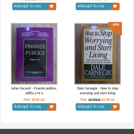
se imbogatesc, iar cei mai multi
Adaugă în coș
Adaugă în coș
nu
-30%
Iulian Vacarel - Finante publice,
Dale Carnegie - How to stop
editia a IV a
worrying and start living
Pret:
30,00
Lei
Pret:
32,00Lei
22,40
Lei
Adaugă în coș
Adaugă în coș