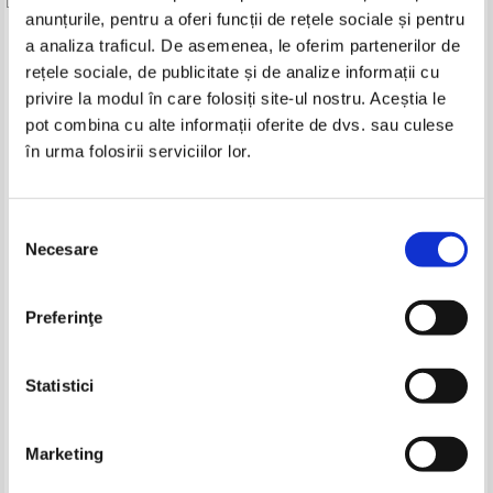
anunțurile, pentru a oferi funcții de rețele sociale și pentru
Produse din aceeasi categorie
a analiza traficul. De asemenea, le oferim partenerilor de
rețele sociale, de publicitate și de analize informații cu
-40%
privire la modul în care folosiți site-ul nostru. Aceștia le
pot combina cu alte informații oferite de dvs. sau culese
în urma folosirii serviciilor lor.
Daniel Goleman - Inteligenta
Daniel Goleman - Inteligenta
emotionala in leadership
emotionala in leadership
Selecția
Necesare
consimțământului
Preferinţe
David Epstein - Range. De ce
Daniel C. Esty, Andrew S.
triumfa generalistii intr-o lume
Winston - Green to gold
specializata
Pret:
30,00
Lei
Pret:
35,00Lei
21,00
Lei
Statistici
Adaugă în coș
Adaugă în coș
Marketing