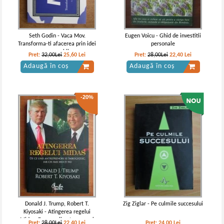
Seth Godin - Vaca Mov.
Eugen Voicu - Ghid de investitii
Transforma-ti afacerea prin idei
personale
remarcabile
Pret:
32,00Lei
25,60
Lei
Pret:
28,00Lei
22,40
Lei
Adaugă în coș
Adaugă în coș
-20%
Donald J. Trump, Robert T.
Zig Ziglar - Pe culmile succesului
Kiyosaki - Atingerea regelui
Midas. De ce unii antreprenori
Pret:
28,00Lei
22,40
Lei
Pret:
24,00
Lei