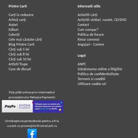
Printre Carti
Informatii utile
Carți la reducere
Achizitii cărți
Arhivă carți
Achizitii viniluri, casete, CD/DVD
Autori
Contact
Edituri
Cum cumpar?
Colecții
Politica de livrare
Cele mai căutate cărți
Retur comenzi
Blog Printre Carti
Angajari - Cariere
Cărţi sub 5 lei
Cărţi sub 8 lei
Legal
Cărţi sub 10 lei
Artiști/Trupe
ANPC
Case de discuri
Soluționarea online a litigiilor
Politica de confidentialitate
Termeni si conditii
Utilizare cookie-uri
Poţi plăti online prin intermediul
procesatorului Netopia Payments
Urmăreşte-ne pe facebook pentru a fi la
curent cu promoţiile PrintreCarti.ro