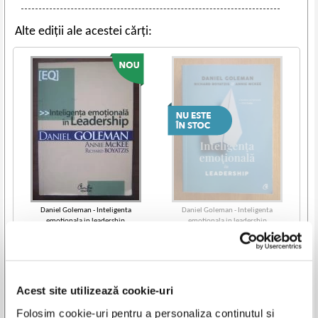
Alte ediții ale acestei cărți:
Daniel Goleman - Inteligenta
Daniel Goleman - Inteligenta
emotionala in leadership
emotionala in leadership
IN STOC
Pret:
20,00
Lei
Adaugă în coș
Acest site utilizează cookie-uri
Vezi toate edițiile »
Folosim cookie-uri pentru a personaliza conținutul și