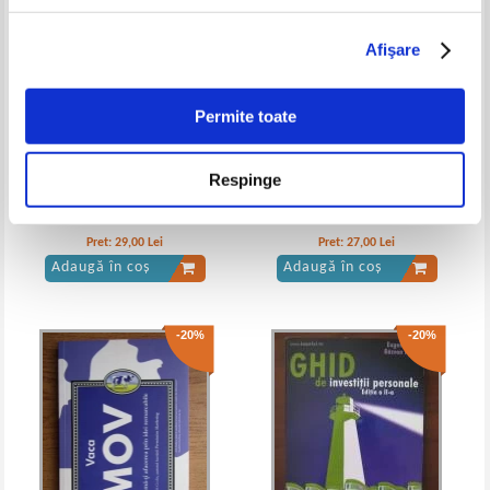
Afişare
Daniel Goleman - Inteligenta
emotionala in leadership
Permite toate
Respinge
Robert T. Kiyosaki - Cine mi-a
Roxie Nafousi - Manifest. 7 pasi
luat banii?
pentru a-ti transforma viata
Pret:
29,00
Lei
Pret:
27,00
Lei
Adaugă în coș
Adaugă în coș
-20%
-20%