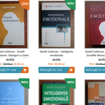
-20%
iel Goleman - Emotii
Daniel Goleman - Inteligenta
Daniel Goleman,
atoare. Dialoguri cu Dalai
emotionala
Emotiile distruc
espre ratiune, emotii si
putem de
IN STOC
IN STOC
IN ST
sanatate
et:
18,00Lei
14,40
Lei
Pret:
36,00
Lei
Pret:
29,00Lei
ugă în coș
Adaugă în coș
Adaugă în c