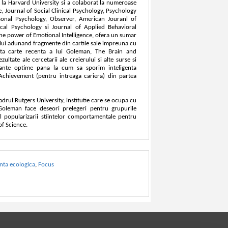
at la Harvard University si a colaborat la numeroase
, Journal of Social Clinical Psychology, Psychology
rsonal Psychology, Observer, American Jouranl of
ical Psychology si Journal of Applied Behavioral
The power of Emotional Intelligence, ofera un sumar
p-ului adunand fragmente din cartile sale impreuna cu
Alta carte recenta a lui Goleman, The Brain and
ultate ale cercetarii ale creierului si alte surse si
rmante optime pana la cum sa sporim inteligenta
chievement (pentru intreaga cariera) din partea
adrul Rutgers University, institutie care se ocupa cu
Goleman face deseori prelegeri pentru grupurile
ul popularizarii stiintelor comportamentale pentru
of Science.
enta ecologica
,
Focus