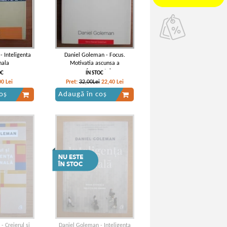
- Inteligenta
Daniel Goleman - Focus.
nala
Motivatia ascunsa a
performantei
OC
IN STOC
00
Lei
Pret:
32,00Lei
22,40
Lei
oș
Adaugă în coș
 Creierul si
Daniel Goleman - Inteligenta