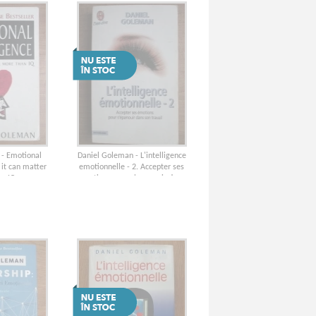
 - Emotional
Daniel Goleman - L'intelligence
 it can matter
emotionnelle - 2. Accepter ses
an IQ
emotions pour s'epanouir dans
son travail