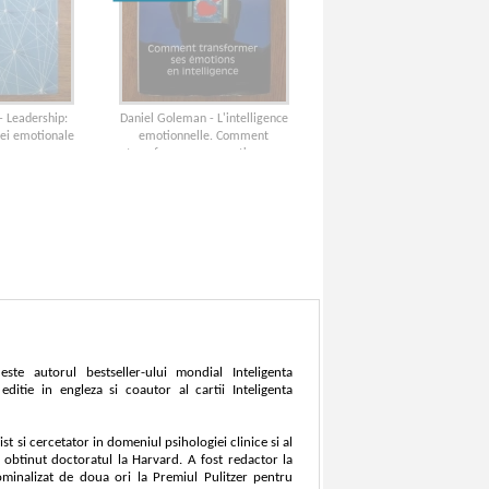
- Leadership:
Daniel Goleman - L'intelligence
tei emotionale
emotionnelle. Comment
transformer ses emotions en
intelligence
te autorul bestseller-ului mondial Inteligenta
ditie in engleza si coautor al cartii Inteligenta
t si cercetator in domeniul psihologiei clinice si al
 obtinut doctoratul la Harvard. A fost redactor la
minalizat de doua ori la Premiul Pulitzer pentru