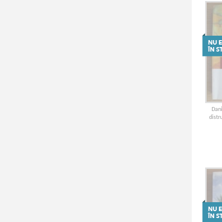
Dan
distr