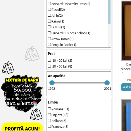
Harvard University Press(2)
Rizzoli(2)
Jai lu(2)
Kairos(1)
Dutton(1)
Harvard Business School(1)
Arrow Books(1)
Penguin Books(1)
Time Warner(1)
Pret
BUR(1)
10 - 20 Lei (2)
Carl Hanser(1)
Dan
20 - 50 Lei (8)
HarperCollins(1)
vindec
Lama d
Robert Laffont(1)
An aparitie
Allfa(1)
Pr
Ada
1992
2021
Limba
Romana(31)
Engleza(16)
Italiana(3)
Franceza(3)