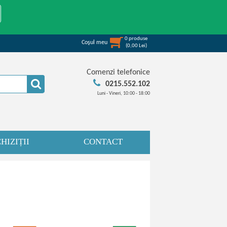
0
produse
Coşul meu
(
0,00
Lei
)
Comenzi telefonice
0215.552.102
Luni - Vineri, 10:00 - 18:00
HIZIȚII
CONTACT