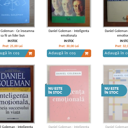
l Goleman - Ce inseamna
Daniel Goleman - Inteligenta
Daniel Goleman 
sa fii un lider bun
emotionala
emotio
IN STOC
IN STOC
IN ST
Pret:
25,00
Lei
Pret:
30,00
Lei
Pret:
32,
ugă în coș
Adaugă în coș
Adaugă în c
l Goleman - Inteligenta
Daniel Goleman - Inteligenta
Daniel Goleman -