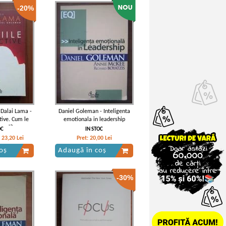
-20%
 Dalai Lama -
Daniel Goleman - Inteligenta
tive. Cum le
emotionala in leadership
pasi?
OC
IN STOC
23,20
Lei
Pret:
20,00
Lei
oș
Adaugă în coș
-30%