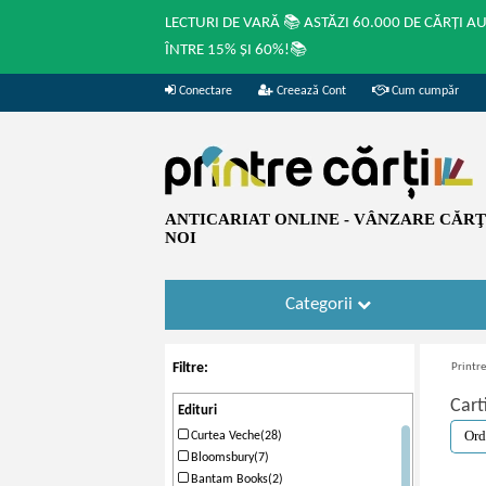
LECTURI DE VARĂ 📚 ASTĂZI 60.000 DE CĂRȚI A
ÎNTRE 15% ȘI 60%!📚
Conectare
Creează Cont
Cum cumpăr
ANTICARIAT ONLINE - VÂNZARE CĂRŢI
NOI
Categorii
Filtre:
Printre
Cart
Edituri
Curtea Veche(28)
Bloomsbury(7)
Bantam Books(2)