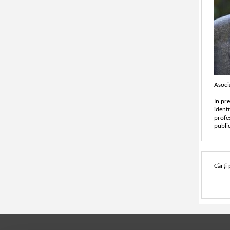
Asoci
In pre
ident
profe
publi
Cărți