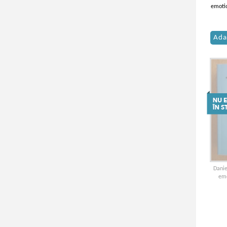
emotio
Ada
Danie
emo