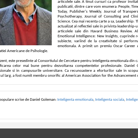
articolele sale. A tinut cursuri ca profesor invit
publicatii, dintre care vom enumera: People, Time
Today, Publisher's Weekly, Journal of Transpe
Psychotherapy, Journal of Consulting and Clin
Science. Cea mai recenta carte a sa, Leadership: 
actualizat al reflectiei sale in privinta leadershi
articolele sale din Havard Business Review. 
Emotiional Intelligence: New Insights, cuprinde rez
subiecte, variind de la creativitate si perfo
emotionala. A primit un premiu Oscar Career A
atiei Americane de Psihologie.
zent, este presedinte al Consortiului de Cercetare pentru Inteligenta emotionala din c
ificarea celor mai bune pentru dezvoltarea competentelor profesionale. Daniel 
sionale si in campusurile universitare. Ca recunoastere a eforturilor sale in scop
cul larg, a fost numit membru onorific al American Association for the Advancement 
 populare scrise de Daniel Goleman:
Inteligenta emotionala
,
Inteligenta sociala
,
Intelig