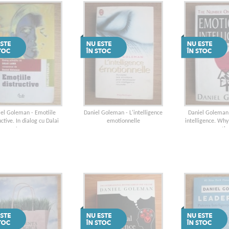
iel Goleman - Emotiile
Daniel Goleman - L'intelligence
Daniel Goleman
uctive. In dialog cu Dalai
emotionnelle
intelligence. Why
Lama
more th