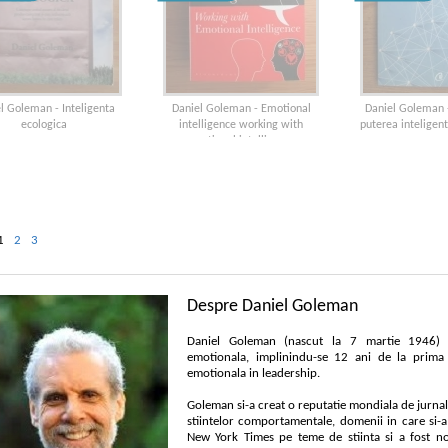
l Goleman - Inteligenta
Daniel Goleman - Emotional
Daniel Goleman 
ecologica
intelligence working with
puterea inteligen
emotional intelligence
1
2
3
Despre Daniel Goleman
Daniel Goleman (nascut la 7 martie 1946) es
emotionala, implinindu-se 12 ani de la prima e
emotionala in leadership.
Goleman si-a creat o reputatie mondiala de jurnalis
stiintelor comportamentale, domenii in care si-a
New York Times pe teme de stiinta si a fost no