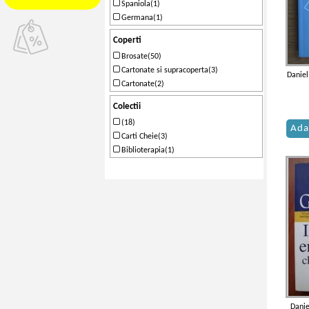
Spaniola(1)
Germana(1)
Coperti
Brosate(50)
Cartonate si supracoperta(3)
Danie
Cartonate(2)
Colectii
(18)
Ada
Carti Cheie(3)
Biblioterapia(1)
Danie