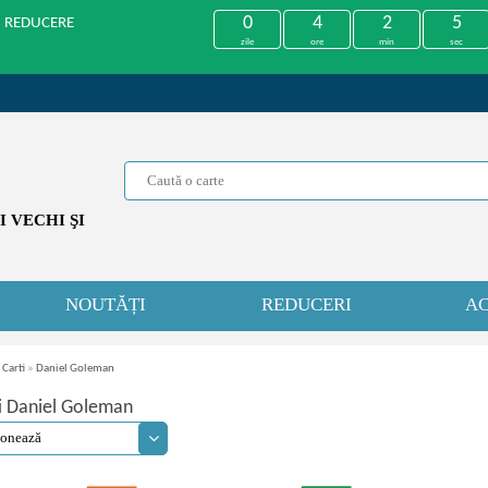
0
4
2
4
U REDUCERE
zile
ore
min
sec
 VECHI ŞI
NOUTĂȚI
REDUCERI
AC
 Carti
»
Daniel Goleman
i Daniel Goleman