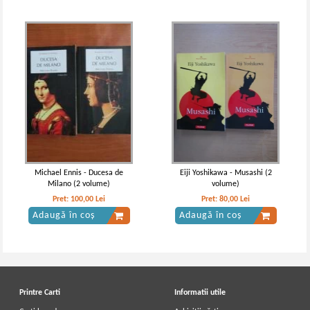
Lev Tolstoi - Razboi si pace (volumul
Lev Tolstoi - Razboi si pace (volumul
3)
3)
IN STOC
IN STOC
Pret:
16,00Lei
10,40
Lei
Pret:
10,00Lei
6,50
Lei
Adaugă în coș
Adaugă în coș
Michael Ennis - Ducesa de
Eiji Yoshikawa - Musashi (2
Milano (2 volume)
volume)
Pret:
100,00
Lei
Pret:
80,00
Lei
Adaugă în coș
Adaugă în coș
Printre Carti
Informatii utile