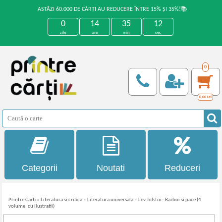
ASTĂZI 60.000 DE CĂRȚI AU REDUCERE ÎNTRE 15% ȘI 35%!📚
0
14
35
12
zile
ore
min
sec
0
0,00
Lei
Categorii
Noutati
Reduceri
Printre Carti
»
Literatura si critica
»
Literatura universala
»
Lev Tolstoi - Razboi si pace (4
volume, cu ilustratii)