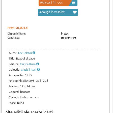
Adaugă în coș
Adaugă în wishlist
Pret:
90,00
Lei
Disponibilitate:
in stoc
Cantitatea:
stoc suficient
Autor:
Lev Tolstoi
Titlu: Razboi si pace
Editura:
Cartea Rusa
Colectia:
Clasicii Rusi
An aparitie: 1955
Nr pagini: 280; 296; 316; 298
Format: 17 x 24 cm
Coperti: brosate
Carte in limba: romana
Stare: buna
Alte ediții ale acestei cărți: