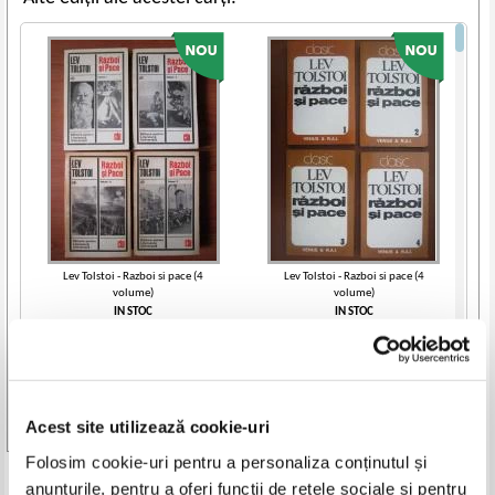
Lev Tolstoi - Razboi si pace (4
Lev Tolstoi - Razboi si pace (4
volume)
volume)
IN STOC
IN STOC
Pret:
40,00
Lei
Pret:
40,00
Lei
Adaugă în coș
Adaugă în coș
-30%
Acest site utilizează cookie-uri
Vezi toate edițiile »
Folosim cookie-uri pentru a personaliza conținutul și
Produse din aceeasi categorie
anunțurile, pentru a oferi funcții de rețele sociale și pentru