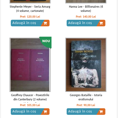
Stephenie Meyer - Seria Amurg
Hanna Lee - Billionaires (6
(4 volume, cartonate)
volume)
Pret:
120,00
Lei
Pret:
140,00
Lei
Adaugă în coș
Adaugă în coș
Lev Tolstoi - Razboi si pace (Opere,
Lev Tolstoi - Razboi si pace (2
volumele 4, 5, 6, 7)
volume)
IN STOC
IN STOC
Pret:
64,00
Lei
Pret:
48,00
Lei
Adaugă în coș
Adaugă în coș
Geoffrey Chaucer - Povestirile
Georges Bataille - Istoria
din Canterbury (2 volume)
erotismului
-35%
-35%
(Adevarul)
Pret:
105,00
Lei
Pret:
90,00
Lei
Adaugă în coș
Adaugă în coș