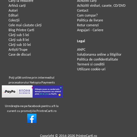
Carți la reducere
Achizitii cărți
Arhivă carți
Achizitii viniluri, casete, CD/DVD
Autori
Contact
Lev Tolstoi - Razboi si pace (4
Lev Tolstoi - Razboi si pace (2
Edituri
Cum cumpar?
volume)
volume)
Colecții
Politica de livrare
Cele mai căutate cărți
Retur comenzi
Blog Printre Carti
Angajari - Cariere
Cărţi sub 5 lei
Cărţi sub 8 lei
Legal
Cărţi sub 10 lei
Artiști/Trupe
ANPC
Case de discuri
Soluționarea online a litigiilor
Politica de confidentialitate
Termeni si conditii
Utilizare cookie-uri
Poţi plăti online prin intermediul
procesatorului Netopia Payments
Urmăreşte-ne pe facebook pentru a fi la
curent cu promoţiile PrintreCarti.ro
Lev Tolstoi - Opere, volumul 6
Lev Tolstoi - Opere, volumul 4.
(Razboi si pace, volumul 3)
Razboi si pace, volumul 1
Copyright © 2014-2026
PrintreCarti.ro