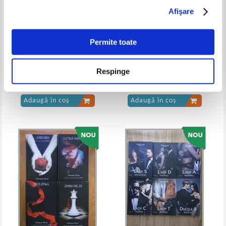
Afişare
Lew Nikolajewitsch Tolstoi - Razboi
Lev Tolstoi - Razboi si pace (4
si pace (volumul 1)
volume) - editura Adevarul
IN STOC
IN STOC
Pret:
14,00Lei
11,20
Lei
Pret:
120,00
Lei
Permite toate
Adaugă în coș
Adaugă în coș
F. M. Dostoievski - Fratii
Valerio Massimo Manfredi -
Respinge
Karamazov (2 volume)
Alexandru cel Mare (3 volume)
-20%
-20%
Pret:
70,00
Lei
Pret:
150,00
Lei
Adaugă în coș
Adaugă în coș
Lev Tolstoi - Razboi si pace (volumul
Lev Tolstoi - Razboi si pace, 2
1, Top 10+)
volume (editie completa)
IN STOC
IN STOC
Pret:
20,00Lei
16,00
Lei
Pret:
37,00Lei
29,60
Lei
Adaugă în coș
Adaugă în coș