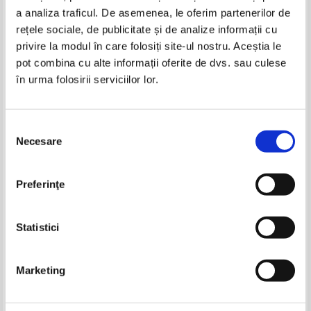
a analiza traficul. De asemenea, le oferim partenerilor de
rețele sociale, de publicitate și de analize informații cu
privire la modul în care folosiți site-ul nostru. Aceștia le
pot combina cu alte informații oferite de dvs. sau culese
în urma folosirii serviciilor lor.
Lev Tolstoi - Razboi si pace (4
Lev Tolstoi - Razboi si pace (volumul
volume)
3)
IN STOC
IN STOC
Selecția
Pret:
48,00
Lei
Pret:
10,00Lei
7,00
Lei
Necesare
consimțământului
Adaugă în coș
Adaugă în coș
Conn Iggulden - Razboiul celor
Frederik Pohl - Heechee (4
Preferinţe
doua roze (2 volume)
volume)
-20%
Pret:
75,00
Lei
Pret:
120,00
Lei
Adaugă în coș
Adaugă în coș
Statistici
Marketing