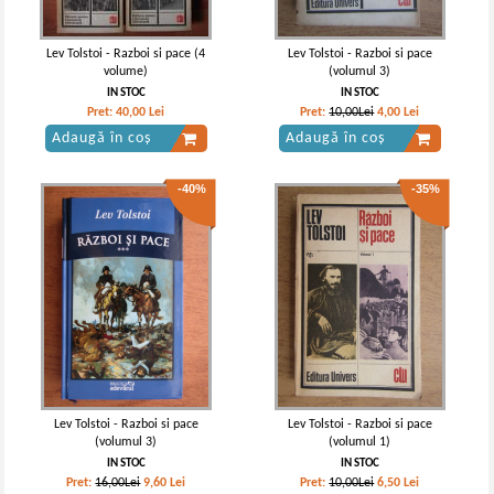
Lev Tolstoi - Razboi si pace (4
Lev Tolstoi - Razboi si pace
volume)
(volumul 3)
IN STOC
IN STOC
Pret:
40,00
Lei
Pret:
10,00Lei
4,00
Lei
Adaugă în coș
Adaugă în coș
-40%
-35%
Lev Tolstoi - Razboi si pace
Lev Tolstoi - Razboi si pace
(volumul 3)
(volumul 1)
IN STOC
IN STOC
Pret:
16,00Lei
9,60
Lei
Pret:
10,00Lei
6,50
Lei