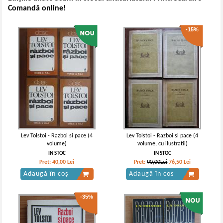
Comandă online!
-15%
Lev Tolstoi - Razboi si pace (4
Lev Tolstoi - Razboi si pace (4
volume)
volume, cu ilustratii)
IN STOC
IN STOC
Pret:
40,00
Lei
Pret:
90,00Lei
76,50
Lei
Adaugă în coș
Adaugă în coș
-35%