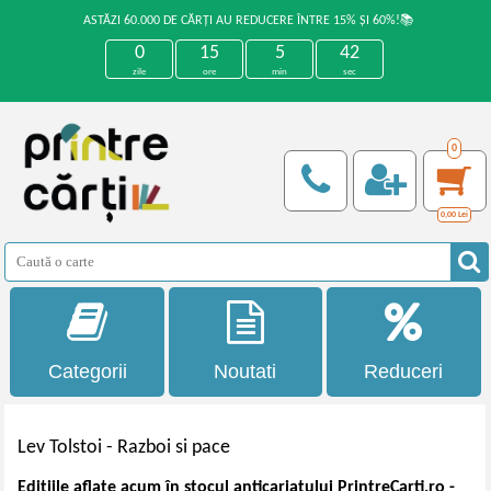
ASTĂZI 60.000 DE CĂRȚI AU REDUCERE ÎNTRE 15% ȘI 60%!📚
0
15
5
41
zile
ore
min
sec
0
0,00
Lei
Categorii
Noutati
Reduceri
Lev Tolstoi -
Razboi si pace
Edițiile aflate acum în stocul anticariatului PrintreCarti.ro -