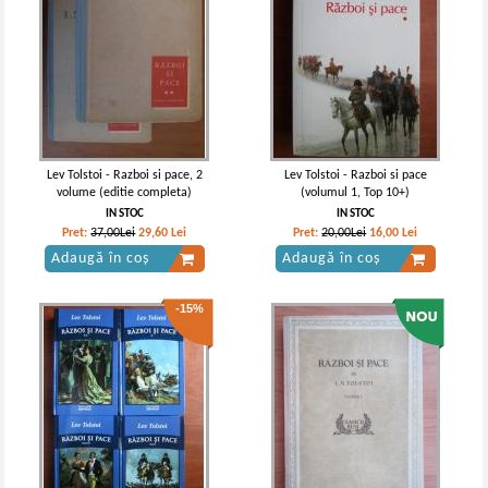
Lev Tolstoi - Razboi si pace, 2
Lev Tolstoi - Razboi si pace
volume (editie completa)
(volumul 1, Top 10+)
IN STOC
IN STOC
Pret:
37,00Lei
29,60
Lei
Pret:
20,00Lei
16,00
Lei
Adaugă în coș
Adaugă în coș
-15%