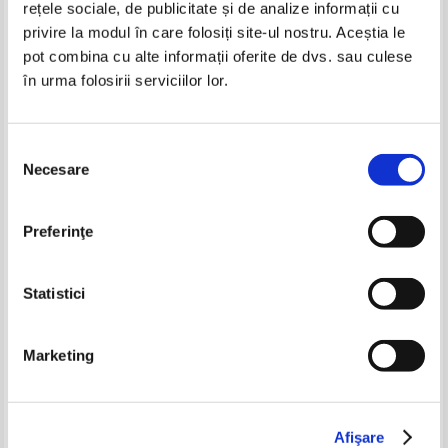
rețele sociale, de publicitate și de analize informații cu
IN STOC
IN STOC
privire la modul în care folosiți site-ul nostru. Aceștia le
Pret:
10,00
Lei
Pret:
14,00Lei
11,20
Lei
Adaugă în coș
Adaugă în coș
pot combina cu alte informații oferite de dvs. sau culese
în urma folosirii serviciilor lor.
-40%
-60%
Selecția
Necesare
consimțământului
Preferinţe
Statistici
Lev Tolstoi - Opere (volumul 5)
Lev Tolstoi - Ana Carenina
(volumul 2, 1948)
IN STOC
IN STOC
Marketing
Pret:
20,00Lei
12,00
Lei
Pret:
10,00Lei
4,00
Lei
Adaugă în coș
Adaugă în coș
Afişare
-60%