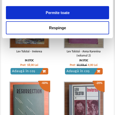
Permite toate
Respinge
Lev Tolstoi - Invierea
Lev Tolstoi - Anna Karenina
(volumul 2)
IN STOC
IN STOC
Pret:
18,00
Lei
Pret:
10,00Lei
4,00
Lei
Adaugă în coș
Adaugă în coș
-60%
-20%