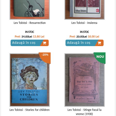
Lev Tolstoi - Resurrection
Lev Tolstoi - Invierea
IN STOC
IN STOC
Pret:
34,00Lei
13,60
Lei
Pret:
20,00Lei
16,00
Lei
Adaugă în coș
Adaugă în coș
-20%
Lev Tolstoi - Stories for children
Lev Tolstoi - Stinge focul la
vreme (1930)