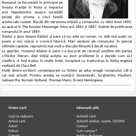
Romanul se focusează în principal pe
invazia Franței în Rusia și impactul
erei Napoleonice asupra societății
țariste din prisma a cinci familii
aristocrate rusești. Bucăți din versiunea inițială a romanului, cu titlul Anul 1805,
au apărut în The Russian Messenger între anii 1865 și 1867, înainte de publicarea
romanului în anul 1869.
Tolstoi a spus despre Război și pace că nu este un roman, cu atât mai puțin un
poem și nici măcar o cronică istorică. Mari secțiuni ale romanului, în special
ultimele capitole, reprezintă mai mult o discuție filosofică decât narativă.
La apariție, romanul Război și pace s-a bucurat de recenzii pozitive din partea
criticilor literari, deși inițial aceștia au avut probleme în a decide cum să-l
clasifice. A fost tradus în multe limbi, începând cu traducerea în limba engleză
realizată de Clara Bell.
Mulți dintre scriitorii contemporani cu Tolstoi au adus omagii romanului, cât și
cei mai actuali. Printre aceștia se numără: Dostoievski, Turgheniev, Flaubert,
Galsworthy, Romain Rolland, Thomas Mann, Ernest Hemingway.
Printre Carti
Informatii utile
Carți la reducere
Achizitii cărți
Arhivă carți
Achizitii viniluri, casete, CD/DVD
Autori
Contact
Edituri
Cum cumpar?