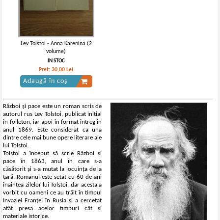
Lev Tolstoi - Anna Karenina (2
volume)
IN STOC
Pret:
30,00
Lei
Adaugă în coș
Război și pace este un roman scris de
autorul rus Lev Tolstoi, publicat inițial
în foileton, iar apoi în format întreg în
anul 1869. Este considerat ca una
dintre cele mai bune opere literare ale
lui Tolstoi.
Tolstoi a început să scrie Război și
pace în 1863, anul în care s-a
căsătorit și s-a mutat la locuința de la
țară. Romanul este setat cu 60 de ani
înaintea zilelor lui Tolstoi, dar acesta a
vorbit cu oameni ce au trăit în timpul
Invaziei Franței în Rusia și a cercetat
atât presa acelor timpuri cât și
materiale istorice.