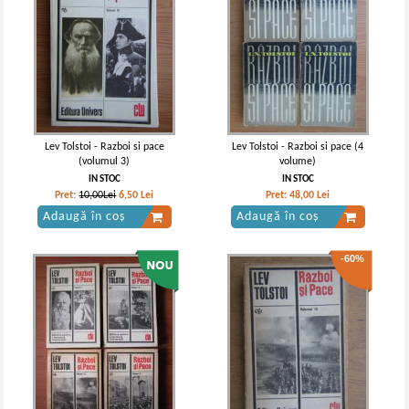
Lev Tolstoi - Razboi si pace
Lev Tolstoi - Razboi si pace (4
(volumul 3)
volume)
IN STOC
IN STOC
Pret:
10,00Lei
6,50
Lei
Pret:
48,00
Lei
Adaugă în coș
Adaugă în coș
-60%