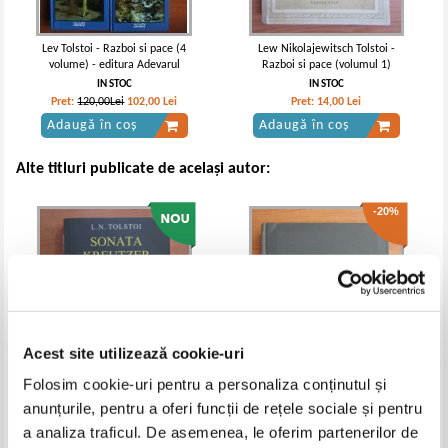
Lev Tolstoi - Razboi si pace (4
Lew Nikolajewitsch Tolstoi -
volume) - editura Adevarul
Razboi si pace (volumul 1)
IN STOC
IN STOC
Pret:
120,00Lei
102,00
Lei
Pret:
14,00
Lei
Adaugă în coș
Adaugă în coș
Alte titluri publicate de același autor:
-20%
Acest site utilizează cookie-uri
Folosim cookie-uri pentru a personaliza conținutul și
anunțurile, pentru a oferi funcții de rețele sociale și pentru
Lev Tolstoi - Sonata Kreutzer
Lev Tolstoi - Opere (volumul 9)
a analiza traficul. De asemenea, le oferim partenerilor de