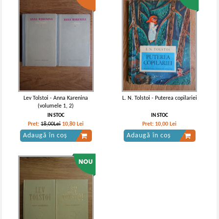
Lev Tolstoi - Anna Karenina
L. N. Tolstoi - Puterea copilariei
(volumele 1, 2)
IN STOC
IN STOC
Pret:
18,00Lei
10,80
Lei
Pret:
10,00
Lei
Adaugă în coș
Adaugă în coș