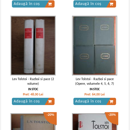
Adaugă în coș
Adaugă în coș
Lev Tolstoi - Razboi si pace (2
Lev Tolstoi - Razboi si pace
volume)
(Opere, volumele 4, 5, 6, 7)
IN STOC
IN STOC
Pret:
48,00
Lei
Pret:
64,00
Lei
Adaugă în coș
Adaugă în coș
-20%
-20%