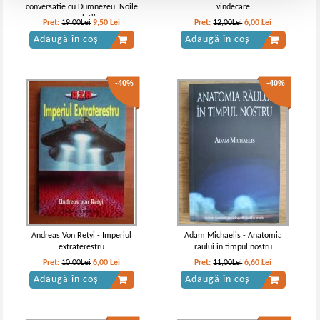
conversatie cu Dumnezeu. Noile
vindecare
revelatii
Pret:
19,00Lei
9,50
Lei
Pret:
12,00Lei
6,00
Lei
Adaugă în coș
Adaugă în coș
-40%
-40%
Andreas Von Retyi - Imperiul
Adam Michaelis - Anatomia
extraterestru
raului in timpul nostru
Pret:
10,00Lei
6,00
Lei
Pret:
11,00Lei
6,60
Lei
Adaugă în coș
Adaugă în coș