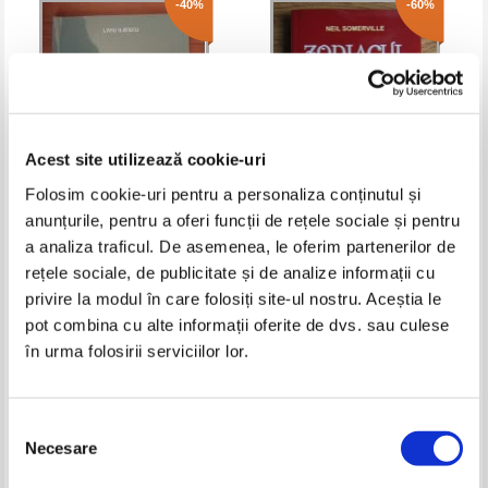
-40%
-60%
Acest site utilizează cookie-uri
Folosim cookie-uri pentru a personaliza conținutul și
anunțurile, pentru a oferi funcții de rețele sociale și pentru
Liviu Iliescu - Semnalul vizual
Neil Somerville - Zodiacul
a analiza traficul. De asemenea, le oferim partenerilor de
pereche
Chinezesc 2015
rețele sociale, de publicitate și de analize informații cu
Pret:
14,00Lei
8,40
Lei
Pret:
16,00Lei
6,40
Lei
privire la modul în care folosiți site-ul nostru. Aceștia le
Adaugă în coș
Adaugă în coș
pot combina cu alte informații oferite de dvs. sau culese
în urma folosirii serviciilor lor.
-60%
Selecția
Necesare
consimțământului