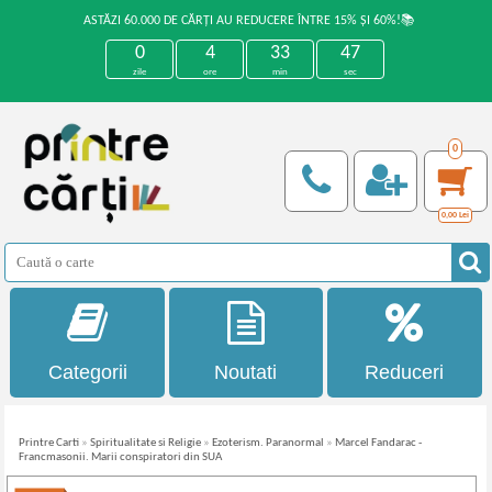
ASTĂZI 60.000 DE CĂRȚI AU REDUCERE ÎNTRE 15% ȘI 60%!📚
0
4
33
47
zile
ore
min
sec
0
0,00
Lei
Categorii
Noutati
Reduceri
Printre Carti
»
Spiritualitate si Religie
»
Ezoterism. Paranormal
»
Marcel Fandarac -
Francmasonii. Marii conspiratori din SUA