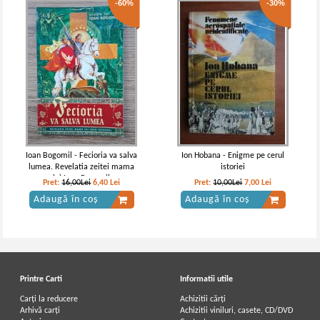
-60%
-30%
Ioan Bogomil - Fecioria va salva
Ion Hobana - Enigme pe cerul
lumea. Revelatia zeitei mama
istoriei
lui Ioan Bogomil
Pret:
16,00Lei
6,40
Lei
Pret:
10,00Lei
7,00
Lei
Adaugă în coș
Adaugă în coș
Printre Carti
Informatii utile
Carți la reducere
Achizitii cărți
Arhivă carți
Achizitii viniluri, casete, CD/DVD