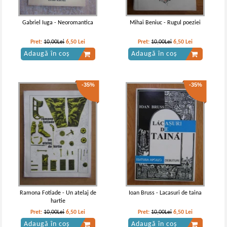
Adaugă în coș
Adaugă în coș
Gabriel Iuga - Neoromantica
Mihai Beniuc - Rugul poeziei
-35%
-35%
Pret:
10,00Lei
6,50
Lei
Pret:
10,00Lei
6,50
Lei
Adaugă în coș
Adaugă în coș
-35%
-35%
St. O. Iosif - Poezii (2 volume, 1943)
D. Anghel, St. O. Iosif - Poezii
IN STOC
IN STOC
Pret:
32,00Lei
20,80
Lei
Pret:
10,00Lei
6,50
Lei
Adaugă în coș
Adaugă în coș
Ramona Fotiade - Un atelaj de
Ioan Bruss - Lacasuri de taina
hartie
-35%
-35%
Pret:
10,00Lei
6,50
Lei
Pret:
10,00Lei
6,50
Lei
Adaugă în coș
Adaugă în coș