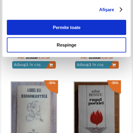
Afişare
St. O. Iosif - Patriarhale (poezii)
Stefan Octavian Iosif - Cantec sfant.
1930
Poezii. Versuri originale. Talmaciri
IN STOC
IN STOC
Permite toate
Pret:
17,00Lei
11,05
Lei
Pret:
10,00Lei
6,50
Lei
Adaugă în coș
Adaugă în coș
Respinge
Cornelia Costin - Rugaciune
Poezii pentru elevi
-35%
-35%
Pret:
10,00Lei
6,50
Lei
Pret:
10,00Lei
6,50
Lei
Adaugă în coș
Adaugă în coș
-35%
-35%
St. O. Iosif - Poezii
St. O. Iosif - Poezii, 1893-1908
(1910)
IN STOC
IN STOC
Pret:
10,00Lei
6,50
Lei
Pret:
75,00Lei
48,75
Lei