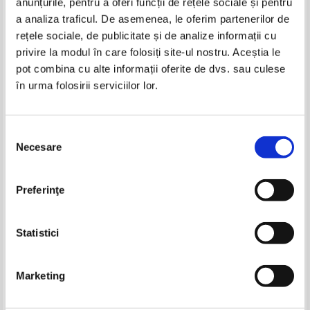
anunțurile, pentru a oferi funcții de rețele sociale și pentru
Produse din aceeasi categorie
a analiza traficul. De asemenea, le oferim partenerilor de
rețele sociale, de publicitate și de analize informații cu
-35%
-35%
privire la modul în care folosiți site-ul nostru. Aceștia le
pot combina cu alte informații oferite de dvs. sau culese
în urma folosirii serviciilor lor.
St. O. Iosif - Poezii
St. O. Iosif - Poezii (volumul 1,
1943)
Selecția
IN STOC
IN STOC
Pret:
10,00Lei
7,00
Lei
Pret:
16,00Lei
10,40
Lei
Necesare
consimțământului
Adaugă în coș
Adaugă în coș
Petre Got - Lumina amara
Vasile Igna - Fum si ninsoare
Preferinţe
-35%
-35%
Pret:
10,00Lei
6,50
Lei
Pret:
10,00Lei
6,50
Lei
Adaugă în coș
Adaugă în coș
Statistici
-35%
-35%
Marketing