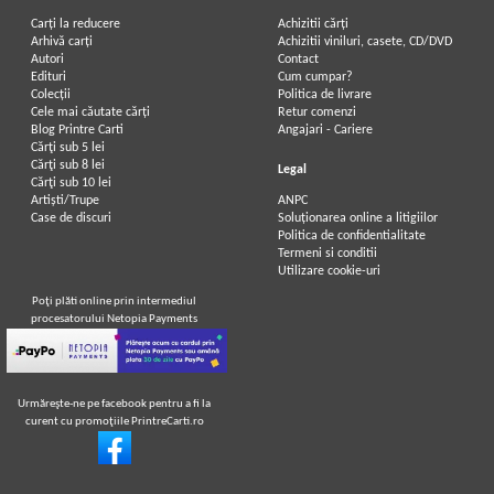
Carți la reducere
Achizitii cărți
Arhivă carți
Achizitii viniluri, casete, CD/DVD
Autori
Contact
St. O. Iosif - Poezii (1944)
Stefan Octavian Iosif - Poezii
Edituri
Cum cumpar?
Colecții
Politica de livrare
Cele mai căutate cărți
Retur comenzi
Blog Printre Carti
Angajari - Cariere
Cărţi sub 5 lei
Cărţi sub 8 lei
Legal
Cărţi sub 10 lei
Artiști/Trupe
ANPC
Case de discuri
Soluționarea online a litigiilor
Politica de confidentialitate
Termeni si conditii
Utilizare cookie-uri
Poţi plăti online prin intermediul
procesatorului Netopia Payments
Urmăreşte-ne pe facebook pentru a fi la
curent cu promoţiile PrintreCarti.ro
St. O. Iosif - Poezii originale si
St. O. Iosif - Poezii
talmaciri