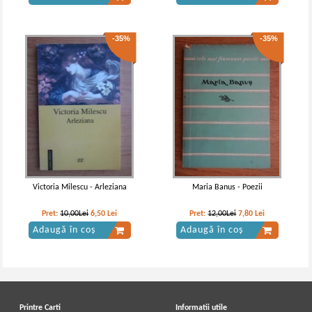
-35%
-35%
Stefan Octavian Iosif - Poezii
Stefan Octavian Iosif - Poezii (1943)
IN STOC
IN STOC
Pret:
35,00Lei
22,75
Lei
Pret:
32,00Lei
20,80
Lei
Adaugă în coș
Adaugă în coș
Victoria Milescu - Arleziana
Maria Banus - Poezii
Pret:
10,00Lei
6,50
Lei
Pret:
12,00Lei
7,80
Lei
Adaugă în coș
Adaugă în coș
Printre Carti
Informatii utile