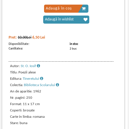
Adaugă în coș
Adaugă în wishlist
Pret:
10,00Lei
6,50
Lei
Disponibilitate:
in stoc
Cantitatea:
2 buc
Autor:
St. O. Iosif
Titlu: Poezii alese
Editura:
Tineretului
Colectia:
Biblioteca Scolarului
An de aparitie: 1962
Nr. pagini: 250
Format: 11 x 17 cm
Coperti: brosate
Carte in limba: romana
Stare: buna