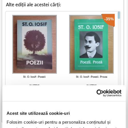
Alte ediții ale acestei cărți:
-35%
St. O. Iosif - Poezii
St. O. Iosif - Poezii. Proza
IN STOC
IN STOC
Pret:
12,00
Lei
Pret:
10,00Lei
6,50
Lei
Adaugă în coș
Adaugă în coș
Acest site utilizează cookie-uri
-30%
-35%
Vezi toate edițiile »
Folosim cookie-uri pentru a personaliza conținutul și