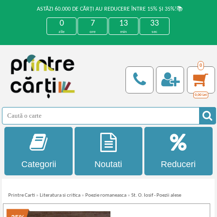
ASTĂZI 60.000 DE CĂRȚI AU REDUCERE ÎNTRE 15% ȘI 35%!📚
0
7
13
33
zile
ore
min
sec
0
0,00
Lei
Categorii
Noutati
Reduceri
Printre Carti
»
Literatura si critica
»
Poezie romaneasca
»
St. O. Iosif - Poezii alese