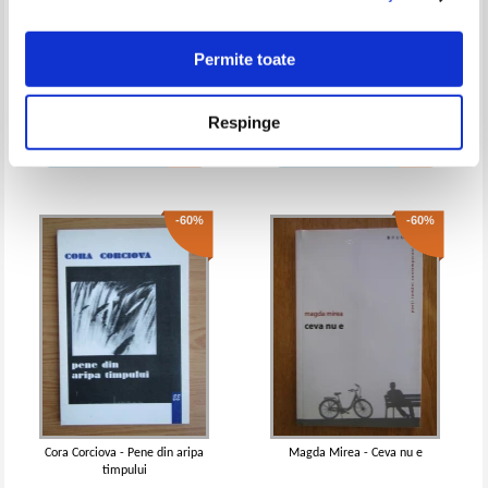
IN STOC
IN STOC
Pret:
17,00Lei
10,20
Lei
Pret:
10,00Lei
6,00
Lei
Adaugă în coș
Adaugă în coș
Permite toate
Gheorghe Ursu - Presentimente,
George L. Nimigeanu -
postsentimente
Anatomia iluminarii
-50%
-50%
Respinge
Pret:
17,00Lei
6,80
Lei
Pret:
16,00Lei
6,40
Lei
Adaugă în coș
Adaugă în coș
-60%
-60%
St. O. Iosif - Poezii
St. O. Iosif - Poezii, 1893-1908
(1910)
IN STOC
IN STOC
Pret:
10,00Lei
5,00
Lei
Pret:
75,00Lei
37,50
Lei
Adaugă în coș
Adaugă în coș
Cora Corciova - Pene din aripa
Magda Mirea - Ceva nu e
timpului
-60%
-60%