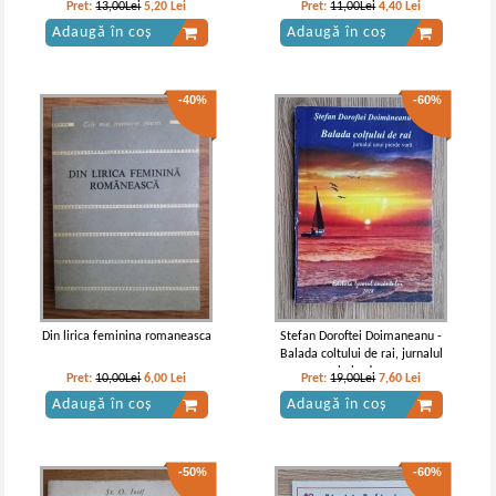
Pret:
13,00Lei
5,20
Lei
Pret:
11,00Lei
4,40
Lei
Adaugă în coș
Adaugă în coș
-40%
-60%
St. O. Iosif - Poezii (2 volume, 1943)
D. Anghel, St. O. Iosif - Poezii
IN STOC
IN STOC
Pret:
32,00Lei
12,80
Lei
Pret:
10,00Lei
4,00
Lei
Adaugă în coș
Adaugă în coș
Din lirica feminina romaneasca
Stefan Doroftei Doimaneanu -
Balada coltului de rai, jurnalul
-40%
-40%
unui pierde vara
Pret:
10,00Lei
6,00
Lei
Pret:
19,00Lei
7,60
Lei
Adaugă în coș
Adaugă în coș
-50%
-60%