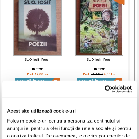
St. O. Iosif - Poezii
St. O. Iosif - Poezii
IN STOC
IN STOC
Pret:
12,00
Lei
Pret:
10,00Lei
6,50
Lei
Adaugă în coș
Adaugă în coș
-60%
-50%
Vezi toate edițiile »
Acest site utilizează cookie-uri
Produse din aceeasi categorie
Folosim cookie-uri pentru a personaliza conținutul și
anunțurile, pentru a oferi funcții de rețele sociale și pentru
-60%
-30%
a analiza traficul. De asemenea, le oferim partenerilor de