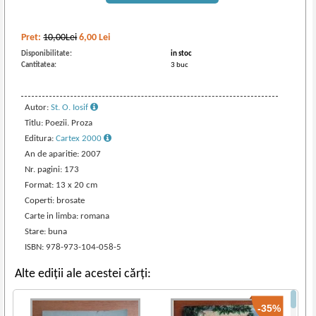
Pret:
10,00Lei
6,00
Lei
Disponibilitate:
in stoc
Cantitatea:
3 buc
Autor:
St. O. Iosif
Titlu: Poezii. Proza
Editura:
Cartex 2000
An de aparitie: 2007
Nr. pagini: 173
Format: 13 x 20 cm
Coperti: brosate
Carte in limba: romana
Stare: buna
ISBN: 978-973-104-058-5
Alte ediții ale acestei cărți:
-35%