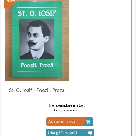
-40%
St. O. Iosif
-
Poezii. Proza
Trei exemplare în stoc.
Cumpără acum!
Adaugă în coș
Adaugă în wishlist