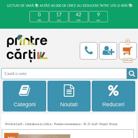
LECTURI DE VARĂ 📚 ASTĂZI 60.000 DE CĂRȚI AU REDUCERE ÎNTRE 15% ȘI 60%!📚
0
17
42
9
zile
ore
min
sec
0
0,00
Lei
Categorii
Noutati
Reduceri
Printre Carti
»
Literatura si critica
»
Poezie romaneasca
»
St. O. Iosif - Poezii. Proza