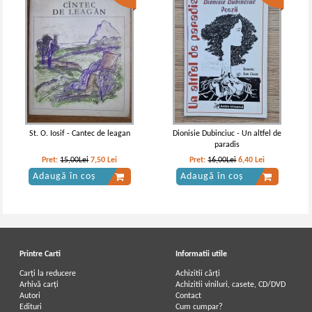
Stefan Octavian Iosif - Poezii
Stefan Octavian Iosif - Poezii (1943)
IN STOC
IN STOC
Pret:
35,00Lei
21,00
Lei
Pret:
32,00Lei
19,20
Lei
Adaugă în coș
Adaugă în coș
St. O. Iosif - Cantec de leagan
Dionisie Dubinciuc - Un altfel de
paradis
Pret:
15,00Lei
7,50
Lei
Pret:
16,00Lei
6,40
Lei
Adaugă în coș
Adaugă în coș
Printre Carti
Informatii utile
Carți la reducere
Achizitii cărți
Arhivă carți
Achizitii viniluri, casete, CD/DVD
Autori
Contact
St. O. Iosif - Poezii (1944)
Stefan Octavian Iosif - Poezii
Edituri
Cum cumpar?