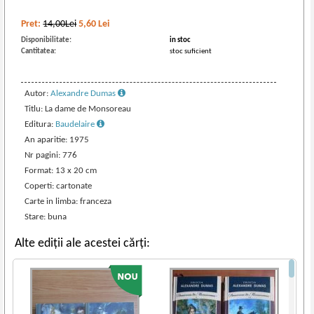
Pret:
14,00Lei
5,60
Lei
Disponibilitate:
in stoc
Cantitatea:
stoc suficient
Autor:
Alexandre Dumas
Titlu: La dame de Monsoreau
Editura:
Baudelaire
An aparitie: 1975
Nr pagini: 776
Format: 13 x 20 cm
Coperti: cartonate
Carte in limba: franceza
Stare: buna
Alte ediții ale acestei cărți: