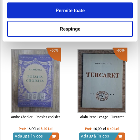
Permite toate
Cristina Stefanescu, Jacques
Stuart Woods - Deep lie
Leaute - La france, pays riche?
Pret:
10,00Lei
5,00
Lei
Pret:
17,00Lei
6,80
Lei
Respinge
Adaugă în coș
Adaugă în coș
-60%
-60%
Alexandre Dumas - Doamna de
Alexandre Dumas - Doamna de
Monsoreau (2 volume)
Monsoreau (2 volume)
Andre Chenier - Poesies choisies
Alain Rene Lesage - Turcaret
Pret:
16,00Lei
6,40
Lei
Pret:
16,00Lei
6,40
Lei
Adaugă în coș
Adaugă în coș