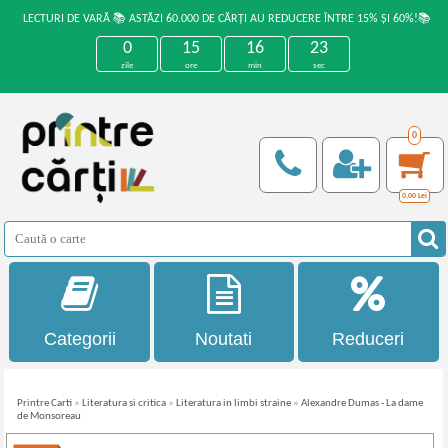
LECTURI DE VARĂ 📚 ASTĂZI 60.000 DE CĂRȚI AU REDUCERE ÎNTRE 15% ȘI 60%!📚
0
15
16
22
zile
ore
min
sec
0
0,00
Lei
Categorii
Noutati
Reduceri
Printre Carti
»
Literatura si critica
»
Literatura in limbi straine
»
Alexandre Dumas - La dame
de Monsoreau