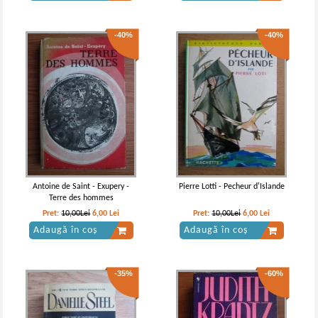
-40%
-40%
Alexandre Dumas - Domana de
Alexandre Dumas - Doamna de
Monsoreau (Leda Clasic)
Monsoreau (3 volume)
Antoine de Saint - Exupery -
Pierre Lotti - Pecheur d'Islande
Terre des hommes
Pret:
10,00Lei
6,00
Lei
Pret:
10,00Lei
6,00
Lei
Adaugă în coș
Adaugă în coș
-35%
-60%