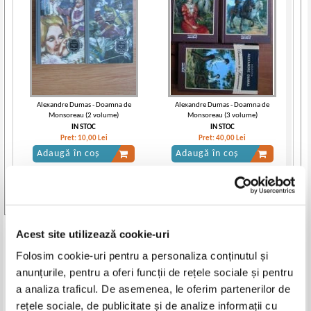
Alexandre Dumas - Doamna de
Alexandre Dumas - Doamna de
Monsoreau (2 volume)
Monsoreau (3 volume)
IN STOC
IN STOC
Pret:
10,00
Lei
Pret:
40,00
Lei
Adaugă în coș
Adaugă în coș
-30%
Vezi toate edițiile »
Acest site utilizează cookie-uri
Produse din aceeasi categorie
Folosim cookie-uri pentru a personaliza conținutul și
-60%
-60%
anunțurile, pentru a oferi funcții de rețele sociale și pentru
a analiza traficul. De asemenea, le oferim partenerilor de
rețele sociale, de publicitate și de analize informații cu