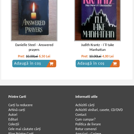
Alexandre Dumas - La Dame de
Alexandre Dumas - Doamna de
Monsoreau (3 volume, 1930)
Monsoreau (volumul 2)
Danielle Steel - Answered
Judith Krantz - I`ll take
prayers
Manhattan
Pret:
10,00Lei
6,50
Lei
Pret:
10,00Lei
4,00
Lei
Adaugă în coș
Adaugă în coș
Printre Carti
Informatii utile
Carți la reducere
Achizitii cărți
Arhivă carți
Achizitii viniluri, casete, CD/DVD
Autori
Contact
Alexandre Dumas - Doamna de
Alexandre Dumas - Doamna de
Edituri
Cum cumpar?
Monsoreau (volumul 3)
Monsoreau (volumul 1)
Colecții
Politica de livrare
Cele mai căutate cărți
Retur comenzi