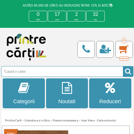
ASTĂZI 60.000 DE CĂRȚI AU REDUCERE ÎNTRE 15% ȘI 60%!📚
0
17
2
32
zile
ore
min
sec
0
0,00
Lei
Categorii
Noutati
Reduceri
Printre Carti
»
Literatura si critica
»
Poezie romaneasca
»
Ioan Vieru - Caile soimului