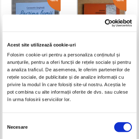
-60%
-60%
Acest site utilizează cookie-uri
Folosim cookie-uri pentru a personaliza conținutul și
anunțurile, pentru a oferi funcții de rețele sociale și pentru
Constantin Sarghiuta - Lacrima
Agatha Grigorescu Bacovia -
a analiza traficul. De asemenea, le oferim partenerilor de
lumii
Efluvii
rețele sociale, de publicitate și de analize informații cu
Pret:
16,00Lei
6,40
Lei
Pret:
16,00Lei
6,40
Lei
privire la modul în care folosiți site-ul nostru. Aceștia le
Adaugă în coș
Adaugă în coș
pot combina cu alte informații oferite de dvs. sau culese
în urma folosirii serviciilor lor.
-60%
-60%
Selecția
Necesare
consimțământului