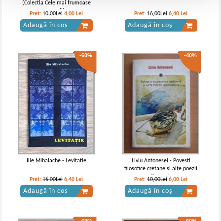
(Colectia Cele mai frumoase
poezii)
Pret:
10,00Lei
4,00
Lei
Pret:
16,00Lei
6,40
Lei
Adaugă în coș
Adaugă în coș
-60%
-40%
Ilie Mihalache - Levitatie
Liviu Antonesei - Povesti
filosofice cretane si alte poezii
din insule
Pret:
16,00Lei
6,40
Lei
Pret:
10,00Lei
6,00
Lei
Adaugă în coș
Adaugă în coș