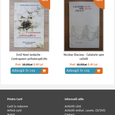
-60%
-60%
Emil Noni Iordache -
Nicolae Diaconu - Calatorie spre
Contrapoem psihoterapEUtic
ceilalti
Pret:
16,00Lei
6,40
Lei
Pret:
16,00Lei
6,40
Lei
Adaugă în coș
Adaugă în coș
Printre Carti
Informatii utile
Carți la reducere
Achizitii cărți
Arhivă carți
Achizitii viniluri, casete, CD/DVD
Autori
Contact