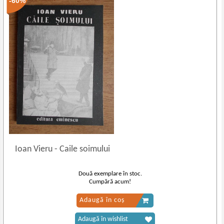
-60%
Ioan Vieru
-
Caile soimului
Două exemplare în stoc.
Cumpără acum!
Adaugă în coș
Adaugă în wishlist