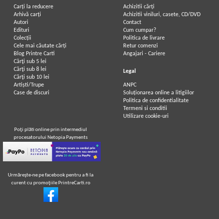
Carți la reducere
Achizitii cărți
Arhivă carți
Achizitii viniluri, casete, CD/DVD
Autori
Contact
Edituri
Cum cumpar?
Colecții
Politica de livrare
Cele mai căutate cărți
Retur comenzi
Blog Printre Carti
Angajari - Cariere
Cărţi sub 5 lei
Cărţi sub 8 lei
Legal
Cărţi sub 10 lei
Artiști/Trupe
ANPC
Case de discuri
Soluționarea online a litigiilor
Politica de confidentialitate
Termeni si conditii
Utilizare cookie-uri
Poţi plăti online prin intermediul
procesatorului Netopia Payments
Urmăreşte-ne pe facebook pentru a fi la
curent cu promoţiile PrintreCarti.ro