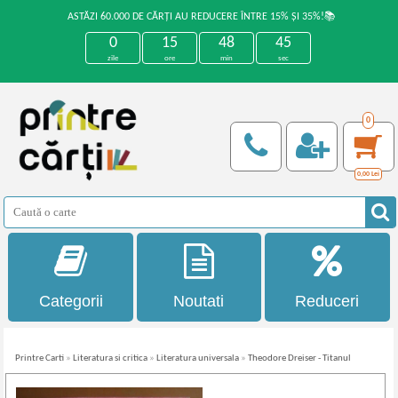
ASTĂZI 60.000 DE CĂRȚI AU REDUCERE ÎNTRE 15% ȘI 35%!📚
0
15
48
44
zile
ore
min
sec
0
0,00
Lei
Categorii
Noutati
Reduceri
Printre Carti
»
Literatura si critica
»
Literatura universala
»
Theodore Dreiser - Titanul