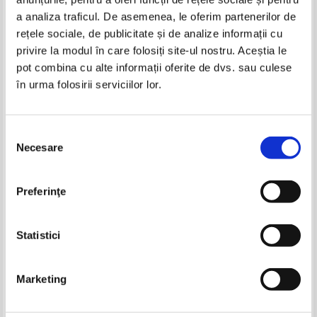
Produse din aceeasi categorie
a analiza traficul. De asemenea, le oferim partenerilor de
rețele sociale, de publicitate și de analize informații cu
-25%
privire la modul în care folosiți site-ul nostru. Aceștia le
pot combina cu alte informații oferite de dvs. sau culese
în urma folosirii serviciilor lor.
Theodore Dreiser - Titanul
Theodore Dreiser - Titanul
Selecția
Necesare
consimțământului
Marcel Proust - Captiva (2
Mereu in grija Lui
Preferinţe
volume)
Pret:
8,00
Lei
Pret:
15,00Lei
11,25
Lei
Adaugă în coș
Adaugă în coș
Statistici
-25%
-25%
Marketing