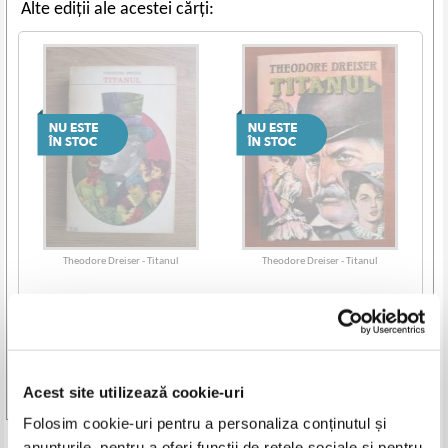
Alte ediții ale acestei cărți:
Theodore Dreiser - Titanul
Theodore Dreiser - Titanul
Acest site utilizează cookie-uri
Vezi toate edițiile »
Folosim cookie-uri pentru a personaliza conținutul și
anunțurile, pentru a oferi funcții de rețele sociale și pentru