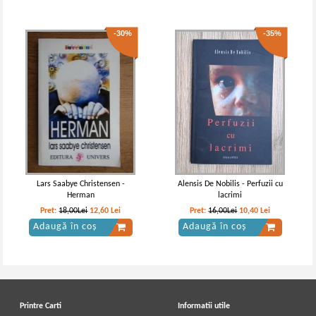
-30%
-35%
Lars Saabye Christensen -
Alensis De Nobilis - Perfuzii cu
Herman
lacrimi
Pret:
18,00Lei
12,60
Lei
Pret:
16,00Lei
10,40
Lei
Adaugă în coș
Adaugă în coș
Printre Carti
Informatii utile