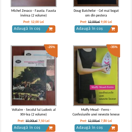
Michel Zevaco - Fausta. Fausta
Doug Batchelor - Cel mai bogat
invinsa (2 volume)
om din pestera
Pret:
12,00
Lei
Pret:
12,00Lei
9,00
Lei
Adaugă în coș
Adaugă în coș
-25%
-35%
Voltaire - Secolul lui Ludovic al
Muffy Mead - Ferro -
XIV-lea (2 volume)
Confesiunile unei neveste lenese
Pret:
10,00Lei
7,50
Lei
Pret:
12,00Lei
7,80
Lei
Adaugă în coș
Adaugă în coș