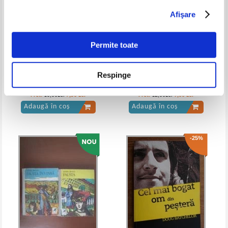
Afişare
Permite toate
Respinge
Jacqueline Monsigny - Frumoasa
Rosa Montero - Povestea
din Louisiana
Regelui Straveziu
Pret:
10,00Lei
7,50
Lei
Pret:
12,00Lei
9,00
Lei
Adaugă în coș
Adaugă în coș
-25%