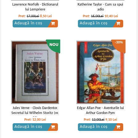
Lawrence Norfolk - Dictionarul
Katherine Taylor - Cum sa spui
lui Lempriere
adio
Pret:
17,00Lei
8,50
Lei
Pret:
16,00Lei
10,40
Lei
Adaugă în coș
Adaugă în coș
-30%
Jules Verne - Clovis Dardentor.
Edgar Allan Poe - Aventurile lui
Secretul lui Wilhelm Storitz (nr.
Arthur Gordon Pym
32)
Pret:
12,00
Lei
Pret:
13,00Lei
9,10
Lei
Adaugă în coș
Adaugă în coș