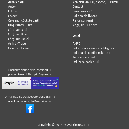
Arhivă carți
Achizitii viniluri, casete, CD/DVD
Autori
Contact
Edituri
Cum cumpar?
Colecții
Politica de livrare
Cele mai căutate cărți
Retur comenzi
Blog Printre Carti
Angajari - Cariere
Cărţi sub 5 lei
Cărţi sub 8 lei
Legal
Cărţi sub 10 lei
Artiști/Trupe
ANPC
Case de discuri
Soluționarea online a litigiilor
Politica de confidentialitate
Termeni si conditii
Utilizare cookie-uri
Poţi plăti online prin intermediul
procesatorului Netopia Payments
Urmăreşte-ne pe facebook pentru a fi la
curent cu promoţiile PrintreCarti.ro
Copyright © 2014-2026
PrintreCarti.ro