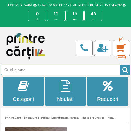
LECTURI DE VARĂ 📚 ASTĂZI 60.000 DE CĂRȚI AU REDUCERE ÎNTRE 15% ȘI 60%!📚
0
12
15
46
zile
ore
min
sec
0
0,00
Lei
Categorii
Noutati
Reduceri
Printre Carti
»
Literatura si critica
»
Literatura universala
»
Theodore Dreiser - Titanul