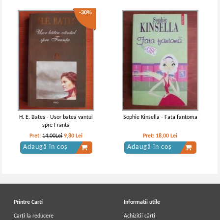
-30%
H. E. Bates - Usor batea vantul
Sophie Kinsella - Fata fantoma
spre Franta
Pret:
14,00Lei
9,80
Lei
Pret:
18,00
Lei
Adaugă în coș
Adaugă în coș
Printre Carti
Informatii utile
Carți la reducere
Achizitii cărți