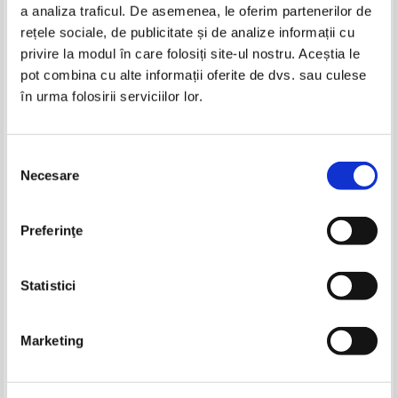
a analiza traficul. De asemenea, le oferim partenerilor de
-20%
-40%
rețele sociale, de publicitate și de analize informații cu
privire la modul în care folosiți site-ul nostru. Aceștia le
pot combina cu alte informații oferite de dvs. sau culese
în urma folosirii serviciilor lor.
Theodore Dreiser - Titanul
Theodore Dreiser - Titanul
Selecția
Necesare
consimțământului
Graham Greene - Miezul
Colectia de Romane Reader's
lucrurilor
Digest (John Grisham, Nicholas
Preferinţe
Sparks, etc.)
Pret:
10,00Lei
8,00
Lei
Pret:
14,00Lei
8,40
Lei
Adaugă în coș
Adaugă în coș
Statistici
-35%
-40%
Marketing