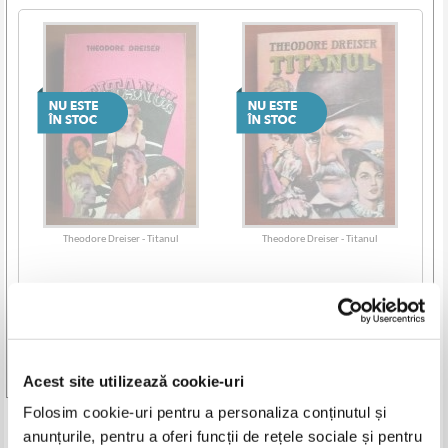
Theodore Dreiser - Titanul
Theodore Dreiser - Titanul
Vezi toate edițiile »
Acest site utilizează cookie-uri
Folosim cookie-uri pentru a personaliza conținutul și
Produse din aceeasi categorie
anunțurile, pentru a oferi funcții de rețele sociale și pentru