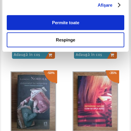
Afişare
Permite toate
Mark Twain - Aventurile lui
William Shakespeare - Romeo si
Respinge
Huckleberry Finn
Julieta
Pret:
20,00Lei
13,00
Lei
Pret:
12,00Lei
7,20
Lei
Adaugă în coș
Adaugă în coș
-50%
-35%