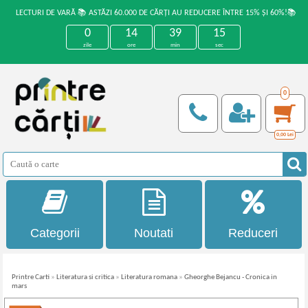
LECTURI DE VARĂ 📚 ASTĂZI 60.000 DE CĂRȚI AU REDUCERE ÎNTRE 15% ȘI 60%!📚
0
14
39
15
zile
ore
min
sec
0
0,00
Lei
Categorii
Noutati
Reduceri
Printre Carti
»
Literatura si critica
»
Literatura romana
»
Gheorghe Bejancu - Cronica in
mars