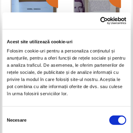
Acest site utilizează cookie-uri
Folosim cookie-uri pentru a personaliza conținutul și
anunțurile, pentru a oferi funcții de rețele sociale și pentru
Viorel Dinescu - Etape (cu
Anatol Ciocanu. Poezii (cu
a analiza traficul. De asemenea, le oferim partenerilor de
autograful autorului)
autograful autorului)
rețele sociale, de publicitate și de analize informații cu
Pret:
10,00Lei
5,00
Lei
Pret:
10,00Lei
4,00
Lei
Adaugă în coș
Adaugă în coș
privire la modul în care folosiți site-ul nostru. Aceștia le
pot combina cu alte informații oferite de dvs. sau culese
în urma folosirii serviciilor lor.
-60%
-50%
Selecția
Necesare
consimțământului