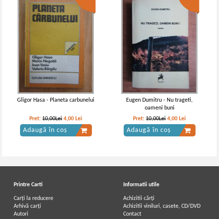
Gligor Hasa - Planeta carbunelui
Eugen Dumitru - Nu trageti,
oameni buni
Pret:
10,00Lei
4,00
Lei
Pret:
10,00Lei
4,00
Lei
Adaugă în coș
Adaugă în coș
Printre Carti
Informatii utile
Carți la reducere
Achizitii cărți
Arhivă carți
Achizitii viniluri, casete, CD/DVD
Autori
Contact