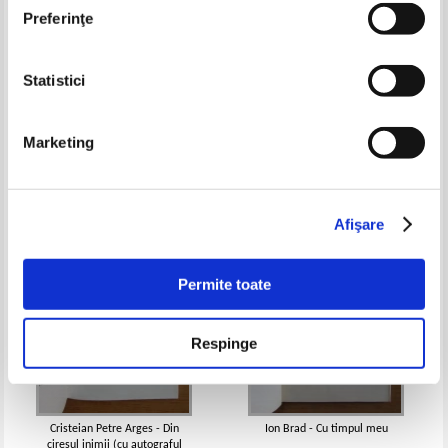
Preferinţe
Statistici
Vasile Zamfir - Unghiuri
Mariana Filimon - Scriere de
miscatoare
mana (cu autograful autoarei)
Pret:
10,00Lei
4,00
Lei
Pret:
10,00Lei
5,00
Lei
Marketing
Adaugă în coș
Adaugă în coș
-60%
-60%
Afişare
Permite toate
Respinge
Cristeian Petre Arges - Din
Ion Brad - Cu timpul meu
ciresul inimii (cu autograful