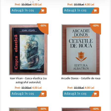
autorului)
Pret:
10,00Lei
4,00
Lei
Pret:
10,00Lei
4,00
Lei
Adaugă în coș
Adaugă în coș
-60%
-60%
Ioan Visan - Cusca elastica (cu
Arcadie Donos - Cetatile de roua
autograful autorului)
Pret:
10,00Lei
4,00
Lei
Pret:
10,00Lei
4,00
Lei
Adaugă în coș
Adaugă în coș
-60%
-60%