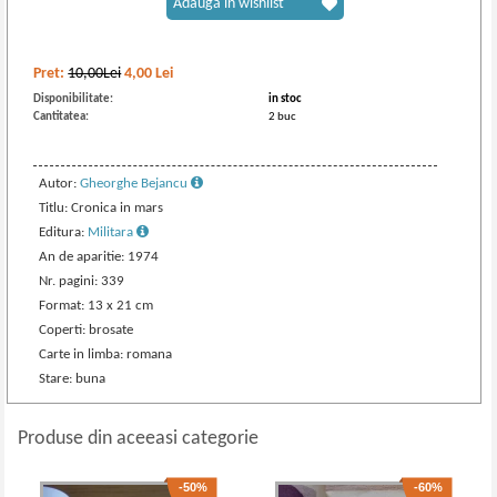
Adaugă în wishlist
Pret:
10,00Lei
4,00
Lei
Disponibilitate:
in stoc
Cantitatea:
2 buc
Autor:
Gheorghe Bejancu
Titlu: Cronica in mars
Editura:
Militara
An de aparitie: 1974
Nr. pagini: 339
Format: 13 x 21 cm
Coperti: brosate
Carte in limba: romana
Stare: buna
Produse din aceeasi categorie
-50%
-60%