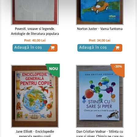
Povesti, snoave si legende.
Norton Juster - Vama fantoma
Antologie de literatura populara
Pret:
40,00
Lei
Pret:
34,00
Lei
Adaugă în coș
Adaugă în coș
-30%
Jane Elliott - Enciclopedie
Dan Cristian Vodnar - Stiinta cu
generala pentru copii
sare si piper. Chimia pe care nu