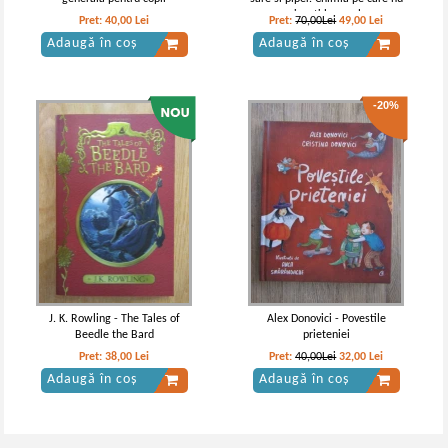
o inveti la scoala
Pret:
40,00
Lei
Pret:
70,00Lei
49,00
Lei
Adaugă în coș
Adaugă în coș
-20%
J. K. Rowling - The Tales of
Alex Donovici - Povestile
Beedle the Bard
prieteniei
Pret:
38,00
Lei
Pret:
40,00Lei
32,00
Lei
Adaugă în coș
Adaugă în coș