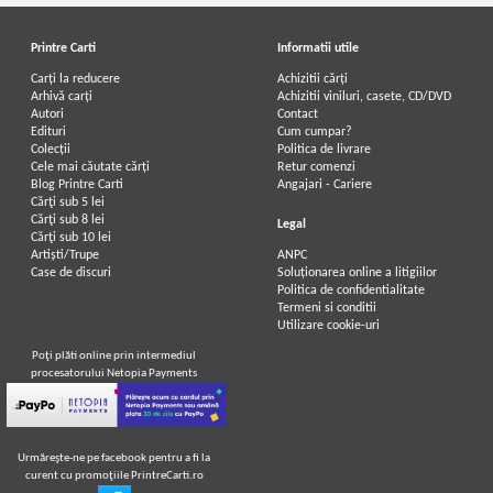
Printre Carti
Informatii utile
Carți la reducere
Achizitii cărți
Arhivă carți
Achizitii viniluri, casete, CD/DVD
Autori
Contact
Edituri
Cum cumpar?
Colecții
Politica de livrare
Cele mai căutate cărți
Retur comenzi
Blog Printre Carti
Angajari - Cariere
Cărţi sub 5 lei
Cărţi sub 8 lei
Legal
Cărţi sub 10 lei
Artiști/Trupe
ANPC
Case de discuri
Soluționarea online a litigiilor
Politica de confidentialitate
Termeni si conditii
Utilizare cookie-uri
Poţi plăti online prin intermediul
procesatorului Netopia Payments
Urmăreşte-ne pe facebook pentru a fi la
curent cu promoţiile PrintreCarti.ro