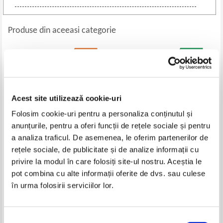
Produse din aceeasi categorie
-30%
Acest site utilizează cookie-uri
Folosim cookie-uri pentru a personaliza conținutul și
anunțurile, pentru a oferi funcții de rețele sociale și pentru
a analiza traficul. De asemenea, le oferim partenerilor de
rețele sociale, de publicitate și de analize informații cu
Anne McKie - 50 Bedtime
Dav Pilkey - Aventurile
privire la modul în care folosiți site-ul nostru. Aceștia le
Stories
capitanului Chilot (editia color)
pot combina cu alte informații oferite de dvs. sau culese
Pret:
45,00Lei
31,50
Lei
Pret:
37,00
Lei
în urma folosirii serviciilor lor.
Adaugă în coș
Adaugă în coș
Selecția
-30%