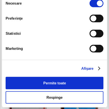
Necesare
consimțământului
Preferinţe
Statistici
Marketing
Basme si povesti romanesti
Alexandru Mitru - Legendele
Olimpului. Zeii
Pret:
48,00Lei
33,60
Lei
Pret:
32,00
Lei
Adaugă în coș
Adaugă în coș
Afişare
Permite toate
Respinge