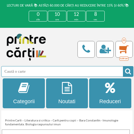
LECTURI DE VARĂ 📚 ASTĂZI 60.000 DE CĂRȚI AU REDUCERE ÎNTRE 15% ȘI 60%!📚
0
10
12
8
zile
ore
min
sec
0
0,00
Lei
Categorii
Noutati
Reduceri
Printre Carti
»
Literatura si critica
»
Carti pentru copii
»
Bara Constantin - Imunologie
fundamentala. Biologia raspunsului imun