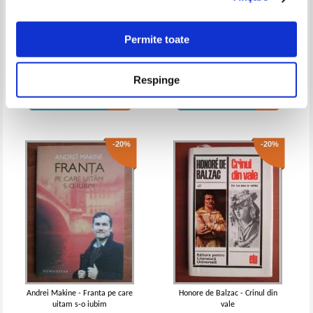
Permite toate
Pierre Lemaitre - Rosy and John
Vassilis Papadopoulos - Olya.
Doua ierni si o primavara
Respinge
Pret:
17,00Lei
13,60
Lei
Pret:
16,00Lei
12,80
Lei
Adaugă în coș
Adaugă în coș
-20%
-20%
Andrei Makine - Franta pe care
Honore de Balzac - Crinul din
uitam s-o iubim
vale