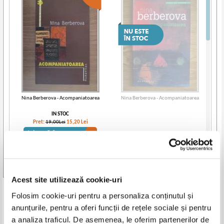
Nina Berberova - Acompaniatoarea
Nina Berberova - Acompaniatoarea
IN STOC
Pret:
19,00Lei
15,20
Lei
Adaugă în coș
Vezi toate edițiile »
Acest site utilizează cookie-uri
Produse din aceeasi categorie
Folosim cookie-uri pentru a personaliza conținutul și
anunțurile, pentru a oferi funcții de rețele sociale și pentru
-20%
-35%
a analiza traficul. De asemenea, le oferim partenerilor de