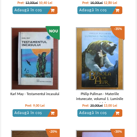
Pret:
13,00Lei
10,40
Lei
Pret:
16,00Lei
12,80
Lei
Adaugă în coș
Adaugă în coș
-35%
Karl May - Testamentul incasului
Philip Pullman - Materiile
intunecate, volumul 1. Luminile
nordului
Pret:
9,00
Lei
Pret:
20,00Lei
13,00
Lei
Adaugă în coș
Adaugă în coș
-20%
-30%