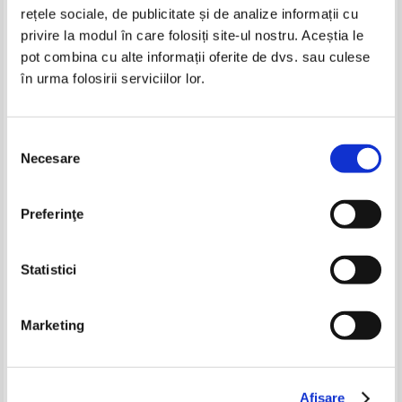
rețele sociale, de publicitate și de analize informații cu
privire la modul în care folosiți site-ul nostru. Aceștia le
pot combina cu alte informații oferite de dvs. sau culese
în urma folosirii serviciilor lor.
Nina Berberova - Acompaniatoarea
Nina Berberova - Acompaniatoarea.
Boala neagra. Trestia revoltata
Selecția
Necesare
consimțământului
Katherine Paterson - Podul catre
Viorica Petroff Cuciurean - Vise,
Terabithia
arta si impliniri. Sogni, arte e
succesi (editie bilingva)
Pret:
19,00Lei
15,20
Lei
Pret:
17,00Lei
11,05
Lei
Preferinţe
Adaugă în coș
Adaugă în coș
Statistici
-20%
-20%
Marketing
Nina Berberova - Acompaniatoarea
Nina Berberova - Acompaniatoarea
Afişare