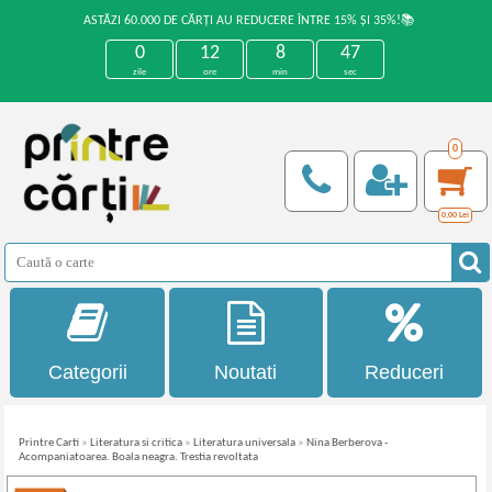
ASTĂZI 60.000 DE CĂRȚI AU REDUCERE ÎNTRE 15% ȘI 35%!📚
0
12
8
47
zile
ore
min
sec
0
0,00
Lei
Categorii
Noutati
Reduceri
Printre Carti
»
Literatura si critica
»
Literatura universala
»
Nina Berberova -
Acompaniatoarea. Boala neagra. Trestia revoltata