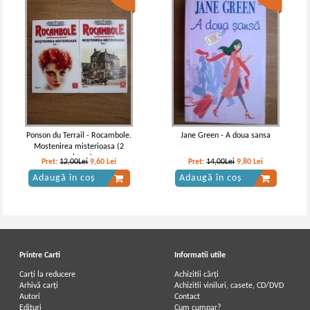
Ponson du Terrail - Rocambole.
Jane Green - A doua sansa
Mostenirea misterioasa (2
volume)
Pret:
12,00Lei
9,60
Lei
Pret:
14,00Lei
9,80
Lei
Adaugă în coș
Adaugă în coș
Printre Carti
Informatii utile
Carți la reducere
Achizitii cărți
Arhivă carți
Achizitii viniluri, casete, CD/DVD
Autori
Contact
Edituri
Cum cumpar?