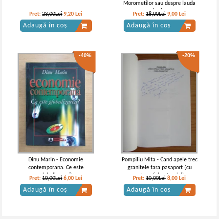
Morometilor sau despre lauda
de sine
Pret:
23,00Lei
9,20
Lei
Pret:
18,00Lei
9,00
Lei
Adaugă în coș
Adaugă în coș
-40%
-20%
Dinu Marin - Economie
Pompiliu Mita - Cand apele trec
contemporana. Ce este
granitele fara pasaport (cu
globalizarea?
autograful autorului)
Pret:
10,00Lei
6,00
Lei
Pret:
10,00Lei
8,00
Lei
Adaugă în coș
Adaugă în coș