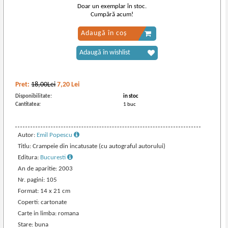
Doar un exemplar în stoc.
Cumpără acum!
Adaugă în coș
Adaugă în wishlist
Pret:
18,00Lei
7,20
Lei
Disponibilitate:
in stoc
Cantitatea:
1 buc
Autor:
Emil Popescu
Titlu: Crampeie din incatusate (cu autograful autorului)
Editura:
Bucuresti
An de aparitie: 2003
Nr. pagini: 105
Format: 14 x 21 cm
Coperti: cartonate
Carte in limba: romana
Stare: buna