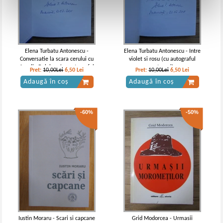
Elena Turbatu Antonescu -
Elena Turbatu Antonescu - Intre
Conversatie la scara cerului cu
violet si rosu (cu autograful
Aurelia Balaban (cu autograful
autoarei)
Pret:
10,00Lei
6,50
Lei
Pret:
10,00Lei
6,50
Lei
autoarei)
Adaugă în coș
Adaugă în coș
-60%
-50%
Iustin Moraru - Scari si capcane
Grid Modorcea - Urmasii