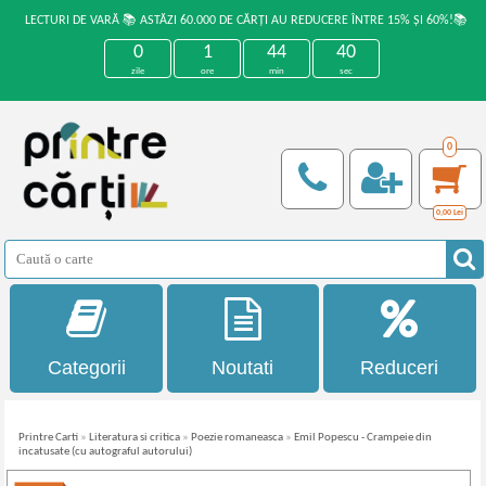
LECTURI DE VARĂ 📚 ASTĂZI 60.000 DE CĂRȚI AU REDUCERE ÎNTRE 15% ȘI 60%!📚
0
1
44
40
zile
ore
min
sec
0
0,00
Lei
Categorii
Noutati
Reduceri
Printre Carti
»
Literatura si critica
»
Poezie romaneasca
»
Emil Popescu - Crampeie din
incatusate (cu autograful autorului)