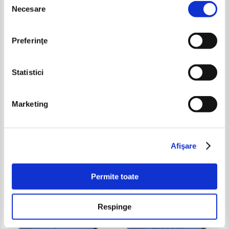
-40%
-40%
Necesare
consimțământului
Preferinţe
Statistici
Marketing
Lia - Maria Andreita - A doua
Dinu Marin - Criza reformei. Eu
Romanie (editie bilingva, cu
sunt roman?
autograful autoarei)
Pret:
10,00Lei
6,00
Lei
Pret:
10,00Lei
6,00
Lei
Adaugă în coș
Adaugă în coș
Afişare
-35%
-35%
Permite toate
Respinge