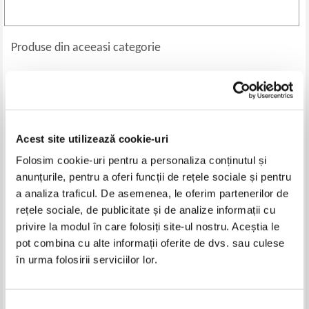
Produse din aceeasi categorie
-60%
-30%
Acest site utilizează cookie-uri
Folosim cookie-uri pentru a personaliza conținutul și
anunțurile, pentru a oferi funcții de rețele sociale și pentru
a analiza traficul. De asemenea, le oferim partenerilor de
rețele sociale, de publicitate și de analize informații cu
privire la modul în care folosiți site-ul nostru. Aceștia le
Nicolae Damian - Pribegi, noi
Ioan Meitoiu - O mie de canturi
visam
(cu autograful autorului)
pot combina cu alte informații oferite de dvs. sau culese
Pret:
18,00Lei
7,20
Lei
Pret:
10,00Lei
7,00
Lei
în urma folosirii serviciilor lor.
Adaugă în coș
Adaugă în coș
Selecția