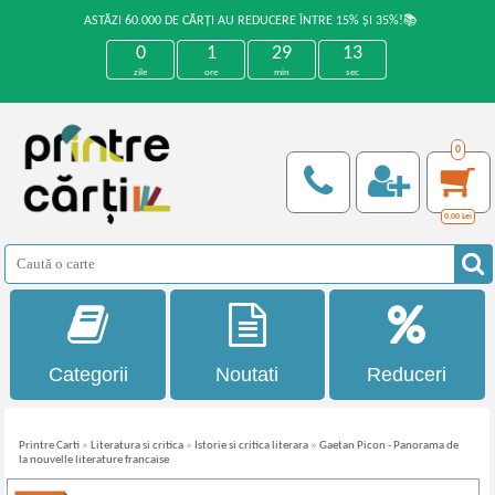
ASTĂZI 60.000 DE CĂRȚI AU REDUCERE ÎNTRE 15% ȘI 35%!📚
0
1
29
13
zile
ore
min
sec
0
0,00
Lei
Categorii
Noutati
Reduceri
Printre Carti
»
Literatura si critica
»
Istorie si critica literara
»
Gaetan Picon - Panorama de
la nouvelle literature francaise