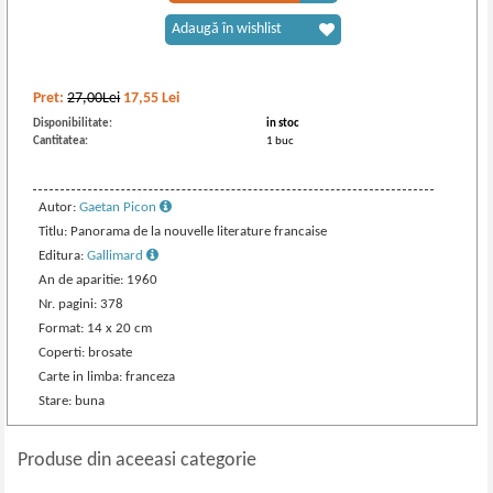
Adaugă în wishlist
Pret:
27,00Lei
17,55
Lei
Disponibilitate:
in stoc
Cantitatea:
1 buc
Autor:
Gaetan Picon
Titlu: Panorama de la nouvelle literature francaise
Editura:
Gallimard
An de aparitie: 1960
Nr. pagini: 378
Format: 14 x 20 cm
Coperti: brosate
Carte in limba: franceza
Stare: buna
Produse din aceeasi categorie