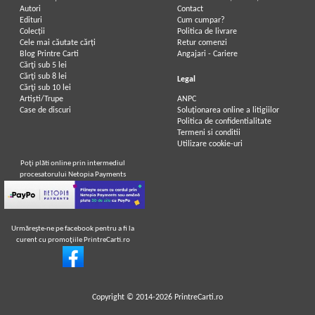
Autori
Contact
Edituri
Cum cumpar?
Colecții
Politica de livrare
Cele mai căutate cărți
Retur comenzi
Blog Printre Carti
Angajari - Cariere
Cărţi sub 5 lei
Cărţi sub 8 lei
Legal
Cărţi sub 10 lei
Artiști/Trupe
ANPC
Case de discuri
Soluționarea online a litigiilor
Politica de confidentialitate
Termeni si conditii
Utilizare cookie-uri
Poţi plăti online prin intermediul
procesatorului Netopia Payments
Urmăreşte-ne pe facebook pentru a fi la
curent cu promoţiile PrintreCarti.ro
Copyright © 2014-2026
PrintreCarti.ro