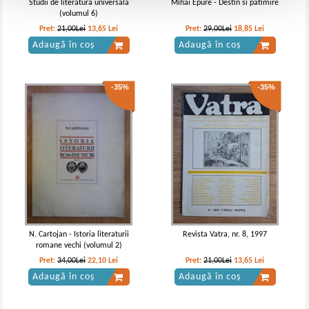
Studii de literatura universala
Mihai Epure - Destin si patimire
(volumul 6)
Pret:
21,00Lei
13,65
Lei
Pret:
29,00Lei
18,85
Lei
Adaugă în coș
Adaugă în coș
-35%
-35%
N. Cartojan - Istoria literaturii
Revista Vatra, nr. 8, 1997
romane vechi (volumul 2)
Pret:
34,00Lei
22,10
Lei
Pret:
21,00Lei
13,65
Lei
Adaugă în coș
Adaugă în coș