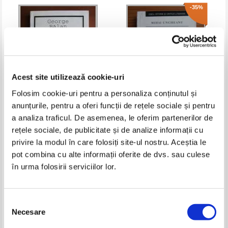
-35%
Acest site utilizează cookie-uri
Folosim cookie-uri pentru a personaliza conținutul și
anunțurile, pentru a oferi funcții de rețele sociale și pentru
George Balan - In dialog cu Emil
Mihai Ungheanu - Marin Preda,
a analiza traficul. De asemenea, le oferim partenerilor de
Cioran (eseuri/critica)
vocatie si aspiratie
rețele sociale, de publicitate și de analize informații cu
Pret:
22,00
Lei
Pret:
26,00Lei
16,90
Lei
privire la modul în care folosiți site-ul nostru. Aceștia le
Adaugă în coș
Adaugă în coș
pot combina cu alte informații oferite de dvs. sau culese
în urma folosirii serviciilor lor.
-35%
-35%
Selecția
Necesare
consimțământului