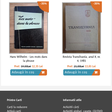
-35%
-35%
Hans Wilhelm - Les mots dans
Revista Transilvania, anul X, nr.
la phrase
4, 1981
Pret:
19,00Lei
12,35
Lei
Pret:
21,00Lei
13,65
Lei
Adaugă în coș
Adaugă în coș
Printre Carti
Informatii utile
Carți la reducere
Achizitii cărți
Arhivă carți
Achizitii viniluri, casete, CD/DVD