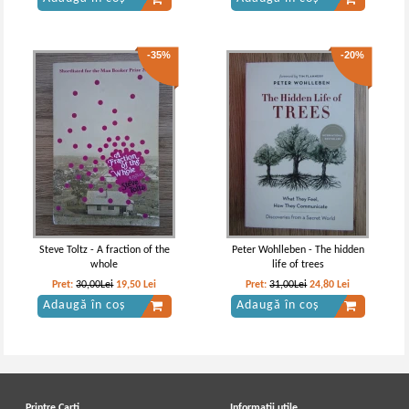
-35%
-20%
Steve Toltz - A fraction of the
Peter Wohlleben - The hidden
whole
life of trees
Pret:
30,00Lei
19,50
Lei
Pret:
31,00Lei
24,80
Lei
Adaugă în coș
Adaugă în coș
Printre Carti
Informatii utile