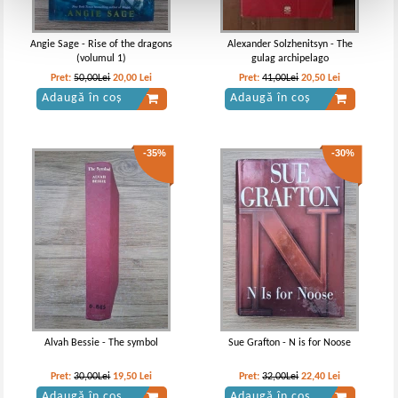
Angie Sage - Rise of the dragons
Alexander Solzhenitsyn - The
(volumul 1)
gulag archipelago
Pret:
50,00Lei
20,00
Lei
Pret:
41,00Lei
20,50
Lei
Adaugă în coș
Adaugă în coș
-35%
-30%
Alvah Bessie - The symbol
Sue Grafton - N is for Noose
Pret:
30,00Lei
19,50
Lei
Pret:
32,00Lei
22,40
Lei
Adaugă în coș
Adaugă în coș