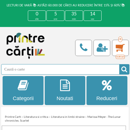
LECTURI DE VARĂ 📚 ASTĂZI 60.000 DE CĂRȚI AU REDUCERE ÎNTRE 15% ȘI 60%!📚
0
5
35
14
zile
ore
min
sec
0
0,00
Lei
Categorii
Noutati
Reduceri
Printre Carti
»
Literatura si critica
»
Literatura in limbi straine
»
Marissa Meyer - The Lunar
chronicles. Scarlet