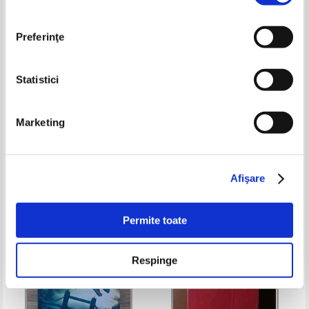
Preferinţe
Statistici
Nelson DeMille - Wild fire
Pierre Lamy - Freres humains
Marketing
qui apres nous vivez
Pret:
23,00Lei
18,40
Lei
Pret:
50,00Lei
30,00
Lei
Adaugă în coș
Adaugă în coș
Afişare
-60%
-50%
Permite toate
Respinge