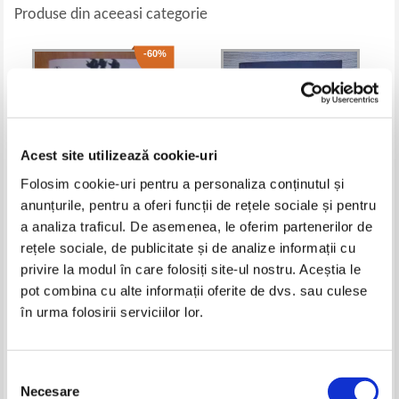
Produse din aceeasi categorie
-60%
Acest site utilizează cookie-uri
Folosim cookie-uri pentru a personaliza conținutul și
anunțurile, pentru a oferi funcții de rețele sociale și pentru
a analiza traficul. De asemenea, le oferim partenerilor de
Karen M. Mcmanus - One of Us
Lee Child - Past tense
rețele sociale, de publicitate și de analize informații cu
is Next
privire la modul în care folosiți site-ul nostru. Aceștia le
Pret:
61,00Lei
24,40
Lei
Pret:
35,00
Lei
pot combina cu alte informații oferite de dvs. sau culese
Adaugă în coș
Adaugă în coș
în urma folosirii serviciilor lor.
-20%
-40%
Selecția
Necesare
consimțământului