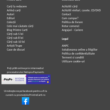
Carți la reducere
Achizitii cărți
Arhivă carți
Achizitii viniluri, casete, CD/DVD
Autori
Contact
Edituri
Cum cumpar?
Colecții
Politica de livrare
Cele mai căutate cărți
Retur comenzi
Blog Printre Carti
Angajari - Cariere
Cărţi sub 5 lei
Cărţi sub 8 lei
Legal
Cărţi sub 10 lei
Artiști/Trupe
ANPC
Case de discuri
Soluționarea online a litigiilor
Politica de confidentialitate
Termeni si conditii
Utilizare cookie-uri
Poţi plăti online prin intermediul
procesatorului Netopia Payments
Urmăreşte-ne pe facebook pentru a fi la
curent cu promoţiile PrintreCarti.ro