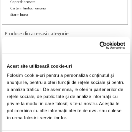
Coperti: brosate
Carte in limba: romana
Stare: buna
Produse din aceeasi categorie
-35%
-35%
Acest site utilizează cookie-uri
Folosim cookie-uri pentru a personaliza conținutul și
anunțurile, pentru a oferi funcții de rețele sociale și pentru
a analiza traficul. De asemenea, le oferim partenerilor de
rețele sociale, de publicitate și de analize informații cu
privire la modul în care folosiți site-ul nostru. Aceștia le
Marcel Petrisor - Vitralii (cu
Liviu Ioan Stoiciu - Inima de raze
pot combina cu alte informații oferite de dvs. sau culese
autograful autorului)
(cu autograful autorului)
în urma folosirii serviciilor lor.
Pret:
44,00Lei
28,60
Lei
Pret:
43,00Lei
27,95
Lei
Adaugă în coș
Adaugă în coș