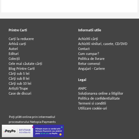
Printre Carti
Informatii utile
Carți la reducere
Achizitii cărți
Arhivă carți
Achizitii viniluri, casete, CD/DVD
Autori
Contact
Edituri
Cum cumpar?
Colecții
Politica de livrare
Cele mai căutate cărți
Retur comenzi
Blog Printre Carti
Angajari - Cariere
Cărţi sub 5 lei
Cărţi sub 8 lei
Legal
Cărţi sub 10 lei
Artiști/Trupe
ANPC
Case de discuri
Soluționarea online a litigiilor
Politica de confidentialitate
Termeni si conditii
Utilizare cookie-uri
Poţi plăti online prin intermediul
procesatorului Netopia Payments