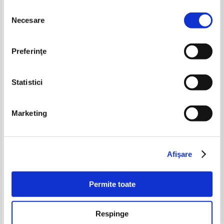
Selecția
Necesare
consimțământului
-35%
-35%
Preferinţe
Statistici
Marketing
Liviu Suhar - Pledorie pentru
Ina Otilia Ghiulea - Cu chitara si
obiectul metafora (cu autograful
paharul... (cu autograful
autorului)
autoarei)
Pret:
50,00Lei
32,50
Lei
Pret:
45,00Lei
29,25
Lei
Afişare
Adaugă în coș
Adaugă în coș
Permite toate
-35%
-35%
Respinge