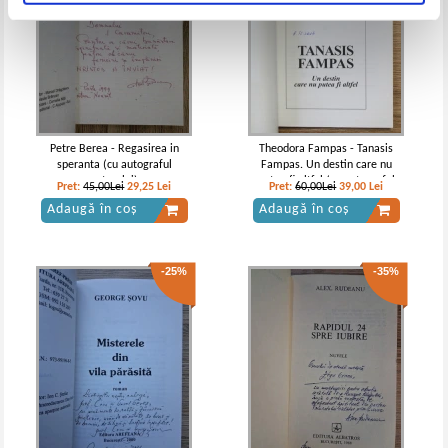
Petre Berea - Regasirea in
Theodora Fampas - Tanasis
speranta (cu autograful
Fampas. Un destin care nu
autorului)
putea fi altfel (cu autograful
Pret:
45,00Lei
29,25
Lei
Pret:
60,00Lei
39,00
Lei
autoarei)
Adaugă în coș
Adaugă în coș
-25%
-35%