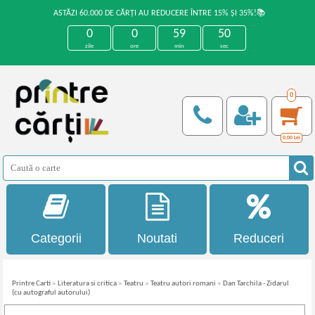
ASTĂZI 60.000 DE CĂRȚI AU REDUCERE ÎNTRE 15% ȘI 35%!📚
0
0
59
49
zile
ore
min
sec
0
0,00
Lei
Categorii
Noutati
Reduceri
Printre Carti
»
Literatura si critica
»
Teatru
»
Teatru autori romani
»
Dan Tarchila - Zidarul
(cu autograful autorului)