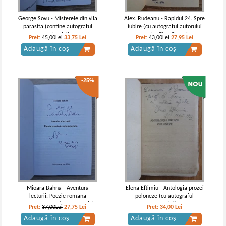
George Sovu - Misterele din vila
Alex. Rudeanu - Rapidul 24. Spre
parasita (contine autograful
iubire (cu autograful autorului
autorului)
pentru Zigu Ornea)
Pret:
45,00Lei
33,75
Lei
Pret:
43,00Lei
27,95
Lei
Adaugă în coș
Adaugă în coș
-25%
Mioara Bahna - Aventura
Elena Eftimiu - Antologia prozei
lecturii. Poezie romana
poloneze (cu autograful
contemporana (cu autograful
autorului)
Pret:
37,00Lei
27,75
Lei
Pret:
34,00
Lei
autorului)
Adaugă în coș
Adaugă în coș