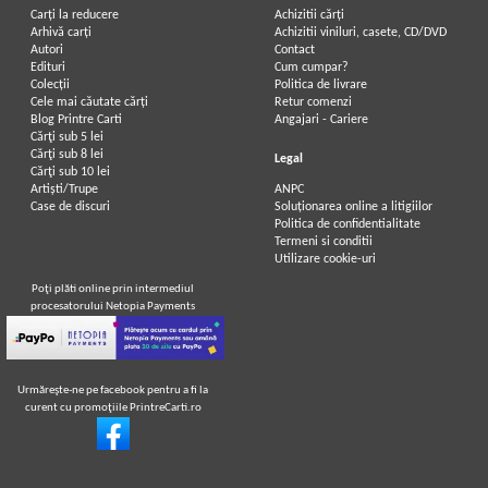
Carți la reducere
Achizitii cărți
Arhivă carți
Achizitii viniluri, casete, CD/DVD
Autori
Contact
Edituri
Cum cumpar?
Colecții
Politica de livrare
Cele mai căutate cărți
Retur comenzi
Blog Printre Carti
Angajari - Cariere
Cărţi sub 5 lei
Cărţi sub 8 lei
Legal
Cărţi sub 10 lei
Artiști/Trupe
ANPC
Case de discuri
Soluționarea online a litigiilor
Politica de confidentialitate
Termeni si conditii
Utilizare cookie-uri
Poţi plăti online prin intermediul
procesatorului Netopia Payments
Urmăreşte-ne pe facebook pentru a fi la
curent cu promoţiile PrintreCarti.ro