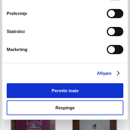
Preferinţe
Statistici
Panait Istrati - Spovedanie
Tudor Arghezi - Versuri (2
pentru invinsi
volume)
Marketing
Pret:
7,00
Lei
Pret:
12,00Lei
7,20
Lei
Adaugă în coș
Adaugă în coș
Afişare
-20%
-30%
Permite toate
Respinge