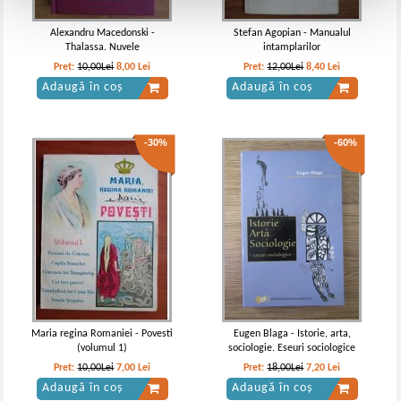
Alexandru Macedonski -
Stefan Agopian - Manualul
Thalassa. Nuvele
intamplarilor
Pret:
10,00Lei
8,00
Lei
Pret:
12,00Lei
8,40
Lei
Adaugă în coș
Adaugă în coș
-30%
-60%
Maria regina Romaniei - Povesti
Eugen Blaga - Istorie, arta,
(volumul 1)
sociologie. Eseuri sociologice
Pret:
10,00Lei
7,00
Lei
Pret:
18,00Lei
7,20
Lei
Adaugă în coș
Adaugă în coș