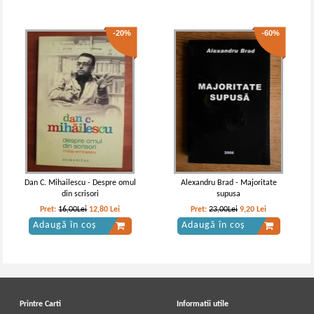
-20%
-60%
Dan C. Mihailescu - Despre omul
Alexandru Brad - Majoritate
din scrisori
supusa
Pret:
16,00Lei
12,80
Lei
Pret:
23,00Lei
9,20
Lei
Adaugă în coș
Adaugă în coș
Printre Carti
Informatii utile