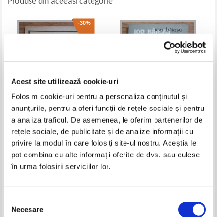
Produse din aceeasi categorie
-30%
Acest site utilizează cookie-uri
Folosim cookie-uri pentru a personaliza conținutul și
anunțurile, pentru a oferi funcții de rețele sociale și pentru
a analiza traficul. De asemenea, le oferim partenerilor de
Camelia Leonte - Doi galosi
Ion Baiesu - Dragoste bolnava
rețele sociale, de publicitate și de analize informații cu
privire la modul în care folosiți site-ul nostru. Aceștia le
Pret:
10,00Lei
7,00
Lei
Pret:
12,00
Lei
pot combina cu alte informații oferite de dvs. sau culese
Adaugă în coș
Adaugă în coș
în urma folosirii serviciilor lor.
-40%
Selecția
Necesare
consimțământului