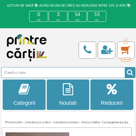
LECTURI DE VARĂ 📚 ASTĂZI 60.000 DE CĂRȚI AU REDUCERE ÎNTRE 15% ȘI 60%!📚
0
3
54
53
zile
ore
min
sec
0
0,00
Lei
Categorii
Noutati
Reduceri
Printre Carti
»
Literatura si critica
»
Literatura romana
»
Viniciu Gafita - Ca margelele pe ata