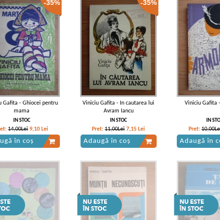
-35%
-35%
u Gafita - Ghiocei pentru
Viniciu Gafita - In cautarea lui
Viniciu Gafita
mama
Avram Iancu
IN STOC
IN STOC
IN ST
ret:
14,00Lei
9,10
Lei
Pret:
11,00Lei
7,15
Lei
Pret:
10,00Le
ugă în coș
Adaugă în coș
Adaugă în c