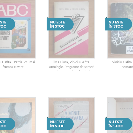
u Gafita - Patria, cel mai
Silvia Dima, Viniciu Gafita -
Viniciu Gafita
frumos cuvant
Antologie. Programe de serbari
pamant
pentru prescolari si scolari,
volumul 7. Lumea copiilor