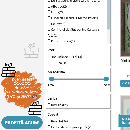
De Stat pentru Literatura si Arta(2)
Albatros(2)
Ceres(2)
Fundatia Culturala Marco Polo(1)
De Stat(1)
Comitetul de Stat pentru Cultura si
Arta(1)
Pentru Turism(1)
Ametist(1)
Pret
Facla(1)
mai mic de 10 Lei (3)
Sport-Turism(1)
Vinici
10 - 20 Lei (1)
An aparitie
P
Ada
1957
2007
Limba
Romana(28)
Coperti
Brosate(26)
Cartonate si supracoperta(2)