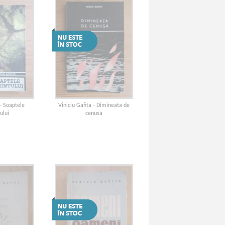
 - Soaptele
Viniciu Gafita - Dimineata de
ului
cenusa