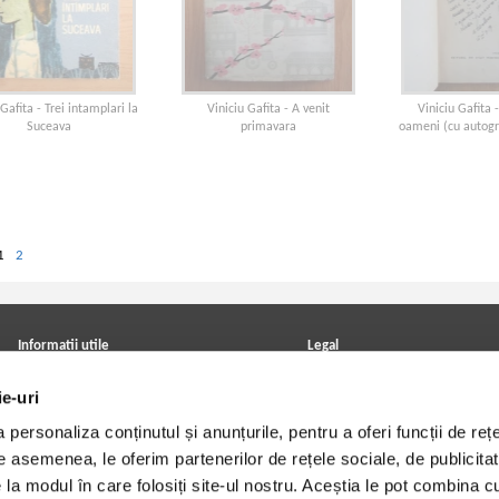
 Gafita - Trei intamplari la
Viniciu Gafita - A venit
Viniciu Gafita 
Suceava
primavara
oameni (cu autogra
1
2
Informatii utile
Legal
ANPC
Achizitii cărți
ie-uri
Achizitii viniluri, casete, CD/DVD
Soluționarea online a litigiilor
Contact
Politica de confidentialitate
personaliza conținutul și anunțurile, pentru a oferi funcții de rețe
Cum cumpar?
Termeni si conditii
Politica de livrare
Utilizare cookie-uri
De asemenea, le oferim partenerilor de rețele sociale, de publicitat
Retur comenzi
e la modul în care folosiți site-ul nostru. Aceștia le pot combina c
Angajari - Cariere