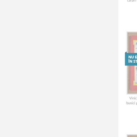
carari
Vinic
bunici 
pov