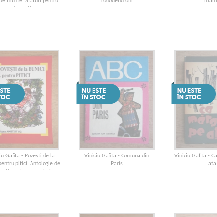
 de munte. Sfaturi pentru
rododendroni
mam
drumeti
iu Gafita - Povesti de la
Viniciu Gafita - Comuna din
Viniciu Gafita - C
pentru pitici. Antologie de
Paris
ata
esti pentru prescolari