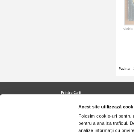
Viniciu
Pagina:
Printre Carti
Carți la reducere
Acest site utilizează cook
Arhivă carți
Autori
Folosim cookie-uri pentru a 
Edituri
Colecții
pentru a analiza traficul. 
Cele mai căutate cărți
analize informații cu privir
Blog Printre Carti