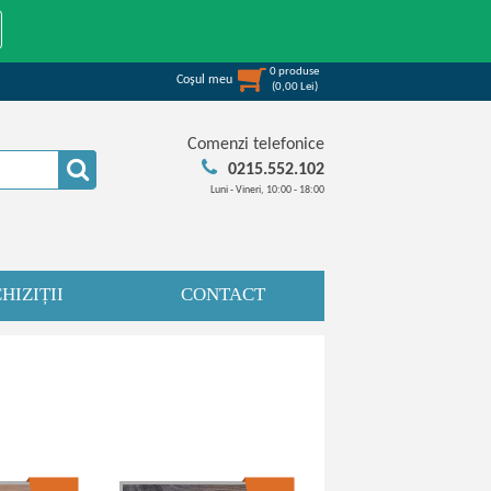
0
produse
Coşul meu
(
0,00
Lei
)
Comenzi telefonice
0215.552.102
Luni - Vineri, 10:00 - 18:00
HIZIȚII
CONTACT