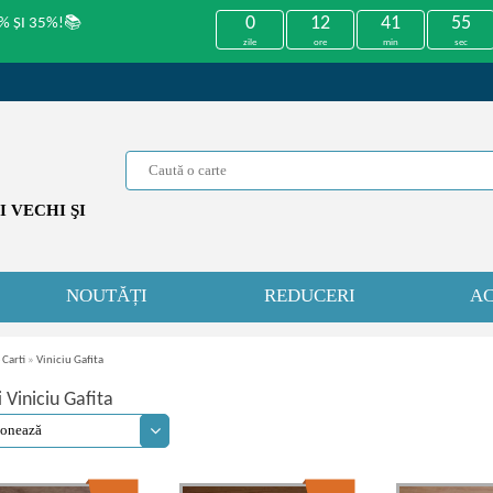
0
12
41
54
% ȘI 35%!📚
zile
ore
min
sec
 VECHI ŞI
NOUTĂȚI
REDUCERI
AC
 Carti
»
Viniciu Gafita
i Viniciu Gafita