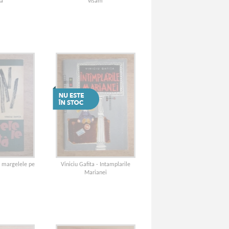
a
visam
a margelele pe
Viniciu Gafita - Intamplarile
Marianei