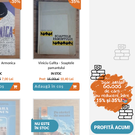
-30%
-35%
 - Armonica
Viniciu Gafita - Soaptele
pamantului
OC
IN STOC
i
7,00
Lei
Pret:
16,00Lei
10,40
Lei
oș
Adaugă în coș