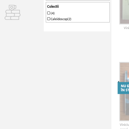
Colectii
(4)
Caleidoscop(2)
Vin
Vinici