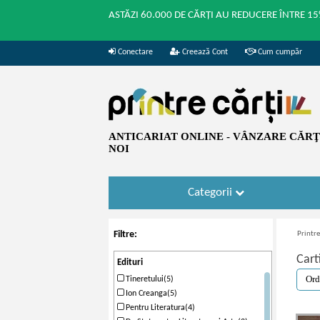
ASTĂZI 60.000 DE CĂRȚI AU REDUCERE ÎNTRE 15
Conectare
Creează Cont
Cum cumpăr
ANTICARIAT ONLINE - VÂNZARE CĂRŢI
NOI
Categorii
Filtre:
Printre
Cart
Edituri
Tineretului(5)
Ion Creanga(5)
Pentru Literatura(4)