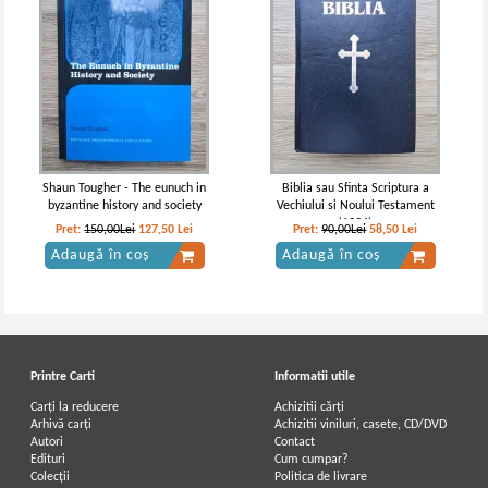
Shaun Tougher - The eunuch in
Biblia sau Sfinta Scriptura a
byzantine history and society
Vechiului si Noului Testament
(1994)
Pret:
150,00Lei
127,50
Lei
Pret:
90,00Lei
58,50
Lei
Adaugă în coș
Adaugă în coș
Printre Carti
Informatii utile
Carți la reducere
Achizitii cărți
Arhivă carți
Achizitii viniluri, casete, CD/DVD
Autori
Contact
Edituri
Cum cumpar?
Colecții
Politica de livrare