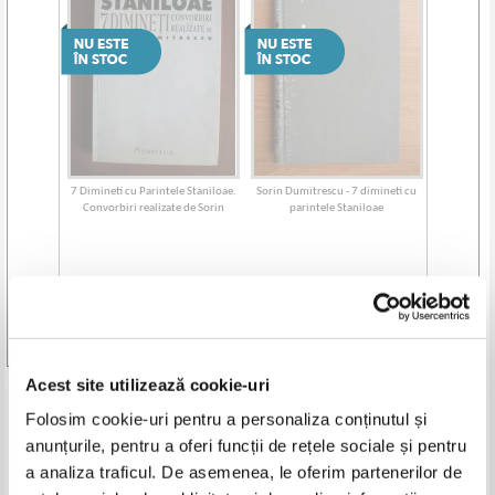
7 Dimineti cu Parintele Staniloae.
Sorin Dumitrescu - 7 dimineti cu
Convorbiri realizate de Sorin
parintele Staniloae
Dumitrescu
Vezi toate edițiile »
Acest site utilizează cookie-uri
Produse din aceeasi categorie
Folosim cookie-uri pentru a personaliza conținutul și
anunțurile, pentru a oferi funcții de rețele sociale și pentru
-20%
-40%
a analiza traficul. De asemenea, le oferim partenerilor de