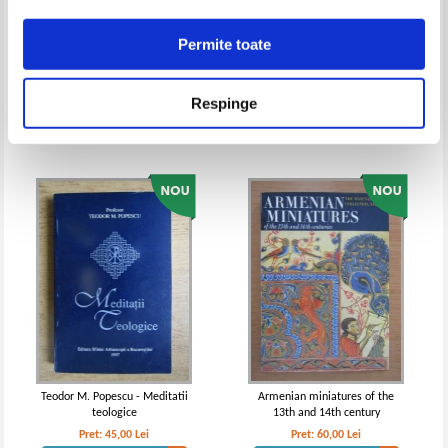
Permite toate
Laura Chilnicean - Copiii cu nevoi
Ioan Ianolide - Intoarcerea la
speciale si viata de familie.
Hristos
Blestem sau binecuvantare.
Pret:
180,00Lei
153,00
Lei
Pret:
50,00
Lei
Respinge
Cartea celor care nu stiu si vor
Adaugă în coș
Adaugă în coș
sa stie
Teodor M. Popescu - Meditatii
Armenian miniatures of the
teologice
13th and 14th century
Pret:
45,00
Lei
Pret:
60,00
Lei