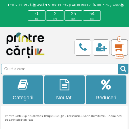
LECTURI DE VARĂ 📚 ASTĂZI 60.000 DE CĂRȚI AU REDUCERE ÎNTRE 15% ȘI 60%!📚
0
2
25
54
zile
ore
min
sec
0
0,00
Lei
Categorii
Noutati
Reduceri
Printre Carti
»
Spiritualitate si Religie
»
Religie
»
Crestinism
»
Sorin Dumitrescu - 7 dimineti
cu parintele Staniloae