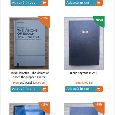
Adaugă în coș
Adaugă în coș
-15%
David Cielontko - The visions of
Biblia Sagrada (1993)
enoch the prophet. On the
function of the book of parables
Pret:
150,00Lei
127,50
Lei
Pret:
50,00
Lei
Adaugă în coș
Adaugă în coș
-15%
-35%