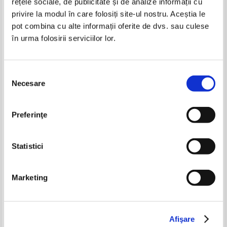
rețele sociale, de publicitate și de analize informații cu
privire la modul în care folosiți site-ul nostru. Aceștia le
pot combina cu alte informații oferite de dvs. sau culese
în urma folosirii serviciilor lor.
Selecția
Necesare
consimțământului
Carte de rugaciuni pentru
Biblia sau Sfinta Scriptura a
trebuintele si folosul crestinului
Vechiului si Noului Testament
ortodox (2001)
(2004)
Pret:
70,00Lei
56,00
Lei
Pret:
80,00Lei
48,00
Lei
Preferinţe
Adaugă în coș
Adaugă în coș
Statistici
-15%
Marketing
Afişare