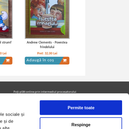
l strumf
Andrew Clements - Povestea
frindelului
90
Lei
Pret:
32,00
Lei
Adaugă în coș
Poţi plăti online prin intermediul procesatorului
Netopia Payments
Permite toate
le sociale și
Urmăreşte-ne pe facebook pentru a fi la curent cu
promoţiile PrintreCarti.ro
e și de
Respinge
u alte