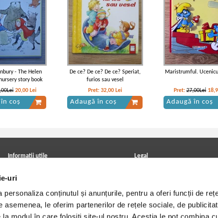
nbury - The Helen
De ce? De ce? De ce? Speriat,
Maristrumful. Ucenicu
ursery story book
furios sau vesel
,00Lei
20,00
Lei
Pret:
32,00
Lei
Pret:
27,00Lei
18,
în coș
Adaugă în coș
Adaugă în coș
Informatii utile
Legal
ANPC
Achizitii cărți
ie-uri
Achizitii viniluri, casete, CD/DVD
Soluționarea online a litigiilor
Contact
Politica de confidentialitate
personaliza conținutul și anunțurile, pentru a oferi funcții de rețe
Cum cumpar?
Termeni si conditii
Politica de livrare
Utilizare cookie-uri
De asemenea, le oferim partenerilor de rețele sociale, de publicitat
Retur comenzi
e la modul în care folosiți site-ul nostru. Aceștia le pot combina c
Angajari - Cariere