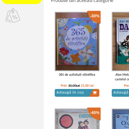
Produse din aceeasi categorie
-30%
365 de activitati stiintifice
Alex Mold
castelul c
Pret:
30,00Lei
21,00
Lei
Pre
Adaugă în coș
Adaugă 
-40%