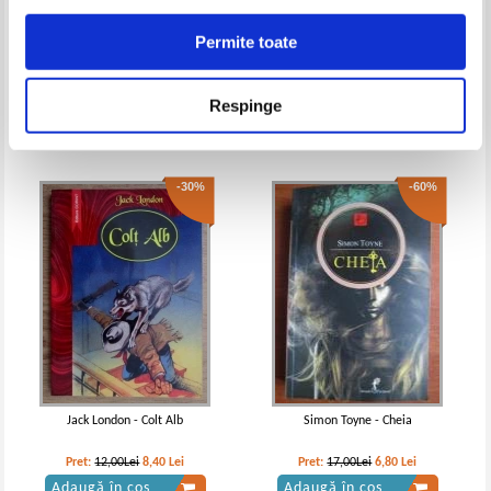
Adaugă în coș
Adaugă în coș
Permite toate
Sibel K. Turker - Poeta a murit
Fabian Lenk - Detectivii
timpului, volumul 3. Argintul
-35%
-40%
cruciatilor
Pret:
21,00Lei
8,40
Lei
Pret:
10,00Lei
6,50
Lei
Respinge
Adaugă în coș
Adaugă în coș
-30%
-60%
Jane Austen - Emma
Jane Austen - Emma
IN STOC
IN STOC
Pret:
23,00Lei
14,95
Lei
Pret:
15,00Lei
9,00
Lei
Adaugă în coș
Adaugă în coș
Jack London - Colt Alb
Simon Toyne - Cheia
Pret:
12,00Lei
8,40
Lei
Pret:
17,00Lei
6,80
Lei
Adaugă în coș
Adaugă în coș