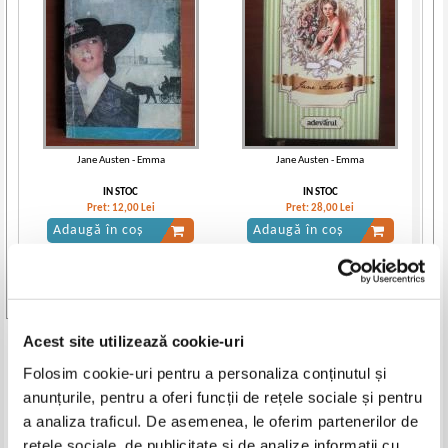
Jane Austen - Emma
Jane Austen - Emma
IN STOC
IN STOC
Pret:
12,00
Lei
Pret:
28,00
Lei
Adaugă în coș
Adaugă în coș
-20%
Vezi toate edițiile »
Acest site utilizează cookie-uri
Produse din aceeasi categorie
Folosim cookie-uri pentru a personaliza conținutul și
-30%
anunțurile, pentru a oferi funcții de rețele sociale și pentru
a analiza traficul. De asemenea, le oferim partenerilor de
rețele sociale, de publicitate și de analize informații cu