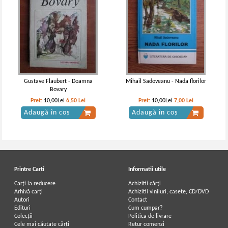
Jane Austen - Emma
Jane Austen - Emma
Gustave Flaubert - Doamna
Mihail Sadoveanu - Nada florilor
Bovary
Pret:
10,00Lei
6,50
Lei
Pret:
10,00Lei
7,00
Lei
Adaugă în coș
Adaugă în coș
Printre Carti
Informatii utile
Carți la reducere
Achizitii cărți
Arhivă carți
Achizitii viniluri, casete, CD/DVD
Autori
Contact
Jane Austen - Emma
Jane Austen - Emma
Edituri
Cum cumpar?
Colecții
Politica de livrare
Cele mai căutate cărți
Retur comenzi