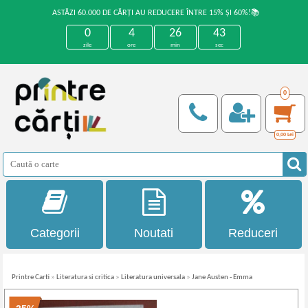
ASTĂZI 60.000 DE CĂRȚI AU REDUCERE ÎNTRE 15% ȘI 60%!📚
0
4
26
43
zile
ore
min
sec
0
0,00
Lei
Categorii
Noutati
Reduceri
Printre Carti
»
Literatura si critica
»
Literatura universala
»
Jane Austen - Emma