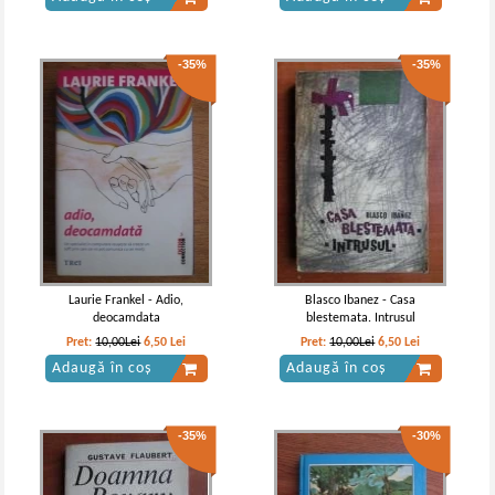
-35%
-35%
Jane Austen - Emma
Jane Austen - Emma
Laurie Frankel - Adio,
Blasco Ibanez - Casa
deocamdata
blestemata. Intrusul
Pret:
10,00Lei
6,50
Lei
Pret:
10,00Lei
6,50
Lei
Adaugă în coș
Adaugă în coș
-35%
-30%