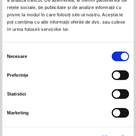
-30%
-35%
rețele sociale, de publicitate și de analize informații cu
privire la modul în care folosiți site-ul nostru. Aceștia le
pot combina cu alte informații oferite de dvs. sau culese
în urma folosirii serviciilor lor.
Jane Austen - Emma
Jane Austen - Emma
IN STOC
IN STOC
Pret:
10,00Lei
7,50
Lei
Pret:
21,00
Lei
Selecția
Adaugă în coș
Adaugă în coș
Necesare
consimțământului
V. E. Schwab - Gallant. Conacul
Yasushi Inoue - Lupul albastru
bantuit
-25%
-30%
Preferinţe
Pret:
30,00Lei
21,00
Lei
Pret:
45,00Lei
29,25
Lei
Adaugă în coș
Adaugă în coș
Statistici
-25%
Marketing
Jane Austen - Emma
Jane Austen - Emma