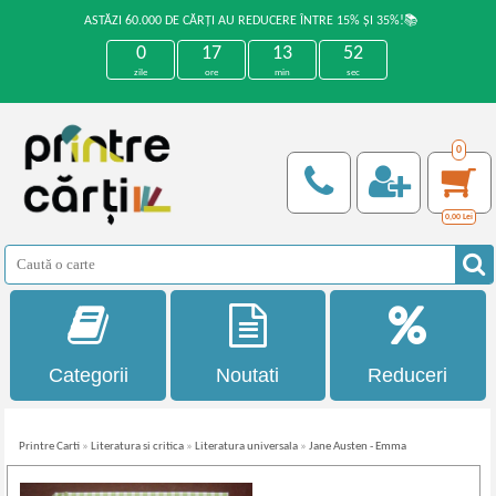
ASTĂZI 60.000 DE CĂRȚI AU REDUCERE ÎNTRE 15% ȘI 35%!📚
0
17
13
52
zile
ore
min
sec
0
0,00
Lei
Categorii
Noutati
Reduceri
Printre Carti
»
Literatura si critica
»
Literatura universala
»
Jane Austen - Emma