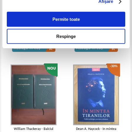
Afişare
IN STOC
IN STOC
Pret:
14,00Lei
10,50
Lei
Pret:
23,00Lei
16,10
Lei
Permite toate
Adaugă în coș
Adaugă în coș
J. R. R. Tolkien - Silmarillion
Gillian McAllister - Noaptea in
care totul s-a schimbat
Respinge
-35%
Pret:
36,00
Lei
Pret:
30,00Lei
22,50
Lei
Adaugă în coș
Adaugă în coș
-30%
Jane Austen - Emma
Jane Austen - Emma
IN STOC
Pret:
15,00Lei
9,75
Lei
Adaugă în coș
William Thackeray - Balciul
Dean A. Haycock - In mintea