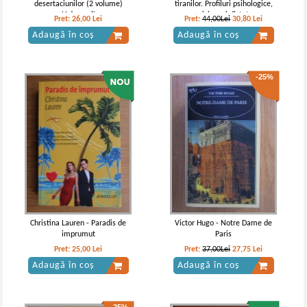
desertaciunilor (2 volume)
tiranilor. Profiluri psihologice,
(Adevarul)
narcisism si dictatura
Pret:
26,00
Lei
Pret:
44,00Lei
30,80
Lei
Adaugă în coș
Adaugă în coș
-25%
Jane Austen - Emma
Jane Austen - Emma
Christina Lauren - Paradis de
Victor Hugo - Notre Dame de
imprumut
Paris
Pret:
25,00
Lei
Pret:
37,00Lei
27,75
Lei
Adaugă în coș
Adaugă în coș