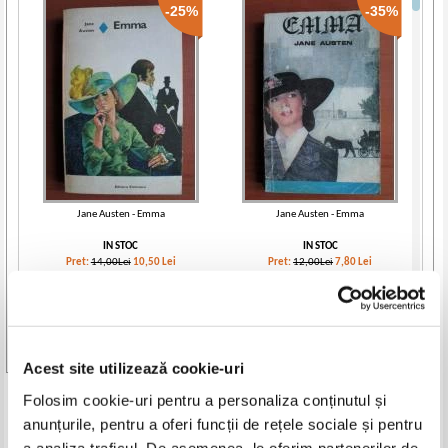
-25%
-35%
Jane Austen - Emma
Jane Austen - Emma
IN STOC
IN STOC
Pret:
14,00Lei
10,50
Lei
Pret:
12,00Lei
7,80
Lei
Adaugă în coș
Adaugă în coș
-25%
Vezi toate edițiile »
Acest site utilizează cookie-uri
Folosim cookie-uri pentru a personaliza conținutul și
Produse din aceeasi categorie
anunțurile, pentru a oferi funcții de rețele sociale și pentru
a analiza traficul. De asemenea, le oferim partenerilor de