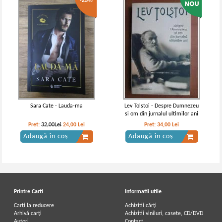
-25%
Jane Austen - Emma
Jane Austen - Emma
Sara Cate - Lauda-ma
Lev Tolstoi - Despre Dumnezeu
si om din jurnalul ultimilor ani
Pret:
32,00Lei
24,00
Lei
Pret:
34,00
Lei
Adaugă în coș
Adaugă în coș
Printre Carti
Informatii utile
Carți la reducere
Achizitii cărți
Arhivă carți
Achizitii viniluri, casete, CD/DVD
Autori
Contact