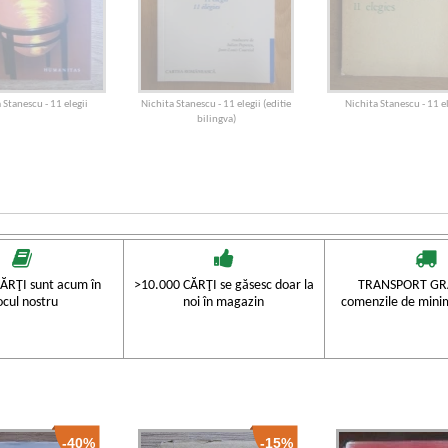
 Stanescu - 11 elegii
Nichita Stanescu - 11 elegii (editie
Nichita Stanescu - 11 el
bilingva)
ĂRŢI sunt acum în
>10.000 CĂRŢI se găsesc doar la
TRANSPORT GRA
ocul nostru
noi în magazin
comenzile de mini
-40%
-15%