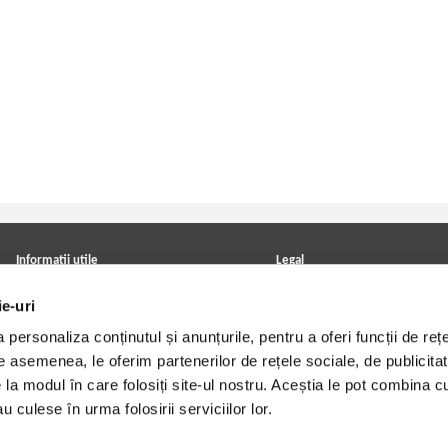
Informatii utile
Legal
ANPC
Achizitii cărți
ie-uri
Achizitii viniluri, casete, CD/DVD
Soluționarea online a litigiilor
Contact
Politica de confidentialitate
personaliza conținutul și anunțurile, pentru a oferi funcții de rețe
Cum cumpar?
Termeni si conditii
Politica de livrare
Utilizare cookie-uri
De asemenea, le oferim partenerilor de rețele sociale, de publicitat
Retur comenzi
e la modul în care folosiți site-ul nostru. Aceștia le pot combina c
Angajari - Cariere
u culese în urma folosirii serviciilor lor.