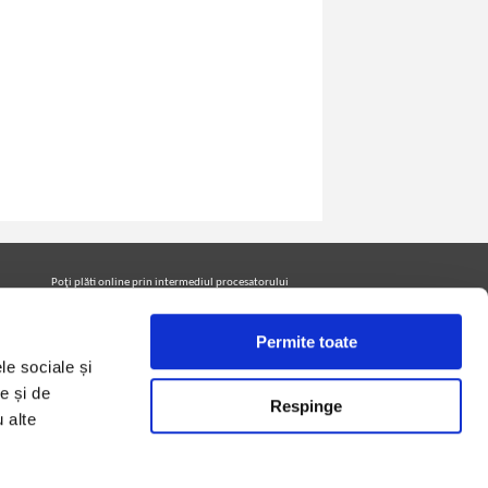
Poţi plăti online prin intermediul procesatorului
Netopia Payments
Permite toate
le sociale și
Urmăreşte-ne pe facebook pentru a fi la curent cu
promoţiile PrintreCarti.ro
e și de
Respinge
u alte