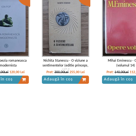
Poezia romaneasca
Nichita Stanescu - O viziune a
Mihai Eminescu - 
modernista
sentimentelor (editie princeps,
(volumul 14)
1964)
,00Lei
120,00
Lei
Pret:
300,00Lei
255,00
Lei
Pret:
140,00Lei
112
în coș
Adaugă în coș
Adaugă în coș