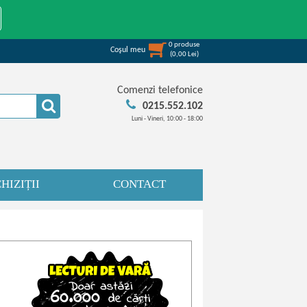
0
produse
Coşul meu
(
0,00
Lei
)
Comenzi telefonice
0215.552.102
Luni - Vineri, 10:00 - 18:00
HIZIȚII
CONTACT