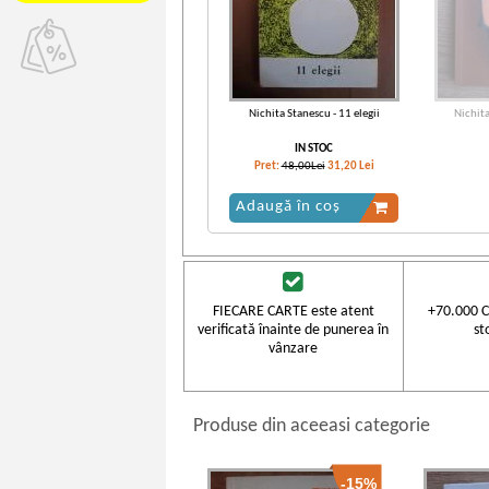
Nichita Stanescu - 11 elegii
Nichita
IN STOC
Pret:
48,00Lei
31,20
Lei
Adaugă în coș
FIECARE CARTE este atent
+70.000 C
verificată înainte de punerea în
st
vânzare
Produse din aceeasi categorie
-15%