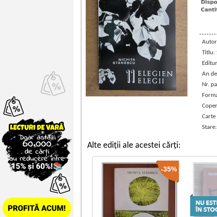
Autor
Titlu:
Editu
An de
Nr. pa
Forma
Coper
Carte
Stare
Alte ediții ale acestei cărți:
-35%