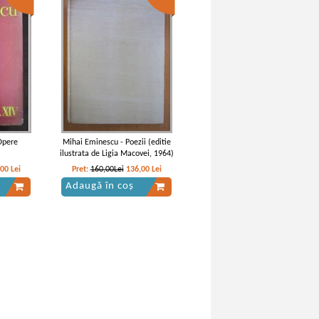
Opere
Mihai Eminescu - Poezii (editie
ilustrata de Ligia Macovei, 1964)
,00
Lei
Pret:
160,00Lei
136,00
Lei
Adaugă în coș