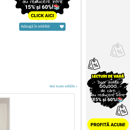
Adaugă în wishlist
Vezi toate edițiile »