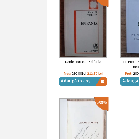
Daniel Turcea - Epifania
Ion Pop - 
neo
Pret:
250,00Lei
212,50
Lei
Pret:
200
Adaugă în coș
Adaugă 
-60%