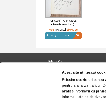
Jon Cepoi - Aron Cotrus,
antologie selectiva (cu
autograful autorului, publicata
Pret:
400,00Lei
160,00
Lei
in California, 1988)
Adaugă în coș
Printre Carti
Carți la reducere
Acest site utilizează cook
Arhivă carți
Autori
Folosim cookie-uri pentru a 
Edituri
Colecții
pentru a analiza traficul. 
Cele mai căutate cărți
analize informații cu privir
Blog Printre Carti
Cărţi sub 5 lei
informații oferite de dvs. sa
Cărţi sub 8 lei
Cărţi sub 10 lei