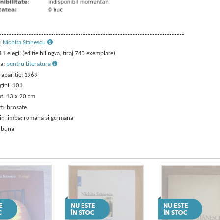
:
Nichita Stanescu
 11 elegii (editie bilingva, tiraj 740 exemplare)
ra:
pentru Literatura
 aparitie: 1969
gini: 101
t: 13 x 20 cm
ti: brosate
 in limba: romana si germana
: buna