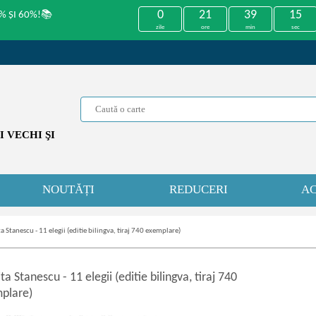
0
21
39
15
% ȘI 60%!📚
zile
ore
min
sec
 VECHI ŞI
NOUTĂȚI
REDUCERI
AC
a Stanescu - 11 elegii (editie bilingva, tiraj 740 exemplare)
ita Stanescu
-
11 elegii (editie bilingva, tiraj 740
plare)