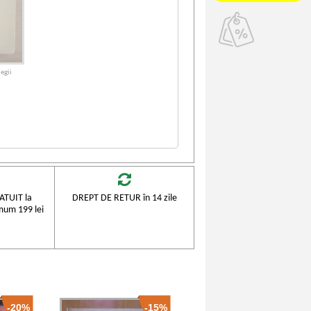
egii
TUIT la
DREPT DE RETUR în 14 zile
mum 199 lei
-20%
-15%