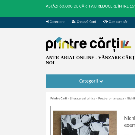
ASTĂZI 60.000 DE CĂRȚI AU REDUCERE ÎNTRE 15
Conectare
Creează Cont
Cum cumpăr
ANTICARIAT ONLINE - VÂNZARE CĂRŢI
NOI
Categorii
Printre Carti
»
Literatura si critica
»
Poezie romaneasca
»
Nichit
Nich
exem