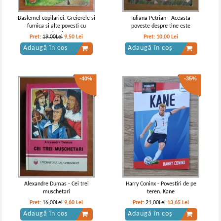
Adaugă în coș
Adaugă în coș
Baslemel copilariei. Greierele si
Iuliana Petrian - Aceasta
furnica si alte povesti cu
poveste despre tine este
-30%
animale
Pret:
19,00Lei
9,50
Lei
Pret:
10,00
Lei
Adaugă în coș
Adaugă în coș
-40%
-35%
Oscar Wilde - Printul Fericit si alte
Antoine de Saint Exupery, Oscar
povestiri
Wilde, Frances Hodgson Burnett -
Micul print, Printul fericit, Micul
IN STOC
IN STOC
lord
Pret:
16,00Lei
11,20
Lei
Pret:
10,00
Lei
Adaugă în coș
Adaugă în coș
Alexandre Dumas - Cei trei
Harry Coninx - Povestiri de pe
muschetari
teren. Kane
-20%
Pret:
16,00Lei
9,60
Lei
Pret:
21,00Lei
13,65
Lei
Adaugă în coș
Adaugă în coș