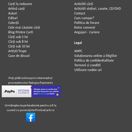
Carți la reducere
Achizitii cărți
Arhivă carți
Achizitii viniluri, casete, CD/DVD
Autori
Contact
Oscar Wilde - Printul fericit
Oscar Wilde - Printul fericit si alte
Edituri
Cum cumpar?
povestiri
Colecții
Politica de livrare
IN STOC
IN STOC
Cele mai căutate cărți
Retur comenzi
Pret:
13,00Lei
9,10
Lei
Pret:
10,00Lei
6,00
Lei
Blog Printre Carti
Angajari - Cariere
Adaugă în coș
Adaugă în coș
Cărţi sub 5 lei
Cărţi sub 8 lei
Legal
Cărţi sub 10 lei
Artiști/Trupe
ANPC
-50%
-60%
Case de discuri
Soluționarea online a litigiilor
Politica de confidentialitate
Termeni si conditii
Utilizare cookie-uri
Poţi plăti online prin intermediul
procesatorului Netopia Payments
Urmăreşte-ne pe facebook pentru a fi la
curent cu promoţiile PrintreCarti.ro
Oscar Wilde - Printul fericit
Oscar Wilde - Printul fericit
IN STOC
IN STOC
Pret:
12,00Lei
6,00
Lei
Pret:
13,00Lei
5,20
Lei