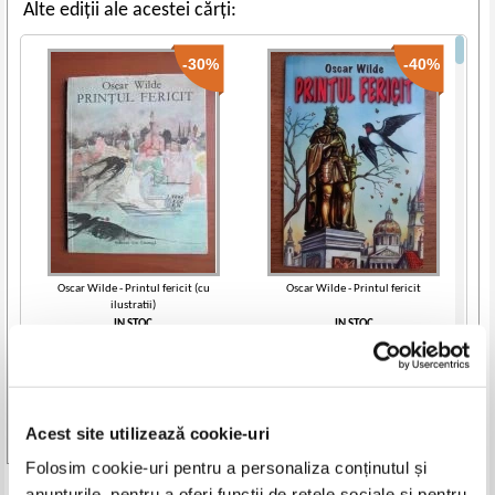
Alte ediții ale acestei cărți:
-30%
-40%
Oscar Wilde - Printul fericit (cu
Oscar Wilde - Printul fericit
ilustratii)
IN STOC
IN STOC
Pret:
10,00Lei
7,00
Lei
Pret:
10,00Lei
6,00
Lei
Adaugă în coș
Adaugă în coș
Acest site utilizează cookie-uri
-60%
-35%
Vezi toate edițiile »
Folosim cookie-uri pentru a personaliza conținutul și
anunțurile, pentru a oferi funcții de rețele sociale și pentru