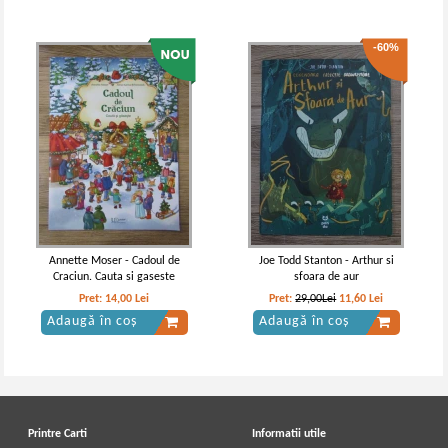
-60%
Oscar Wilde - Printul fericit
Oscar Wilde - Printul fericit si alte
povestiri
IN STOC
IN STOC
Pret:
10,00
Lei
Pret:
10,00Lei
8,00
Lei
Adaugă în coș
Adaugă în coș
Annette Moser - Cadoul de
Joe Todd Stanton - Arthur si
Craciun. Cauta si gaseste
sfoara de aur
-30%
-40%
Pret:
14,00
Lei
Pret:
29,00Lei
11,60
Lei
Adaugă în coș
Adaugă în coș
Printre Carti
Informatii utile