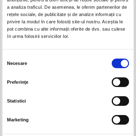
Produse din aceeasi categorie
a analiza traficul. De asemenea, le oferim partenerilor de
rețele sociale, de publicitate și de analize informații cu
-40%
-35%
privire la modul în care folosiți site-ul nostru. Aceștia le
pot combina cu alte informații oferite de dvs. sau culese
în urma folosirii serviciilor lor.
Oscar Wilde - Printul fericit si alte
Oscar Wilde - Printul fericit
povestiri
IN STOC
IN STOC
Selecția
Pret:
12,00Lei
4,80
Lei
Pret:
14,00Lei
9,10
Lei
Necesare
consimțământului
Adaugă în coș
Adaugă în coș
Prieteni cu animalele, volumul
Prieteni cu animalele (volumul
Preferinţe
48. Antilope Impala, elefanti,
26)
-60%
-35%
urs buzat
Pret:
16,00Lei
9,60
Lei
Pret:
16,00Lei
10,40
Lei
Adaugă în coș
Adaugă în coș
Statistici
-40%
Marketing