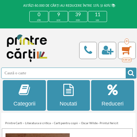
ASTĂZI 60.000 DE CĂRȚI AU REDUCERE ÎNTRE 15% ȘI 60%!📚
0
9
39
11
zile
ore
min
sec
0
0,00
Lei
Categorii
Noutati
Reduceri
Printre Carti
»
Literatura si critica
»
Carti pentru copii
»
Oscar Wilde - Printul fericit