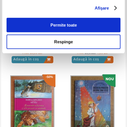
Afişare
Oscar Wilde - Printul fericit
Oscar Wilde - Printul fericit si alte
povestiri
IN STOC
IN STOC
Permite toate
Pret:
13,00Lei
5,20
Lei
Pret:
10,00Lei
6,50
Lei
Adaugă în coș
Adaugă în coș
Respinge
Jules Verne - Doctor Ox. Printre
Adina Grigore - Magia
gheturile eterne
povestilor. Prima mea carte de
-20%
-40%
lectura
Pret:
10,00
Lei
Pret:
16,00Lei
9,60
Lei
Adaugă în coș
Adaugă în coș
-50%
Oscar Wilde - Printul fericit si alte
Oscar Wilde - Printul fericit si alte
povesti
povestiri
IN STOC
IN STOC
Pret:
14,00Lei
11,20
Lei
Pret:
12,00Lei
7,20
Lei