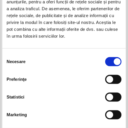
anunțurile, pentru a oferi funcții de rețele sociale și pentru
Produse din aceeasi categorie
a analiza traficul. De asemenea, le oferim partenerilor de
rețele sociale, de publicitate și de analize informații cu
-15%
privire la modul în care folosiți site-ul nostru. Aceștia le
pot combina cu alte informații oferite de dvs. sau culese
în urma folosirii serviciilor lor.
Suzanne Collins - Jocurile foamei.
Suzanne Collins - Jocurile foamei.
Sfidarea
Revolta
Selecția
Necesare
consimțământului
Georges Bataille - Istoria
Yuval Noah Harari - 21 de lectii
Preferinţe
erotismului
pentru secolul XXI
Pret:
90,00Lei
76,50
Lei
Pret:
58,00
Lei
Adaugă în coș
Adaugă în coș
Statistici
-15%
Marketing