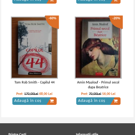
-60%
-20%
Suzanne Collins - Jocurile foamei
Tom Rob Smith - Copilul 44
Amin Maalouf - Primul secol
dupa Beatrice
Pret:
170,00Lei
68,00
Lei
Pret:
70,00Lei
56,00
Lei
Adaugă în coș
Adaugă în coș
Printre Carti
Informatii utile