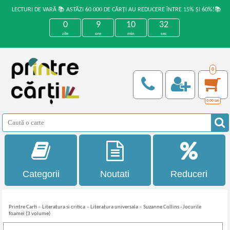
LECTURI DE VARĂ 📚 ASTĂZI 60.000 DE CĂRȚI AU REDUCERE ÎNTRE 15% ȘI 60%!📚
0
9
10
32
zile
ore
min
sec
0
0,00
Lei
Categorii
Noutati
Reduceri
Printre Carti
»
Literatura si critica
»
Literatura universala
»
Suzanne Collins - Jocurile
foamei (3 volume)