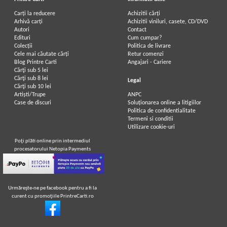
Carți la reducere
Achizitii cărți
Arhivă carți
Achizitii viniluri, casete, CD/DVD
Autori
Contact
Edituri
Cum cumpar?
Colecții
Politica de livrare
Cele mai căutate cărți
Retur comenzi
Blog Printre Carti
Angajari - Cariere
Cărţi sub 5 lei
Cărţi sub 8 lei
Legal
Cărţi sub 10 lei
Artiști/Trupe
ANPC
Case de discuri
Soluționarea online a litigiilor
Politica de confidentialitate
Termeni si conditii
Utilizare cookie-uri
Poţi plăti online prin intermediul
procesatorului Netopia Payments
Urmăreşte-ne pe facebook pentru a fi la
curent cu promoţiile PrintreCarti.ro