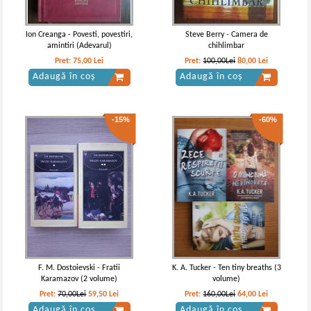
Ion Creanga - Povesti, povestiri,
Steve Berry - Camera de
amintiri (Adevarul)
chihlimbar
Pret:
75,00
Lei
Pret:
100,00Lei
80,00
Lei
Adaugă în coș
Adaugă în coș
-15%
-60%
Suzanne Collins - Jocurile foamei
Suzanne Collins - Jocurile Foamei (3
volume)
F. M. Dostoievski - Fratii
K. A. Tucker - Ten tiny breaths (3
Karamazov (2 volume)
volume)
Pret:
70,00Lei
59,50
Lei
Pret:
160,00Lei
64,00
Lei
Adaugă în coș
Adaugă în coș