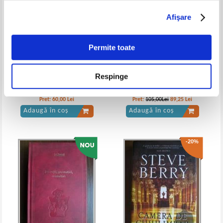
Afişare
Suzanne Collins - Jocurile foamei
Suzanne Collins - Jocurile foamei.
Sfidarea
Permite toate
Respinge
Ernst Junger - Eumeswil
Geoffrey Chaucer - Povestirile
din Canterbury (2 volume)
(Adevarul)
Pret:
60,00
Lei
Pret:
105,00Lei
89,25
Lei
Adaugă în coș
Adaugă în coș
-20%
Suzanne Collins - Jocurile foamei
Suzanne Collins - Jocurile foamei.
(volumul 1)
Revolta