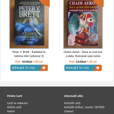
Giovanni Boccaccio - Decameronul
Giovanni Boccaccio - Decameronul
(3 volume)
(volumul 3, 1936)
IN STOC
IN STOC
Pret:
24,00
Lei
Pret:
27,00Lei
10,80
Lei
Adaugă în coș
Adaugă în coș
Peter V. Brett - Razboiul la
Chaim Avron - Daca as mai trai
lumina zilei (volumul 3)
o data. Romanul unui evreu
-60%
pribeag
Pret:
10,00Lei
5,00
Lei
Pret:
13,00Lei
5,20
Lei
Adaugă în coș
Adaugă în coș
Printre Carti
Informatii utile
Carți la reducere
Achizitii cărți
Arhivă carți
Achizitii viniluri, casete, CD/DVD
Autori
Contact
Giovanni Boccaccio - Decameronul
Giovanni Boccaccio - Decameronul