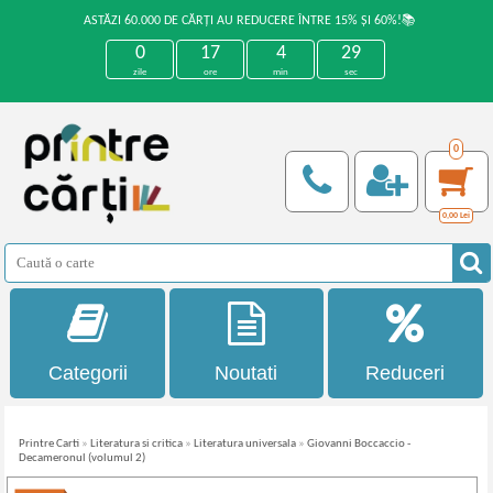
ASTĂZI 60.000 DE CĂRȚI AU REDUCERE ÎNTRE 15% ȘI 60%!📚
0
17
4
29
zile
ore
min
sec
0
0,00
Lei
Categorii
Noutati
Reduceri
Printre Carti
»
Literatura si critica
»
Literatura universala
»
Giovanni Boccaccio -
Decameronul (volumul 2)