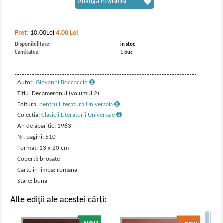
Adaugă în wishlist
Pret:
10,00Lei
4,00
Lei
Disponibilitate:
in stoc
Cantitatea:
1 buc
Autor:
Giovanni Boccaccio
Titlu: Decameronul (volumul 2)
Editura:
pentru Literatura Universala
Colectia:
Clasicii Literaturii Universale
An de aparitie: 1963
Nr. pagini: 510
Format: 13 x 20 cm
Coperti: brosate
Carte in limba: romana
Stare: buna
Alte ediții ale acestei cărți: