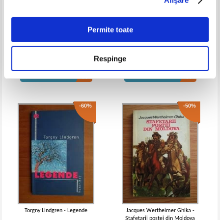
(2 volume)
IN STOC
IN STOC
Pret:
12,00
Lei
Pret:
11,00Lei
7,70
Lei
Adaugă în coș
Adaugă în coș
Permite toate
William Thackeray - Balciul
Donald Barthelme - Regele
desertaciunilor (2 volume)
(Cotidianul)
Respinge
-50%
-30%
Pret:
12,00Lei
4,80
Lei
Pret:
10,00Lei
4,00
Lei
Adaugă în coș
Adaugă în coș
-60%
-50%
Giovanni Boccaccio - Decameronul
Giovanni Boccaccio - Decameronul
(volumul 1)
IN STOC
IN STOC
Pret:
12,00Lei
6,00
Lei
Pret:
25,00Lei
17,50
Lei
Adaugă în coș
Adaugă în coș
Torgny Lindgren - Legende
Jacques Wertheimer Ghika -
Stafetarii postei din Moldova