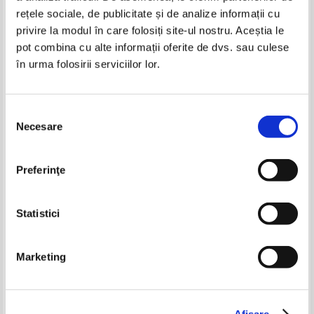
rețele sociale, de publicitate și de analize informații cu
privire la modul în care folosiți site-ul nostru. Aceștia le
pot combina cu alte informații oferite de dvs. sau culese
în urma folosirii serviciilor lor.
Giovanni Boccaccio - Decameronul
Giovanni Boccaccio - Decameronul
(2 volume)
IN STOC
IN STOC
Pret:
10,00
Lei
Pret:
10,00
Lei
Selecția
Adaugă în coș
Adaugă în coș
Necesare
consimțământului
William Faulkner - Casa cu
Philippe Djian - Asta da sarut!
coloane
-30%
Preferinţe
Pret:
8,00
Lei
Pret:
10,00Lei
5,00
Lei
Adaugă în coș
Adaugă în coș
Statistici
-60%
-60%
Marketing
Giovanni Boccaccio - Decameronul
Giovanni Boccaccio - Decameronul
Afişare