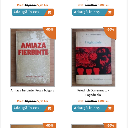
-40%
-40%
Pret:
13,00Lei
5,20
Lei
Pret:
10,00Lei
5,00
Lei
Adaugă în coș
Adaugă în coș
-50%
-60%
Giovanni Boccaccio - Decameronul
Giovanni Boccaccio - Decameronul
(volumul 1) (Adevarul)
(volumul 1)
IN STOC
IN STOC
Pret:
18,00Lei
10,80
Lei
Pret:
13,00Lei
7,80
Lei
Adaugă în coș
Adaugă în coș
Amiaza fierbinte. Proza bulgara
Friedrich Durrenmatt -
Fagaduiala
-60%
Pret:
10,00Lei
5,00
Lei
Pret:
10,00Lei
4,00
Lei
Adaugă în coș
Adaugă în coș
-50%
-60%