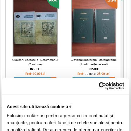
-20%
Giovanni Boccaccio - Decameronul
Giovanni Boccaccio - Decameronul
(2 volume)
(2 volume) (Adevarul)
IN STOC
IN STOC
Pret:
10,00
Lei
Pret:
35,00Lei
28,00
Lei
Adaugă în coș
Adaugă în coș
Vezi toate edițiile »
Acest site utilizează cookie-uri
Produse din aceeasi categorie
Folosim cookie-uri pentru a personaliza conținutul și
anunțurile, pentru a oferi funcții de rețele sociale și pentru
-50%
a analiza traficul. De asemenea, le oferim partenerilor de