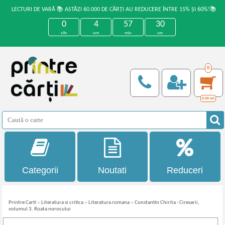
LECTURI DE VARĂ 📚 ASTĂZI 60.000 DE CĂRȚI AU REDUCERE ÎNTRE 15% ȘI 60%!📚
0
4
57
30
zile
ore
min
sec
0
0,00
Lei
Categorii
Noutati
Reduceri
Printre Carti
»
Literatura si critica
»
Literatura romana
»
Constantin Chirita - Ciresarii,
volumul 3. Roata norocului