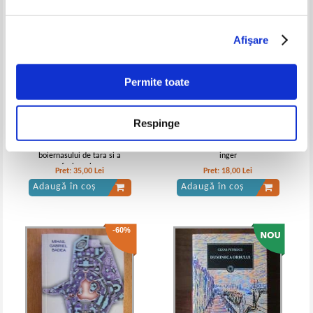
Afişare
Constantin Chirita - Ciresarii,
Constantin Chirita - Ciresarii,
volumul 5. Drum bun ciresari
volumul 2. Castelul fetei in alb
Permite toate
IN STOC
IN STOC
Pret:
10,00
Lei
Pret:
20,00Lei
16,00
Lei
Adaugă în coș
Adaugă în coș
Respinge
Emil Brumaru - Povestea
Claudia Partole - Cand eram
boiernasului de tara si a
inger
-15%
-30%
fecioarei...
Pret:
35,00
Lei
Pret:
18,00
Lei
Adaugă în coș
Adaugă în coș
-60%
Constantin Chirita - Ciresarii (5
Constantin Chirita - Ciresarii.