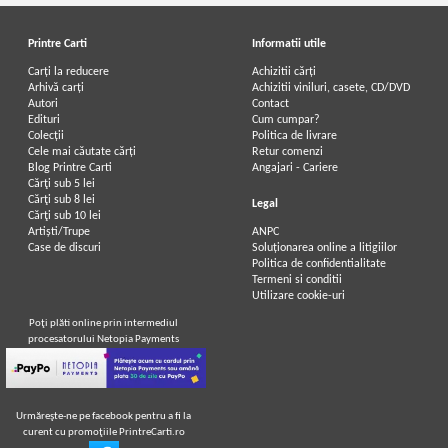
Printre Carti
Informatii utile
Carți la reducere
Achizitii cărți
Arhivă carți
Achizitii viniluri, casete, CD/DVD
Autori
Contact
Constantin Chirita - Ciresarii (5
Constantin Chirita - Ciresarii (5
Edituri
Cum cumpar?
volume)
volume)
Colecții
Politica de livrare
IN STOC
IN STOC
Cele mai căutate cărți
Retur comenzi
Pret:
150,00Lei
127,50
Lei
Pret:
200,00Lei
170,00
Lei
Blog Printre Carti
Angajari - Cariere
Adaugă în coș
Adaugă în coș
Cărţi sub 5 lei
Cărţi sub 8 lei
Legal
Cărţi sub 10 lei
Artiști/Trupe
ANPC
Case de discuri
Soluționarea online a litigiilor
Politica de confidentialitate
Termeni si conditii
Utilizare cookie-uri
Poţi plăti online prin intermediul
procesatorului Netopia Payments
Urmăreşte-ne pe facebook pentru a fi la
curent cu promoţiile PrintreCarti.ro
Constantin Chirita - Ciresarii,
Constantin Chirita - Ciresarii (5