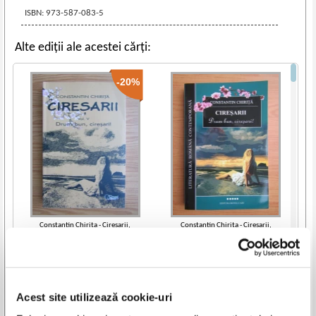
ISBN: 973-587-083-5
Alte ediții ale acestei cărți:
-20%
Constantin Chirita - Ciresarii,
Constantin Chirita - Ciresarii,
volumul 5. Drum bun, ciresari
volumul 5. Drum bun, ciresari!
IN STOC
IN STOC
Pret:
18,00Lei
14,40
Lei
Pret:
16,00
Lei
Adaugă în coș
Adaugă în coș
Acest site utilizează cookie-uri