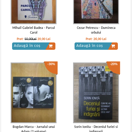
volume)
Castelul fetei in alb (volumul 2)
IN STOC
IN STOC
Pret:
150,00Lei
127,50
Lei
Pret:
26,00Lei
18,20
Lei
Adaugă în coș
Adaugă în coș
Mihail Gabriel Badea - Parcul
Cezar Petrescu - Dumineca
Carol
orbului
-15%
-15%
Pret:
50,00Lei
20,00
Lei
Pret:
26,00
Lei
Adaugă în coș
Adaugă în coș
-30%
-20%
Constantin Chirita - Ciresarii (5
Constantin Chirita - Ciresarii (5
volume)
volume)
IN STOC
IN STOC
Pret:
130,00Lei
110,50
Lei
Pret:
100,00Lei
85,00
Lei
Adaugă în coș
Adaugă în coș
Bogdan Marcu - Jurnalul unui
Sorin Ionita - Deceniul furiei si
Adam (2 volume)
indignarii