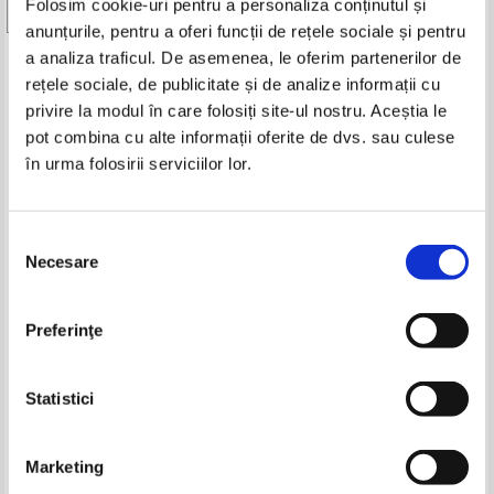
Folosim cookie-uri pentru a personaliza conținutul și
-15%
Vezi toate edițiile »
anunțurile, pentru a oferi funcții de rețele sociale și pentru
a analiza traficul. De asemenea, le oferim partenerilor de
Produse din aceeasi categorie
rețele sociale, de publicitate și de analize informații cu
privire la modul în care folosiți site-ul nostru. Aceștia le
-20%
-60%
pot combina cu alte informații oferite de dvs. sau culese
în urma folosirii serviciilor lor.
Constantin Chirita - Ciresarii. Aripi
Constantin Chirita - Ciresarii (5
Selecția
de zapada (Volumul 4)
volume)
Necesare
consimțământului
IN STOC
IN STOC
Pret:
16,00
Lei
Pret:
200,00Lei
170,00
Lei
Adaugă în coș
Adaugă în coș
Preferinţe
Liviu Papadima - Invatatura de
Catalin Ionita - Doren, un hot
minte. Eseuri despre educatie
neobisnuit
-20%
Pret:
30,00Lei
24,00
Lei
Pret:
43,00Lei
17,20
Lei
Statistici
Adaugă în coș
Adaugă în coș
Marketing