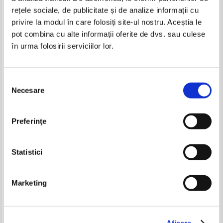
rețele sociale, de publicitate și de analize informații cu
privire la modul în care folosiți site-ul nostru. Aceștia le
pot combina cu alte informații oferite de dvs. sau culese
în urma folosirii serviciilor lor.
Constantin Chirita - Ciresarii. Aripi
Constantin Chirita - Ciresarii (5
de zapada (Volumul 4)
volume)
IN STOC
IN STOC
Pret:
16,00
Lei
Pret:
200,00Lei
170,00
Lei
Selecția
Adaugă în coș
Adaugă în coș
Necesare
consimțământului
George Sbarcea - Cafeneaua cu
Doina Popescu Braila - Terente,
poeti si amintiri
zodia zmeilor
-20%
Preferinţe
Pret:
32,00Lei
19,20
Lei
Pret:
19,00Lei
15,20
Lei
Adaugă în coș
Adaugă în coș
Statistici
-20%
Marketing
Constantin Chirita - Ciresarii,
Constantin Chirita - Ciresarii,