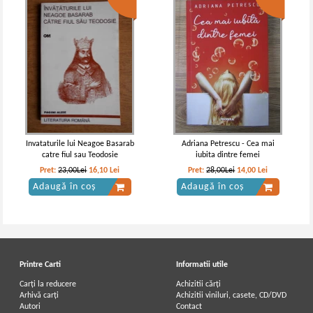
Constantin Chirita - Ciresarii (5
Constantin Chirita - Ciresarii,
volume)
volumul 2. Castelul fetei in alb
IN STOC
IN STOC
Pret:
100,00Lei
85,00
Lei
Pret:
18,00
Lei
Adaugă în coș
Adaugă în coș
Invataturile lui Neagoe Basarab
Adriana Petrescu - Cea mai
catre fiul sau Teodosie
iubita dintre femei
-30%
-15%
Pret:
23,00Lei
16,10
Lei
Pret:
28,00Lei
14,00
Lei
Adaugă în coș
Adaugă în coș
Printre Carti
Informatii utile
Carți la reducere
Achizitii cărți
Arhivă carți
Achizitii viniluri, casete, CD/DVD
Autori
Contact
Constantin Chirita - Ciresarii, vol 3.
Constantin Chirita - Ciresarii (5