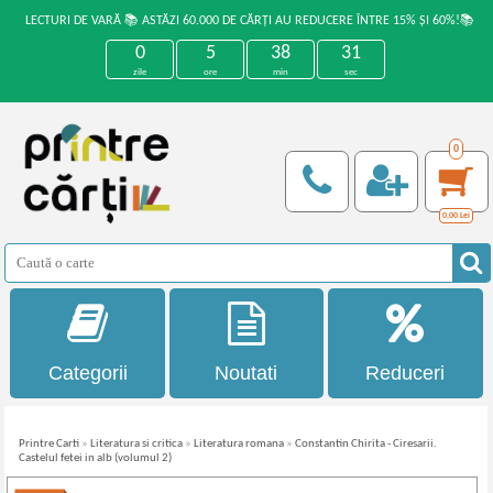
LECTURI DE VARĂ 📚 ASTĂZI 60.000 DE CĂRȚI AU REDUCERE ÎNTRE 15% ȘI 60%!📚
0
5
38
31
zile
ore
min
sec
0
0,00
Lei
Categorii
Noutati
Reduceri
Printre Carti
»
Literatura si critica
»
Literatura romana
»
Constantin Chirita - Ciresarii.
Castelul fetei in alb (volumul 2)