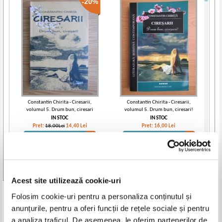
-20%
Constantin Chirita - Ciresarii,
Constantin Chirita - Ciresarii,
volumul 5. Drum bun, ciresari
volumul 5. Drum bun, ciresari!
IN STOC
IN STOC
Pret:
18,00Lei
14,40
Lei
Pret:
16,00
Lei
Adaugă în coș
Adaugă în coș
-15%
Vezi toate edițiile »
Acest site utilizează cookie-uri
Produse din aceeasi categorie
Folosim cookie-uri pentru a personaliza conținutul și
anunțurile, pentru a oferi funcții de rețele sociale și pentru
-40%
-20%
a analiza traficul. De asemenea, le oferim partenerilor de