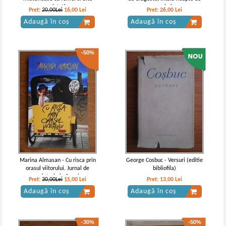
-15%
-15%
vietati
razboi
Pret:
20,00Lei
16,00
Lei
Pret:
26,00
Lei
Adaugă în coș
Adaugă în coș
-50%
Constantin Chirita - Ciresarii (5
Constantin Chirita - Ciresarii (5
volume)
volume)
IN STOC
IN STOC
Pret:
130,00Lei
110,50
Lei
Pret:
100,00Lei
85,00
Lei
Adaugă în coș
Adaugă în coș
Marina Almasan - Cu risca prin
George Cosbuc - Versuri (editie
orasul viitorului. Jurnal de
bibliofila)
-15%
calatorie la Seoul
Pret:
30,00Lei
15,00
Lei
Pret:
13,00
Lei
Adaugă în coș
Adaugă în coș
-30%
-50%