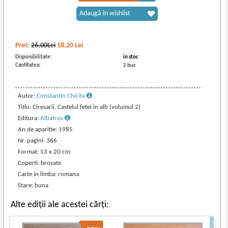
Adaugă în wishlist
Pret:
26,00Lei
18,20
Lei
Disponibilitate:
in stoc
Cantitatea:
2 buc
Autor:
Constantin Chirita
Titlu: Ciresarii. Castelul fetei in alb (volumul 2)
Editura:
Albatros
An de aparitie: 1985
Nr. pagini: 366
Format: 13 x 20 cm
Coperti: brosate
Carte in limba: romana
Stare: buna
Alte ediții ale acestei cărți: