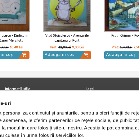
trascu - Dintica in
Vlad Stoiculescu - Aventurile
Fratii Grimm - Po
 Zanei Merciluta
capitanului Ront
,00Lei
10,40
Lei
Pret:
12,00Lei
9,00
Lei
Pret:
10,00Lei
7,5
în coș
Adaugă în coș
Adaugă în coș
Informatii utile
Legal
ANPC
Achizitii cărți
ie-uri
Achizitii viniluri, casete, CD/DVD
Soluționarea online a litigiilor
Contact
Politica de confidentialitate
personaliza conținutul și anunțurile, pentru a oferi funcții de rețe
Cum cumpar?
Termeni si conditii
Politica de livrare
Utilizare cookie-uri
De asemenea, le oferim partenerilor de rețele sociale, de publicitat
Retur comenzi
e la modul în care folosiți site-ul nostru. Aceștia le pot combina c
Angajari - Cariere
u culese în urma folosirii serviciilor lor.