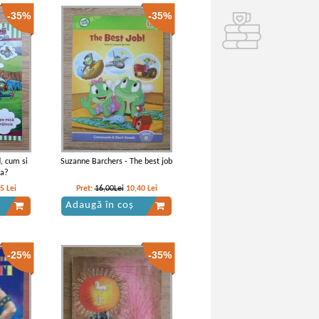
-35%
-35%
, cum si
Suzanne Barchers - The best job
la?
05
Lei
Pret:
16,00Lei
10,40
Lei
Adaugă în coș
-25%
-35%