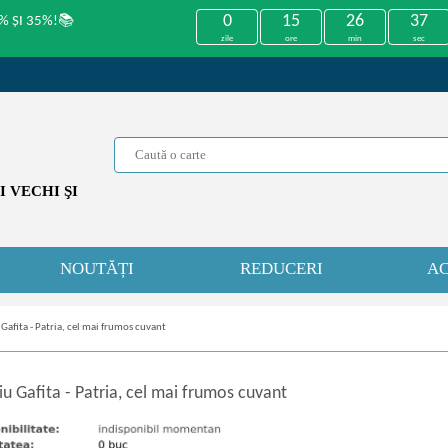
0
15
26
37
% ȘI 35%!📚
zile
ore
min
sec
 VECHI ŞI
NOUTĂȚI
REDUCERI
AC
 Gafita - Patria, cel mai frumos cuvant
iu Gafita
-
Patria, cel mai frumos cuvant