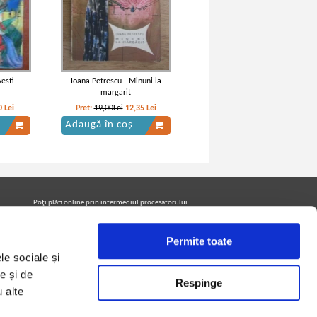
vesti
Ioana Petrescu - Minuni la
margarit
0
Lei
Pret:
19,00Lei
12,35
Lei
Adaugă în coș
Poţi plăti online prin intermediul procesatorului
Netopia Payments
Permite toate
le sociale și
Urmăreşte-ne pe facebook pentru a fi la curent cu
promoţiile PrintreCarti.ro
e și de
Respinge
u alte