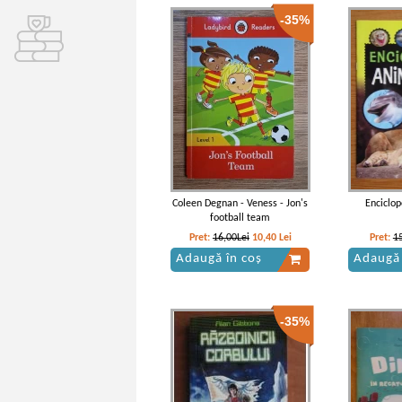
-35%
Coleen Degnan - Veness - Jon's
Enciclo
football team
Pret:
16,00Lei
10,40
Lei
Pret:
1
Adaugă în coș
Adaugă 
-35%