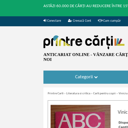
ASTĂZI 60.000 DE CĂRȚI AU REDUCERE ÎNTRE 15
Conectare
Creează Cont
Cum cumpăr
ANTICARIAT ONLINE - VÂNZARE CĂRŢI
NOI
Categorii
Printre Carti
»
Literatura si critica
»
Carti pentru copii
»
Viniciu
Vinic