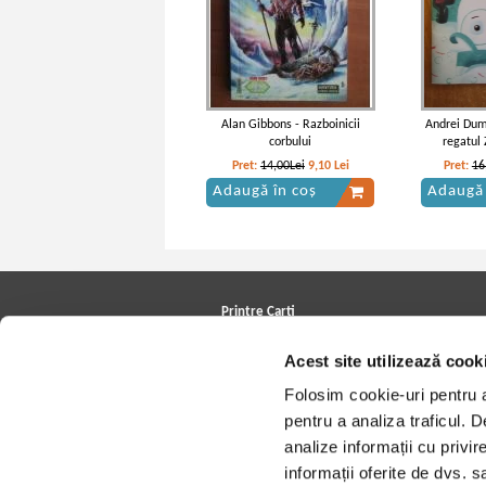
Alan Gibbons - Razboinicii
Andrei Dumi
corbului
regatul
Pret:
14,00Lei
9,10
Lei
Pret:
16
Adaugă în coș
Adaugă 
Printre Carti
Carți la reducere
Acest site utilizează cook
Arhivă carți
Autori
Folosim cookie-uri pentru a 
Edituri
Colecții
pentru a analiza traficul. 
Cele mai căutate cărți
analize informații cu privir
Blog Printre Carti
Cărţi sub 5 lei
informații oferite de dvs. sa
Cărţi sub 8 lei