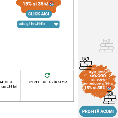
Adaugă în wishlist
TUIT la
DREPT DE RETUR în 14 zile
mum 199 lei