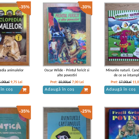
-35%
-30%
pedia animalelor
Oscar Wilde - Printul fericit si
Minunile naturii. Cand
alte povestiri
de ce se intamp
5,00Lei
9,75
Lei
Pret:
10,00Lei
7,00
Lei
Pret:
17,00Lei
11,
în coș
Adaugă în coș
Adaugă în coș
-35%
-25%