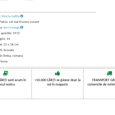
:
Viniciu Gafita
 Patria, cel mai frumos cuvant
ra:
Ion Creanga
 aparitie: 1972
gini: 14
t: 12 x 16 cm
ti: brosate
 in limba: romana
: buna
ĂRŢI sunt acum în
>10.000 CĂRŢI se găsesc doar la
TRANSPORT GRA
ocul nostru
noi în magazin
comenzile de mini