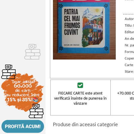
Autor
Titlu:
Editu
An de
Nr. pa
Forma
Coper
Carte
Stare
FIECARE CARTE este atent
+70.000 C
verificată înainte de punerea în
st
vânzare
Produse din aceeasi categorie