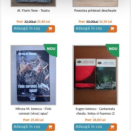
Al. Florin Tene - Teatru
Povestea printesei deocheate
Pret:
32,00Lei
25,60
Lei
Pret:
50,00Lei
32,50
Lei
Adaugă în coș
Adaugă în coș
Mircea M. Ionescu - Finis
Eugen Ionescu - Cantareata
coronat (virus) opus!
cheala. Setea si foamea (2
volume)
Pret:
25,00
Lei
Pret:
36,00
Lei
Adaugă în coș
Adaugă în coș