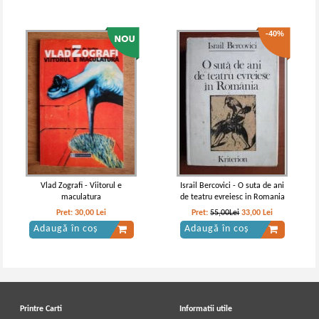
-40%
Vlad Zografi - Viitorul e
Israil Bercovici - O suta de ani
maculatura
de teatru evreiesc in Romania
Pret:
30,00
Lei
Pret:
55,00Lei
33,00
Lei
Adaugă în coș
Adaugă în coș
Printre Carti
Informatii utile