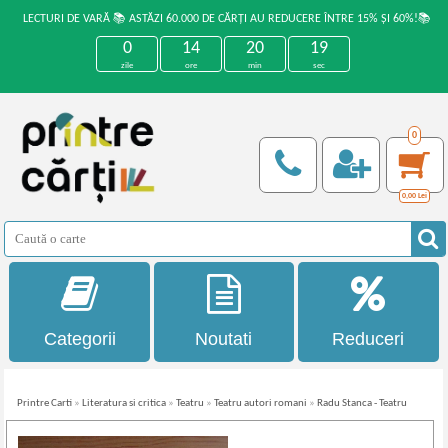
LECTURI DE VARĂ 📚 ASTĂZI 60.000 DE CĂRȚI AU REDUCERE ÎNTRE 15% ȘI 60%!📚
0
14
20
19
zile
ore
min
sec
0
0,00
Lei
Categorii
Noutati
Reduceri
Printre Carti
»
Literatura si critica
»
Teatru
»
Teatru autori romani
»
Radu Stanca - Teatru