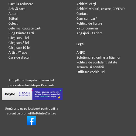
Carți la reducere
Achizitii cărți
Arhivă carți
Achizitii viniluri, casete, CD/DVD
Autori
Contact
Edituri
Cum cumpar?
Colecții
Politica de livrare
Cele mai căutate cărți
Retur comenzi
Blog Printre Carti
Angajari - Cariere
Cărţi sub 5 lei
Cărţi sub 8 lei
Legal
Cărţi sub 10 lei
Artiști/Trupe
ANPC
Case de discuri
Soluționarea online a litigiilor
Politica de confidentialitate
Termeni si conditii
Utilizare cookie-uri
Poţi plăti online prin intermediul
procesatorului Netopia Payments
Urmăreşte-ne pe facebook pentru a fi la
curent cu promoţiile PrintreCarti.ro