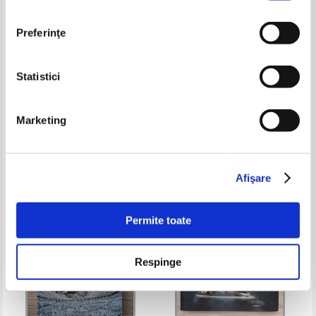
Preferinţe
Statistici
Ion Zamfirescu - Istoria
Bertolt Brecht - Scrieri despre
universala a teatrului (3 volume)
teatru
Marketing
Pret:
55,00Lei
27,50
Lei
Pret:
32,00
Lei
Adaugă în coș
Adaugă în coș
Afişare
-20%
-35%
Permite toate
Respinge