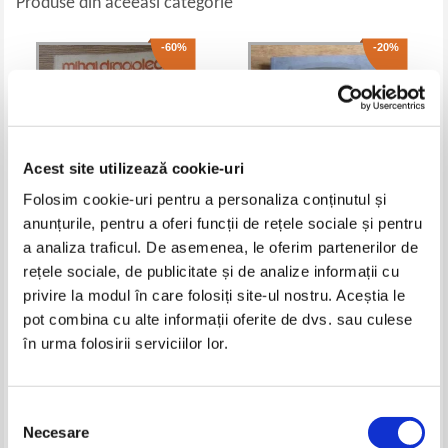
Produse din aceeasi categorie
-60%
-20%
Acest site utilizează cookie-uri
Folosim cookie-uri pentru a personaliza conținutul și
anunțurile, pentru a oferi funcții de rețele sociale și pentru
a analiza traficul. De asemenea, le oferim partenerilor de
Mihai Dragolea - In exercitiul
Matei Visniec - Omul din care a
rețele sociale, de publicitate și de analize informații cu
fictiunii
fost extras raul
privire la modul în care folosiți site-ul nostru. Aceștia le
Pret:
69,00Lei
27,60
Lei
Pret:
47,00Lei
37,60
Lei
pot combina cu alte informații oferite de dvs. sau culese
Adaugă în coș
Adaugă în coș
în urma folosirii serviciilor lor.
-50%
Selecția
Necesare
consimțământului