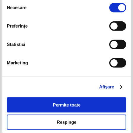
Selecția
-35%
-40%
Necesare
consimțământului
Preferinţe
Statistici
Marketing
Miron Ionescu - Didactica
Petre Bargaoanu - Metodica
moderna
predarii geografiei in scoala
generala
Pret:
28,00Lei
18,20
Lei
Pret:
34,00Lei
20,40
Lei
Adaugă în coș
Adaugă în coș
Afişare
Permite toate
-35%
-35%
Respinge