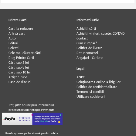
Printre Carti
Informatii utile
Carți la reducere
Achizitii cărți
Arhivă carți
Achizitii viniluri, casete, CD/DVD
Autori
Contact
Edituri
Cum cumpar?
Colecții
Politica de livrare
Cele mai căutate cărți
Retur comenzi
Blog Printre Carti
Angajari - Cariere
Cărţi sub 5 lei
Cărţi sub 8 lei
Legal
Cărţi sub 10 lei
Artiști/Trupe
ANPC
Case de discuri
Soluționarea online a litigiilor
Politica de confidentialitate
Termeni si conditii
Utilizare cookie-uri
Poţi plăti online prin intermediul
procesatorului Netopia Payments
Urmăreşte-ne pe facebook pentru a fi la