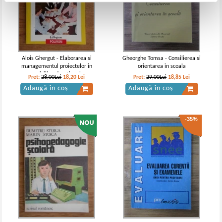
Alois Ghergut - Elaborarea si
Gheorghe Tomsa - Consilierea si
managementul proiectelor in
orientarea in scoala
serviciile educationale
Pret:
28,00Lei
18,20
Lei
Pret:
29,00Lei
18,85
Lei
Adaugă în coș
Adaugă în coș
-35%