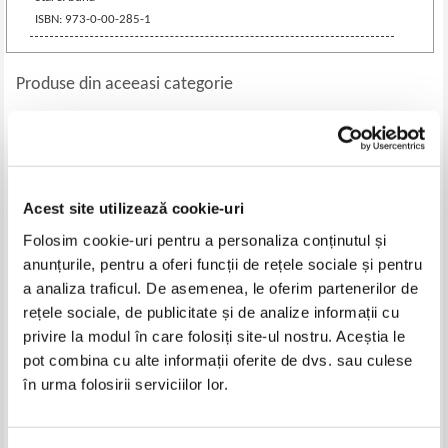
ISBN: 973-0-00-285-1
Produse din aceeasi categorie
-40%
-40%
Acest site utilizează cookie-uri
Folosim cookie-uri pentru a personaliza conținutul și
anunțurile, pentru a oferi funcții de rețele sociale și pentru
a analiza traficul. De asemenea, le oferim partenerilor de
rețele sociale, de publicitate și de analize informații cu
privire la modul în care folosiți site-ul nostru. Aceștia le
Didactica si educatia
Cindy Walton - McCawley -
pot combina cu alte informații oferite de dvs. sau culese
Ghidul parintelui curajos
Pret:
42,00Lei
25,20
Lei
Pret:
32,00Lei
19,20
Lei
în urma folosirii serviciilor lor.
Adaugă în coș
Adaugă în coș