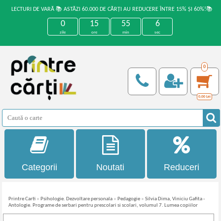
LECTURI DE VARĂ 📚 ASTĂZI 60.000 DE CĂRȚI AU REDUCERE ÎNTRE 15% ȘI 60%!📚
0
15
55
5
zile
ore
min
sec
0
0,00
Lei
Categorii
Noutati
Reduceri
Printre Carti
»
Psihologie. Dezvoltare personala
»
Pedagogie
»
Silvia Dima, Viniciu Gafita -
Antologie. Programe de serbari pentru prescolari si scolari, volumul 7. Lumea copiilor