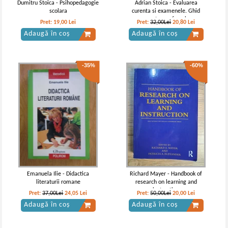
Dumitru Stoica - Psihopedagogie
Adrian Stoica - Evaluarea
scolara
curenta si examenele. Ghid
pentru profesori
Pret:
19,00
Lei
Pret:
32,00Lei
20,80
Lei
Adaugă în coș
Adaugă în coș
-35%
-60%
Emanuela Ilie - Didactica
Richard Mayer - Handbook of
literaturii romane
research on learning and
instruction
Pret:
37,00Lei
24,05
Lei
Pret:
50,00Lei
20,00
Lei
Adaugă în coș
Adaugă în coș