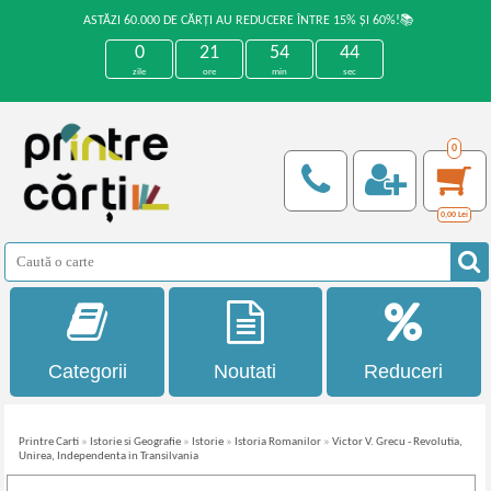
ASTĂZI 60.000 DE CĂRȚI AU REDUCERE ÎNTRE 15% ȘI 60%!📚
0
21
54
43
zile
ore
min
sec
0
0,00
Lei
Categorii
Noutati
Reduceri
Printre Carti
»
Istorie si Geografie
»
Istorie
»
Istoria Romanilor
»
Victor V. Grecu - Revolutia,
Unirea, Independenta in Transilvania