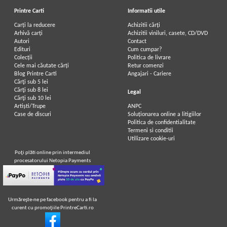
Printre Carti
Informatii utile
Carți la reducere
Achizitii cărți
Arhivă carți
Achizitii viniluri, casete, CD/DVD
Autori
Contact
Edituri
Cum cumpar?
Colecții
Politica de livrare
Cele mai căutate cărți
Retur comenzi
Blog Printre Carti
Angajari - Cariere
Cărţi sub 5 lei
Cărţi sub 8 lei
Legal
Cărţi sub 10 lei
Artiști/Trupe
ANPC
Case de discuri
Soluționarea online a litigiilor
Politica de confidentialitate
Termeni si conditii
Utilizare cookie-uri
Poţi plăti online prin intermediul
procesatorului Netopia Payments
Urmăreşte-ne pe facebook pentru a fi la
curent cu promoţiile PrintreCarti.ro