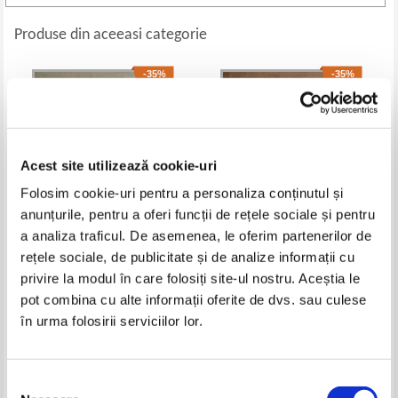
Produse din aceeasi categorie
-35%
-35%
Acest site utilizează cookie-uri
Folosim cookie-uri pentru a personaliza conținutul și
anunțurile, pentru a oferi funcții de rețele sociale și pentru
a analiza traficul. De asemenea, le oferim partenerilor de
rețele sociale, de publicitate și de analize informații cu
Gabriel Badea Paun - Carmen
Dan Silviu Boerescu - Suverani
privire la modul în care folosiți site-ul nostru. Aceștia le
Sylva. Uimitoarea Regina
romani in exil. Adevaruri
Elisabeta a Romaniei
dureroase si istorii ciudate
Pret:
20,00Lei
13,00
Lei
Pret:
12,00Lei
7,80
Lei
pot combina cu alte informații oferite de dvs. sau culese
Adaugă în coș
Adaugă în coș
în urma folosirii serviciilor lor.
-20%
-40%
Selecția