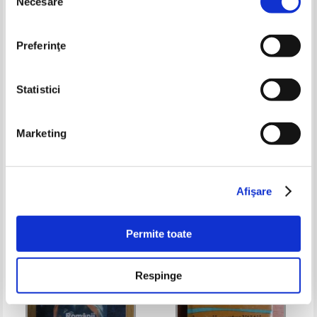
Necesare
consimțământului
Preferinţe
Statistici
Miron Constantinescu - Istoria
Alex Mihai Stoenescu - Istoria
Marketing
Romaniei (compendiu)
loviturilor de stat in Romania.
Esecul democratiei romane
Pret:
15,00Lei
12,00
Lei
Pret:
16,00Lei
9,60
Lei
(volumul 2)
Adaugă în coș
Adaugă în coș
Afişare
-35%
-60%
Permite toate
Respinge