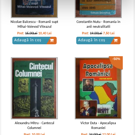
Nicolae Balcescu - Romanii supt
Constantin Nutu - Romania in
Mihai-Voievod Viteazul
anii neutralitatii
Pret:
16,00Lei
10,40
Lei
Pret:
19,00Lei
7,60
Lei
Adaugă în coș
Adaugă în coș
-50%
Alexandru Mitru - Cantecul
Victor Duta - Apocalipsa
Columnei
Romaniei
Pret:
10,00
Lei
Pret:
24,00Lei
12,00
Lei