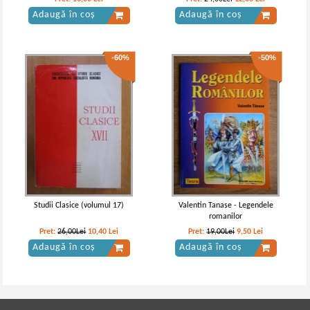
Adaugă în coș
Adaugă în coș
-60%
-50%
Studii Clasice (volumul 17)
Valentin Tanase - Legendele
romanilor
Pret:
26,00Lei
10,40
Lei
Pret:
19,00Lei
9,50
Lei
Adaugă în coș
Adaugă în coș