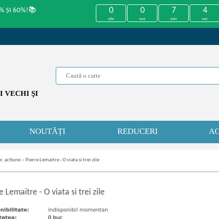
0
0
7
4
% ȘI 60%!📚
zile
ore
min
sec
 VECHI ŞI
NOUTĂȚI
REDUCERI
AC
r, actiune
»
Pierre Lemaitre - O viata si trei zile
re Lemaitre
-
O viata si trei zile