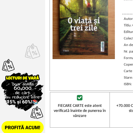
Autor
Titlu: 
Editu
Colec
An de
Nr. pa
Forma
Coper
Carte
Stare
ISBN:
FIECARE CARTE este atent
+70.000 C
verificată înainte de punerea în
st
vânzare