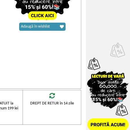
Adaugă în wishlist
TUIT la
DREPT DE RETUR în 14 zile
mum 199 lei