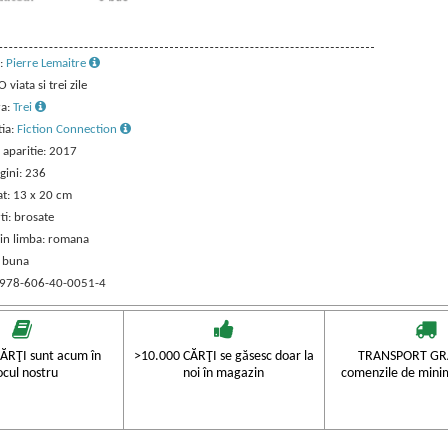
:
Pierre Lemaitre
O viata si trei zile
ra:
Trei
tia:
Fiction Connection
 aparitie: 2017
gini: 236
t: 13 x 20 cm
ti: brosate
 in limba: romana
: buna
 978-606-40-0051-4
ĂRŢI sunt acum în
>10.000 CĂRŢI se găsesc doar la
TRANSPORT GRA
ocul nostru
noi în magazin
comenzile de mini