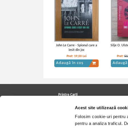
John Le Carre - Spionul care a
Silje O. Uls
iesit din joc
Pret:
19,00
Lei
Pret:
51
Adaugă în coș
Adaugă 
Printre Carti
Carți la reducere
Acest site utilizează cook
Arhivă carți
Autori
Folosim cookie-uri pentru a 
Edituri
Colecții
pentru a analiza traficul. 
Cele mai căutate cărți