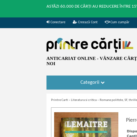
ASTĂZI 60.000 DE CĂRȚI AU REDUCERE ÎNTRE 15
Conectare
Creează Cont
Cum cumpăr
ANTICARIAT ONLINE - VÂNZARE CĂRŢI
NOI
Categorii
Printre Carti
»
Literatura si critica
»
Romane politiste, SF, thrille
Pier