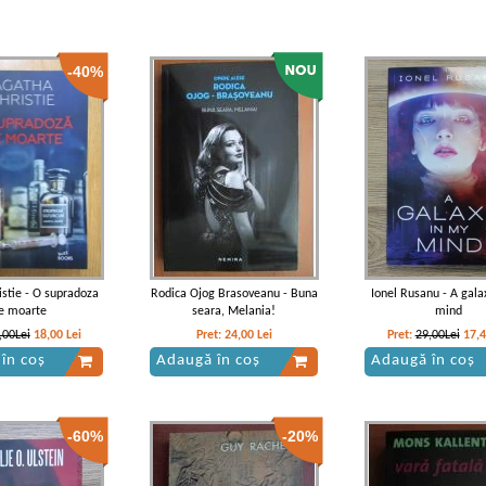
-40%
istie - O supradoza
Rodica Ojog Brasoveanu - Buna
Ionel Rusanu - A gala
e moarte
seara, Melania!
mind
,00Lei
18,00
Lei
Pret:
24,00
Lei
Pret:
29,00Lei
17,
în coș
Adaugă în coș
Adaugă în coș
-60%
-20%