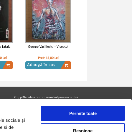
a fatala
George Vasilievici - Viseptol
20
Lei
Pret:
15,00
Lei
Adaugă în coș
Poţi plăti online prin intermediul procesatorului
Netopia Payments
Permite toate
le sociale și
Urmăreşte-ne pe facebook pentru a fi la curent cu
promoţiile PrintreCarti.ro
e și de
Respinge