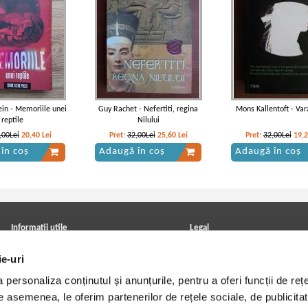
tein - Memoriile unei
Guy Rachet - Nefertiti, regina
Mons Kallentoft - Var
reptile
Nilului
,00Lei
20,40
Lei
Pret:
32,00Lei
25,60
Lei
Pret:
32,00Lei
19,
în coș
Adaugă în coș
Adaugă în coș
Informatii utile
Legal
ANPC
Achizitii cărți
ie-uri
Achizitii viniluri, casete, CD/DVD
Soluționarea online a litigiilor
Contact
Politica de confidentialitate
personaliza conținutul și anunțurile, pentru a oferi funcții de rețe
Cum cumpar?
Termeni si conditii
Politica de livrare
Utilizare cookie-uri
De asemenea, le oferim partenerilor de rețele sociale, de publicitat
Retur comenzi