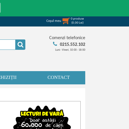
0
produse
Coşul meu
(
0,00
Lei
)
Comenzi telefonice
0215.552.102
Luni - Vineri, 10:00 - 18:00
HIZIȚII
CONTACT