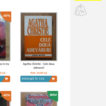
-40%
xy in my
Agatha Christie - Cele doua
adevaruri
40
Lei
Pret:
24,00
Lei
Adaugă în coș
-40%