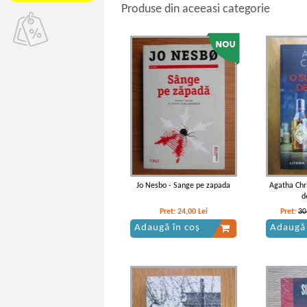
Produse din aceeasi categorie
Jo Nesbo - Sange pe zapada
Agatha Chr
d
Pret:
24,00
Lei
Pret:
30
Adaugă în coș
Adaugă 