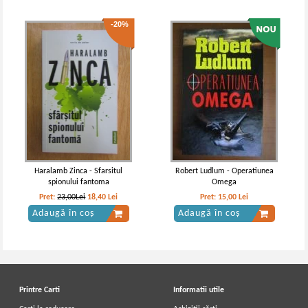
-20%
Haralamb Zinca - Sfarsitul
Robert Ludlum - Operatiunea
spionului fantoma
Omega
Pret:
23,00Lei
18,40
Lei
Pret:
15,00
Lei
Adaugă în coș
Adaugă în coș
Printre Carti
Informatii utile