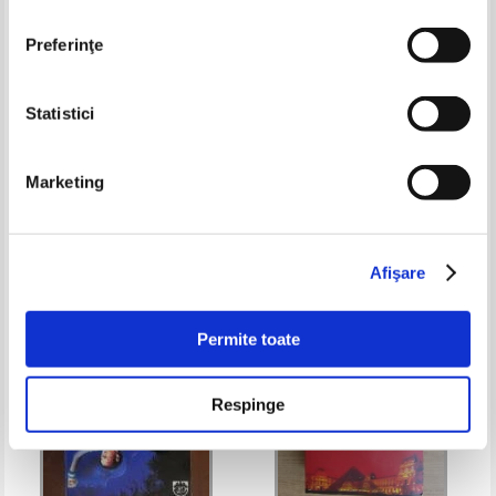
Preferinţe
Statistici
Agatha Christie - Pasager spre
Jeneva Rose - La bine si la rau
Frankfurt
Marketing
Pret:
24,00Lei
16,80
Lei
Pret:
27,00Lei
21,60
Lei
Adaugă în coș
Adaugă în coș
Afişare
-30%
Permite toate
Respinge