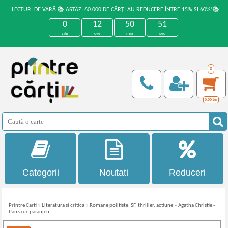
LECTURI DE VARĂ 📚 ASTĂZI 60.000 DE CĂRȚI AU REDUCERE ÎNTRE 15% ȘI 60%!📚
0
12
50
51
zile
ore
min
sec
0
0,00
Lei
Categorii
Noutati
Reduceri
Printre Carti
»
Literatura si critica
»
Romane politiste, SF, thriller, actiune
»
Agatha Christie -
Panza de paianjen