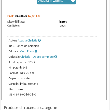
Adaugă în wishlist
Pret:
24,00Lei
16,80
Lei
Disponibilitate:
in stoc
Cantitatea:
1 buc
Autor:
Agatha Christie
Titlu: Panza de paianjen
Editura:
Multi Press
Colectia:
Christie - Opere complete
An de aparitie: 1999
Nr. pagini: 146
Format: 13 x 20 cm
Coperti: brosate
Carte in limba: romana
Stare: buna
ISBN: 973-9086-38-0
Produse din aceeasi categorie