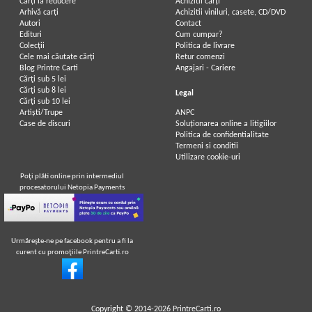
Carți la reducere
Achizitii cărți
Arhivă carți
Achizitii viniluri, casete, CD/DVD
Autori
Contact
Edituri
Cum cumpar?
Colecții
Politica de livrare
Cele mai căutate cărți
Retur comenzi
Blog Printre Carti
Angajari - Cariere
Cărţi sub 5 lei
Cărţi sub 8 lei
Legal
Cărţi sub 10 lei
Artiști/Trupe
ANPC
Case de discuri
Soluționarea online a litigiilor
Politica de confidentialitate
Termeni si conditii
Utilizare cookie-uri
Poţi plăti online prin intermediul
procesatorului Netopia Payments
Urmăreşte-ne pe facebook pentru a fi la
curent cu promoţiile PrintreCarti.ro
Copyright © 2014-2026
PrintreCarti.ro