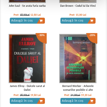
John Saul - Se arata furia oarba
Dan Brown - Codul lui Da Vinci
Pret:
18,00Lei
12,60
Lei
Pret:
15,00
Lei
Adaugă în coș
Adaugă în coș
-30%
-20%
James Ellroy - Dulcele sarut al
Bernard Werber - Arborele
Daliei
scenariilor posibile si alte
povestiri
Pret:
28,00Lei
19,60
Lei
Pret:
24,00Lei
19,20
Lei
Adaugă în coș
Adaugă în coș