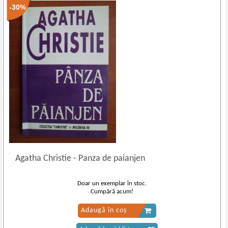
-30%
Agatha Christie
-
Panza de paianjen
Doar un exemplar în stoc.
Cumpără acum!
Adaugă în coș