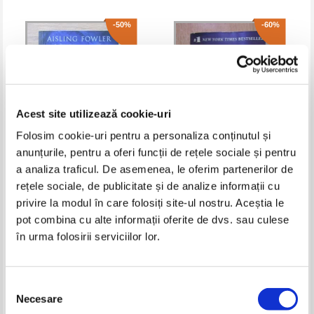
-50%
-60%
Acest site utilizează cookie-uri
Folosim cookie-uri pentru a personaliza conținutul și
anunțurile, pentru a oferi funcții de rețele sociale și pentru
a analiza traficul. De asemenea, le oferim partenerilor de
Aisling Fowler - Nascuta din foc
John Grisham - The Chamber
rețele sociale, de publicitate și de analize informații cu
privire la modul în care folosiți site-ul nostru. Aceștia le
Pret:
34,00Lei
17,00
Lei
Pret:
30,00Lei
12,00
Lei
Adaugă în coș
Adaugă în coș
pot combina cu alte informații oferite de dvs. sau culese
în urma folosirii serviciilor lor.
-30%
-20%
Selecția
Necesare
consimțământului