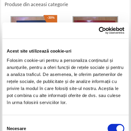
Produse din aceeasi categorie
-30%
Acest site utilizează cookie-uri
Folosim cookie-uri pentru a personaliza conținutul și
anunțurile, pentru a oferi funcții de rețele sociale și pentru
a analiza traficul. De asemenea, le oferim partenerilor de
Jeffrey Archer - Doar timpul ne
Dan Brown - Ingeri si demoni
rețele sociale, de publicitate și de analize informații cu
va spune
privire la modul în care folosiți site-ul nostru. Aceștia le
Pret:
29,00Lei
20,30
Lei
Pret:
50,00
Lei
pot combina cu alte informații oferite de dvs. sau culese
Adaugă în coș
Adaugă în coș
în urma folosirii serviciilor lor.
-30%
-40%
Selecția
Necesare
consimțământului