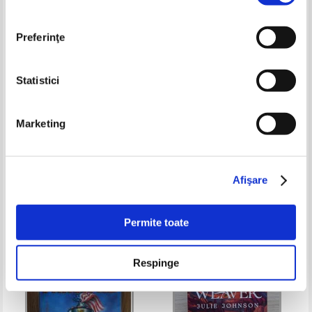
Preferinţe
Statistici
Cari Thomas - Vesminte de
Marco Nese - Caracatita (3
Marketing
umbra
volume)
Pret:
45,00Lei
31,50
Lei
Pret:
34,00Lei
20,40
Lei
Adaugă în coș
Adaugă în coș
Afişare
Permite toate
Respinge