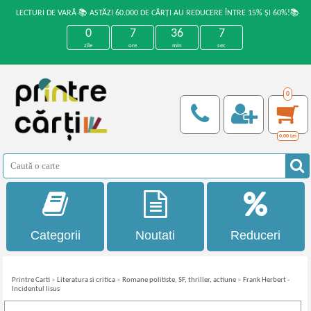
LECTURI DE VARĂ 📚 ASTĂZI 60.000 DE CĂRȚI AU REDUCERE ÎNTRE 15% ȘI 60%!📚
0
7
36
7
zile
ore
min
sec
0
0,00
Lei
Categorii
Noutati
Reduceri
Printre Carti
»
Literatura si critica
»
Romane politiste, SF, thriller, actiune
»
Frank Herbert -
Incidentul Iisus