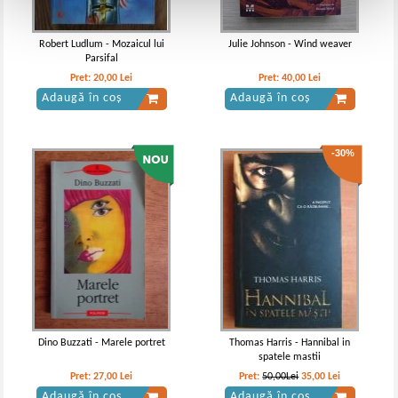
Robert Ludlum - Mozaicul lui
Julie Johnson - Wind weaver
Parsifal
Pret:
20,00
Lei
Pret:
40,00
Lei
Adaugă în coș
Adaugă în coș
-30%
Dino Buzzati - Marele portret
Thomas Harris - Hannibal in
spatele mastii
Pret:
27,00
Lei
Pret:
50,00Lei
35,00
Lei
Adaugă în coș
Adaugă în coș