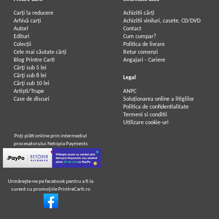
Carți la reducere
Achizitii cărți
Arhivă carți
Achizitii viniluri, casete, CD/DVD
Autori
Contact
Edituri
Cum cumpar?
Colecții
Politica de livrare
Cele mai căutate cărți
Retur comenzi
Blog Printre Carti
Angajari - Cariere
Cărţi sub 5 lei
Cărţi sub 8 lei
Legal
Cărţi sub 10 lei
Artiști/Trupe
ANPC
Case de discuri
Soluționarea online a litigiilor
Politica de confidentialitate
Termeni si conditii
Utilizare cookie-uri
Poţi plăti online prin intermediul
procesatorului Netopia Payments
Urmăreşte-ne pe facebook pentru a fi la
curent cu promoţiile PrintreCarti.ro