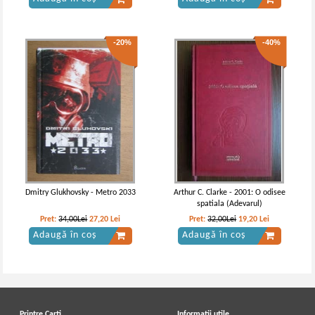
-20%
-40%
Dmitry Glukhovsky - Metro 2033
Arthur C. Clarke - 2001: O odisee
spatiala (Adevarul)
Pret:
34,00Lei
27,20
Lei
Pret:
32,00Lei
19,20
Lei
Adaugă în coș
Adaugă în coș
Printre Carti
Informatii utile