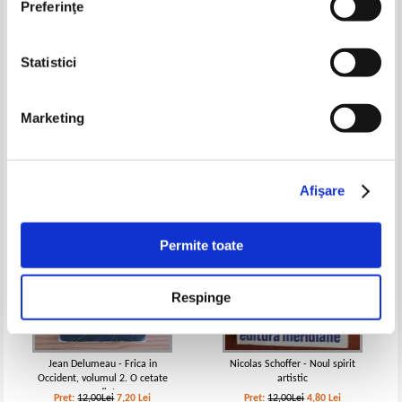
Preferinţe
Statistici
Bonnard (album)
Le Musee de l'Art Etranger. Riga
Pret:
10,00Lei
7,00
Lei
Pret:
17,00Lei
6,80
Lei
Marketing
Adaugă în coș
Adaugă în coș
-40%
-60%
Afişare
Permite toate
Respinge
Jean Delumeau - Frica in
Nicolas Schoffer - Noul spirit
Occident, volumul 2. O cetate
artistic
asediata
Pret:
12,00Lei
7,20
Lei
Pret:
12,00Lei
4,80
Lei