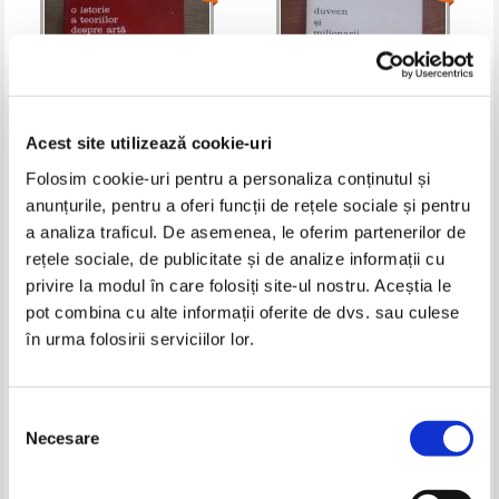
Acest site utilizează cookie-uri
Folosim cookie-uri pentru a personaliza conținutul și
anunțurile, pentru a oferi funcții de rețele sociale și pentru
Jan Bialostocki - O istorie a
S. N. Behrman - Duveen si
teoriilor despre arta
milionarii
a analiza traficul. De asemenea, le oferim partenerilor de
Pret:
10,00Lei
6,00
Lei
Pret:
10,00Lei
7,00
Lei
rețele sociale, de publicitate și de analize informații cu
Adaugă în coș
Adaugă în coș
privire la modul în care folosiți site-ul nostru. Aceștia le
pot combina cu alte informații oferite de dvs. sau culese
în urma folosirii serviciilor lor.
-30%
-60%
Selecția
Necesare
consimțământului