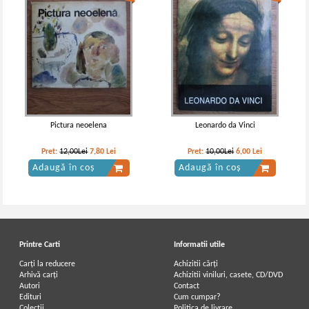
Pictura neoelena
Leonardo da Vinci
Pret:
12,00Lei
7,80
Lei
Pret:
10,00Lei
6,00
Lei
Adaugă în coș
Adaugă în coș
Printre Carti
Informatii utile
Carți la reducere
Achizitii cărți
Arhivă carți
Achizitii viniluri, casete, CD/DVD
Autori
Contact
Edituri
Cum cumpar?
Colecții
Politica de livrare