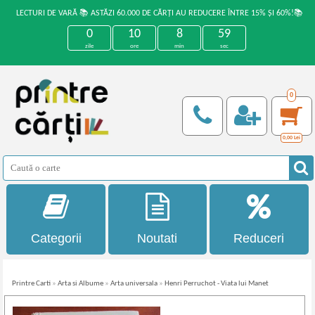
LECTURI DE VARĂ 📚 ASTĂZI 60.000 DE CĂRȚI AU REDUCERE ÎNTRE 15% ȘI 60%!📚
0
10
8
59
zile
ore
min
sec
0
0,00
Lei
Categorii
Noutati
Reduceri
Printre Carti
»
Arta si Albume
»
Arta universala
»
Henri Perruchot - Viata lui Manet