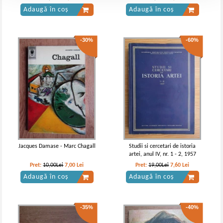
Adaugă în coș
Adaugă în coș
-30%
-60%
Jacques Damase - Marc Chagall
Studii si cercetari de istoria
artei, anul IV, nr. 1 - 2, 1957
Pret:
10,00Lei
7,00
Lei
Pret:
19,00Lei
7,60
Lei
Adaugă în coș
Adaugă în coș
-35%
-40%