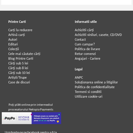
Printre Carti
Informatii utile
Carți la reducere
Achizitii cărți
Arhivă carți
Achizitii viniluri, casete, CD/DVD
Autori
Contact
Edituri
Cum cumpar?
Colecții
Politica de livrare
Cele mai căutate cărți
Retur comenzi
Blog Printre Carti
Angajari - Cariere
Cărţi sub 5 lei
Cărţi sub 8 lei
Legal
Cărţi sub 10 lei
Artiști/Trupe
ANPC
Case de discuri
Soluționarea online a litigiilor
Politica de confidentialitate
Termeni si conditii
Utilizare cookie-uri
Poţi plăti online prin intermediul
procesatorului Netopia Payments
Urmăreşte-ne pe facebook pentru a fi la