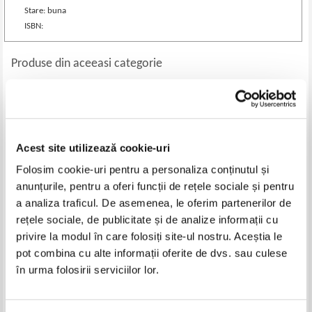
Stare: buna
ISBN:
Produse din aceeasi categorie
-60%
-60%
Acest site utilizează cookie-uri
Folosim cookie-uri pentru a personaliza conținutul și
anunțurile, pentru a oferi funcții de rețele sociale și pentru
a analiza traficul. De asemenea, le oferim partenerilor de
rețele sociale, de publicitate și de analize informații cu
privire la modul în care folosiți site-ul nostru. Aceștia le
Ion Ursulescu - Valori ale
Petru Marian - Drept la tinta (cu
pot combina cu alte informații oferite de dvs. sau culese
patrimoniului evreiesc la Braila
autograful autorului)
în urma folosirii serviciilor lor.
Pret:
25,00Lei
10,00
Lei
Pret:
34,00Lei
13,60
Lei
Adaugă în coș
Adaugă în coș