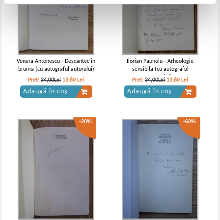
Venera Antonescu - Descantec in
Ilorian Paunoiu - Arheologie
bruma (cu autograful autorului)
sensibila (cu autograful
autorului)
Pret:
34,00Lei
13,60
Lei
Pret:
34,00Lei
13,60
Lei
Adaugă în coș
Adaugă în coș
-20%
-60%