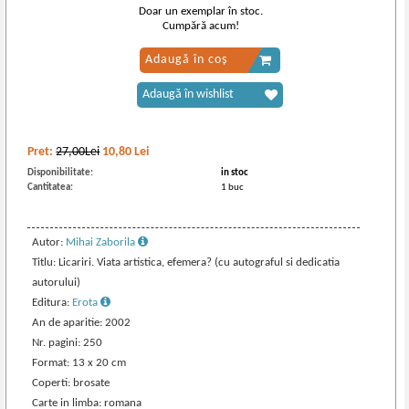
Doar un exemplar în stoc.
Cumpără acum!
Adaugă în coș
Adaugă în wishlist
Pret:
27,00Lei
10,80
Lei
Disponibilitate:
in stoc
Cantitatea:
1 buc
Autor:
Mihai Zaborila
Titlu: Licariri. Viata artistica, efemera? (cu autograful si dedicatia
autorului)
Editura:
Erota
An de aparitie: 2002
Nr. pagini: 250
Format: 13 x 20 cm
Coperti: brosate
Carte in limba: romana