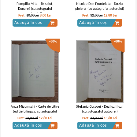
Pompiliu Mita - Te salut,
Nicolae Dan Fruntelata - Tarziu,
Dunare! (cu autograful
ploierul (cu autograful autorului)
autorului)
Pret:
10,00Lei
8,00
Lei
Pret:
32,00Lei
12,80
Lei
Adaugă în coș
Adaugă în coș
-60%
-60%
Anca Mizumschi - Carte de citire
Stefania Cosovei - Deziluziiiluzii
(editie bilingva, cu autograful
(cu autograful autoarei)
autoarei)
Pret:
32,00Lei
12,80
Lei
Pret:
34,00Lei
13,60
Lei
Adaugă în coș
Adaugă în coș