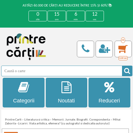
ASTĂZI 60.000 DE CĂRȚI AU REDUCERE ÎNTRE 15% ȘI 60%!📚
0
15
6
12
zile
ore
min
sec
0
0,00
Lei
Categorii
Noutati
Reduceri
Printre Carti
»
Literatura si critica
»
Memorii. Jurnale. Biografii. Corespondenta
»
Mihai
Zaborila - Licariri. Viata artistica, efemera? (cu autograful si dedicatia autorului)