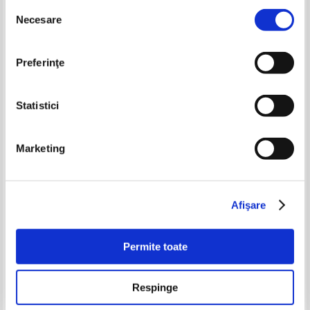
Selecția
-60%
-60%
Necesare
consimțământului
Preferinţe
Statistici
Marketing
Zoe Torneanu Vasiliu - Din
Ion Constantinescu Maracineanu
Canada, cu durere (cu autograful
- Sete de jaratec (cu autograful
autoarei)
autorului)
Pret:
34,00Lei
13,60
Lei
Pret:
34,00Lei
13,60
Lei
Afişare
Adaugă în coș
Adaugă în coș
Permite toate
-60%
-60%
Respinge